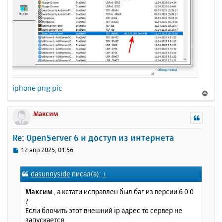
iphone png pic
В
е
р
Максим
н
у
Re: OpenServer 6 и доступ из интернета
т
ь
С
12 апр 2025, 01:56
с
о
о
я
dasunnyside
писал(а):
↑
б
к
щ
н
Максим
, а кстати исправлен был баг из версии 6.0.0
е
а
?
н
ч
Если блочить этот внешний ip адрес то сервер не
и
а
запускается.
е