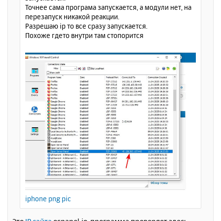
л
Точнее сама програма запускается, а модули нет, на
у
перезапуск никакой реакции.
Разрешаю ip то все сразу запускается.
Похоже гдето внутри там стопорится
iphone png pic