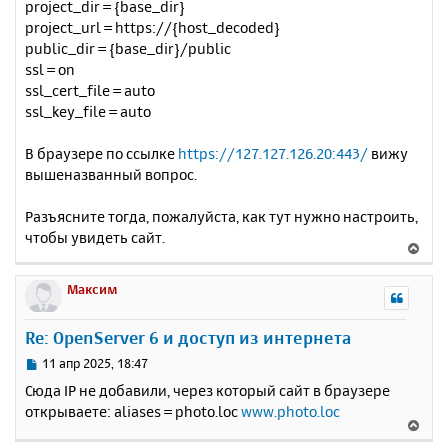
project_dir = {base_dir}
project_url = https://{host_decoded}
public_dir = {base_dir}/public
ssl = on
ssl_cert_file = auto
ssl_key_file = auto
В браузере по ссылке
https://127.127.126.20:443/
вижу
вышеназванный вопрос.
Разъясните тогда, пожалуйста, как тут нужно настроить,
чтобы увидеть сайт.
В
е
р
Максим
н
у
Re: OpenServer 6 и доступ из интернета
т
ь
С
11 апр 2025, 18:47
с
о
Сюда IP не добавили, через который сайт в браузере
о
я
открываете: aliases = photo.loc
www.photo.loc
б
к
В
щ
н
е