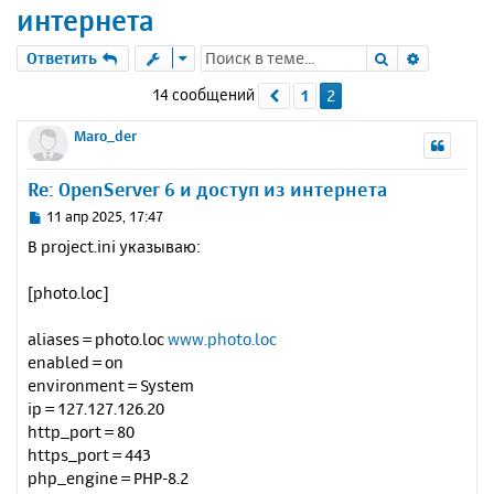
интернета
Поиск
Расшире
Ответить
14 сообщений
1
2
Пред.
Maro_der
Re: OpenServer 6 и доступ из интернета
С
11 апр 2025, 17:47
о
В project.ini указываю:
о
б
[photo.loc]
щ
е
н
aliases = photo.loc
www.photo.loc
и
enabled = on
е
environment = System
ip = 127.127.126.20
http_port = 80
https_port = 443
php_engine = PHP-8.2