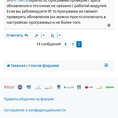
Это
IP сайта
ospanel.io, программа проверяет здесь
обновления и это никак не связано с работой модулей.
Если вы заблокируете IP, то программа не сможет
проверять обновления (их можно просто отключить в
настройках программы) и не более того.
В
е
р
Ответить
н
14 сообщений
1
2
Пред.
у
т
ь
с
я
Главная
Список форумов
к
н
а
ч
а
л
Правила общения на форуме
у
Соглашение о конфиденциальности