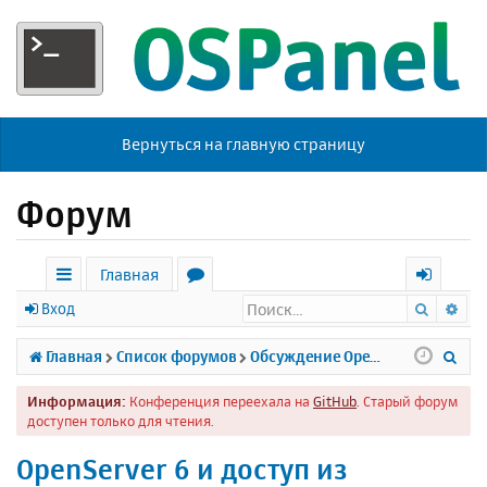
Вернуться на главную страницу
Форум
Главная
Поиск
Ра
с
о
х
Вход
ы
р
о
П
Главная
Список форумов
Обсуждение Open Server
л
у
д
о
Информация:
Конференция переехала на
GitHub
. Старый форум
к
м
и
доступен только для чтения.
и
ы
с
OpenServer 6 и доступ из
к