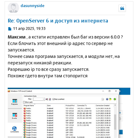
е
а
р
dasunnyside
н
ч
н
и
а
у
е
Re: OpenServer 6 и доступ из интернета
л
т
у
ь
С
11 апр 2025, 19:33
с
о
Максим
, а кстати исправлен был баг из версии 6.0.0 ?
о
я
Если блочить этот внешний ip адрес то сервер не
б
к
запускается.
щ
н
е
Точнее сама програма запускается, а модули нет, на
а
н
перезапуск никакой реакции.
ч
и
а
Разрешаю ip то все сразу запускается.
е
л
Похоже гдето внутри там стопорится
у