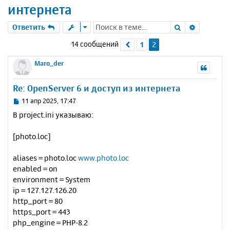
интернета
Поиск
Расшире
Ответить
14 сообщений
1
2
Пред.
Maro_der
Re: OpenServer 6 и доступ из интернета
С
11 апр 2025, 17:47
о
В project.ini указываю:
о
б
[photo.loc]
щ
е
н
aliases = photo.loc
www.photo.loc
и
enabled = on
е
environment = System
ip = 127.127.126.20
http_port = 80
https_port = 443
php_engine = PHP-8.2