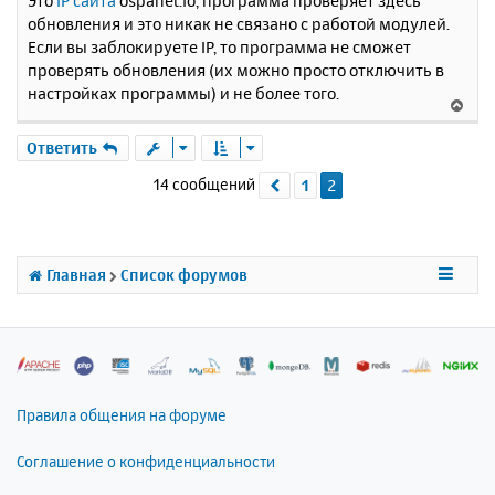
Это
IP сайта
ospanel.io, программа проверяет здесь
обновления и это никак не связано с работой модулей.
Если вы заблокируете IP, то программа не сможет
проверять обновления (их можно просто отключить в
настройках программы) и не более того.
В
е
р
Ответить
н
14 сообщений
1
2
Пред.
у
т
ь
с
я
Главная
Список форумов
к
н
а
ч
а
л
Правила общения на форуме
у
Соглашение о конфиденциальности