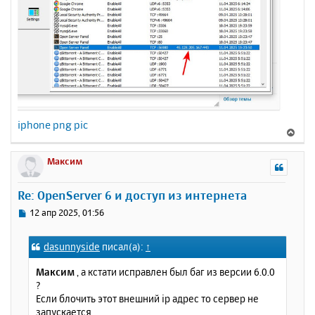
iphone png pic
В
е
р
Максим
н
у
Re: OpenServer 6 и доступ из интернета
т
ь
С
12 апр 2025, 01:56
с
о
о
я
dasunnyside
писал(а):
↑
б
к
щ
н
Максим
, а кстати исправлен был баг из версии 6.0.0
е
а
?
н
ч
Если блочить этот внешний ip адрес то сервер не
и
а
запускается.
е