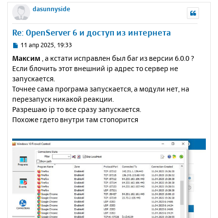
е
а
р
dasunnyside
н
ч
н
и
а
у
е
Re: OpenServer 6 и доступ из интернета
л
т
у
ь
С
11 апр 2025, 19:33
с
о
Максим
, а кстати исправлен был баг из версии 6.0.0 ?
о
я
Если блочить этот внешний ip адрес то сервер не
б
к
запускается.
щ
н
е
Точнее сама програма запускается, а модули нет, на
а
н
перезапуск никакой реакции.
ч
и
а
Разрешаю ip то все сразу запускается.
е
л
Похоже гдето внутри там стопорится
у