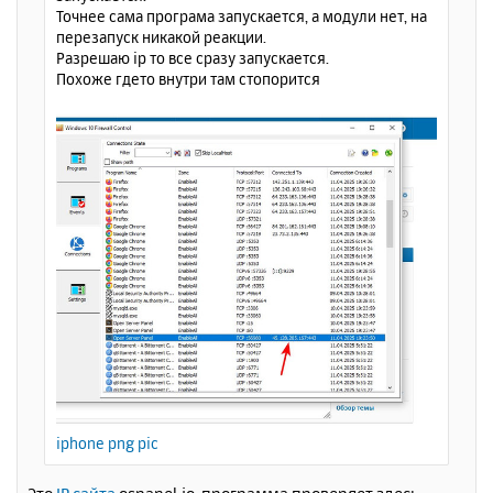
л
Точнее сама програма запускается, а модули нет, на
у
перезапуск никакой реакции.
Разрешаю ip то все сразу запускается.
Похоже гдето внутри там стопорится
iphone png pic