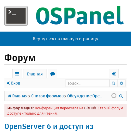
Вернуться на главную страницу
Форум
Главная
Поиск
Ра
с
о
х
Вход
ы
р
о
П
Главная
Список форумов
Обсуждение Open Server
л
у
д
о
Информация:
Конференция переехала на
GitHub
. Старый форум
к
м
и
доступен только для чтения.
и
ы
с
OpenServer 6 и доступ из
к