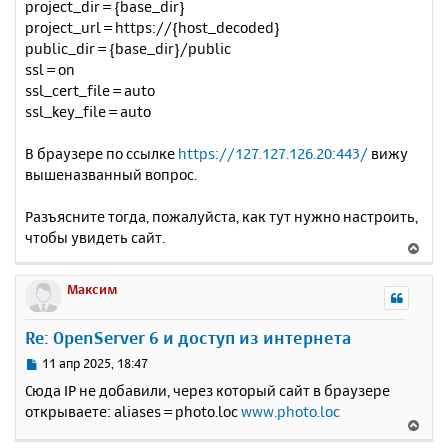
project_dir = {base_dir}
project_url = https://{host_decoded}
public_dir = {base_dir}/public
ssl = on
ssl_cert_file = auto
ssl_key_file = auto
В браузере по ссылке
https://127.127.126.20:443/
вижу
вышеназванный вопрос.
Разъясните тогда, пожалуйста, как тут нужно настроить,
чтобы увидеть сайт.
В
е
р
Максим
н
у
Re: OpenServer 6 и доступ из интернета
т
ь
С
11 апр 2025, 18:47
с
о
Сюда IP не добавили, через который сайт в браузере
о
я
открываете: aliases = photo.loc
www.photo.loc
б
к
В
щ
н
е