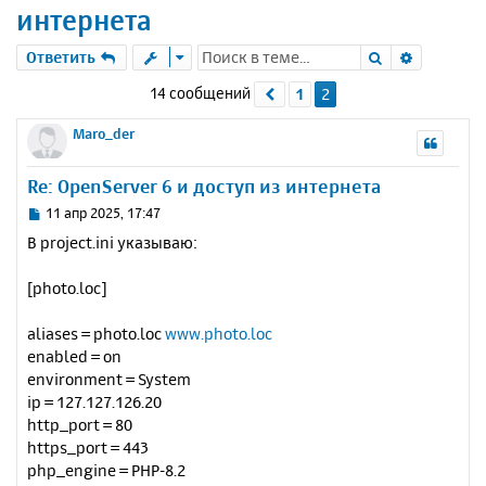
интернета
Поиск
Расшире
Ответить
14 сообщений
1
2
Пред.
Maro_der
Re: OpenServer 6 и доступ из интернета
С
11 апр 2025, 17:47
о
В project.ini указываю:
о
б
[photo.loc]
щ
е
н
aliases = photo.loc
www.photo.loc
и
enabled = on
е
environment = System
ip = 127.127.126.20
http_port = 80
https_port = 443
php_engine = PHP-8.2