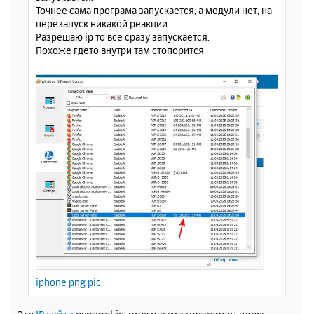
л
Точнее сама програма запускается, а модули нет, на
у
перезапуск никакой реакции.
Разрешаю ip то все сразу запускается.
Похоже гдето внутри там стопорится
iphone png pic