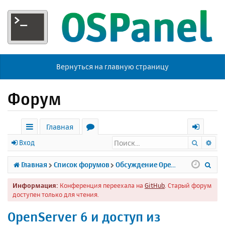
Вернуться на главную страницу
Форум
Главная
Поиск
Ра
с
о
х
Вход
ы
р
о
П
Главная
Список форумов
Обсуждение Open Server
л
у
д
о
Информация:
Конференция переехала на
GitHub
. Старый форум
к
м
и
доступен только для чтения.
и
ы
с
OpenServer 6 и доступ из
к