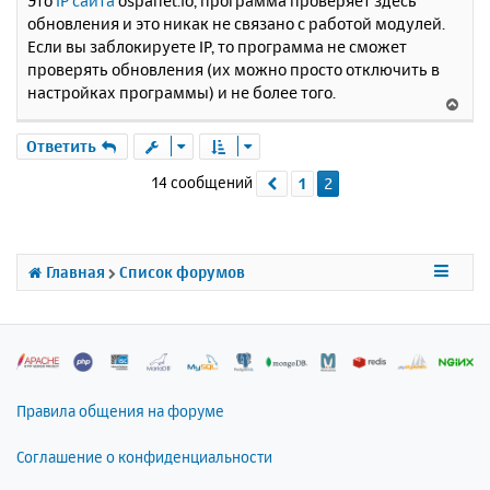
Это
IP сайта
ospanel.io, программа проверяет здесь
обновления и это никак не связано с работой модулей.
Если вы заблокируете IP, то программа не сможет
проверять обновления (их можно просто отключить в
настройках программы) и не более того.
В
е
р
Ответить
н
14 сообщений
1
2
Пред.
у
т
ь
с
я
Главная
Список форумов
к
н
а
ч
а
л
Правила общения на форуме
у
Соглашение о конфиденциальности