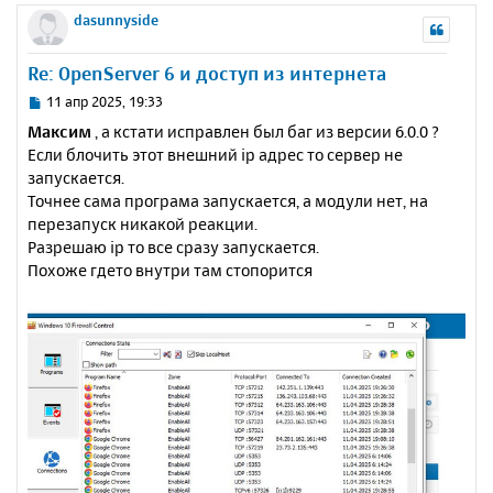
е
а
р
dasunnyside
н
ч
н
и
а
у
е
Re: OpenServer 6 и доступ из интернета
л
т
у
ь
С
11 апр 2025, 19:33
с
о
Максим
, а кстати исправлен был баг из версии 6.0.0 ?
о
я
Если блочить этот внешний ip адрес то сервер не
б
к
запускается.
щ
н
е
Точнее сама програма запускается, а модули нет, на
а
н
перезапуск никакой реакции.
ч
и
а
Разрешаю ip то все сразу запускается.
е
л
Похоже гдето внутри там стопорится
у