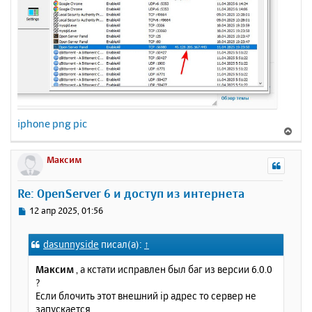
iphone png pic
В
е
р
Максим
н
у
Re: OpenServer 6 и доступ из интернета
т
ь
С
12 апр 2025, 01:56
с
о
о
я
dasunnyside
писал(а):
↑
б
к
щ
н
Максим
, а кстати исправлен был баг из версии 6.0.0
е
а
?
н
ч
Если блочить этот внешний ip адрес то сервер не
и
а
запускается.
е