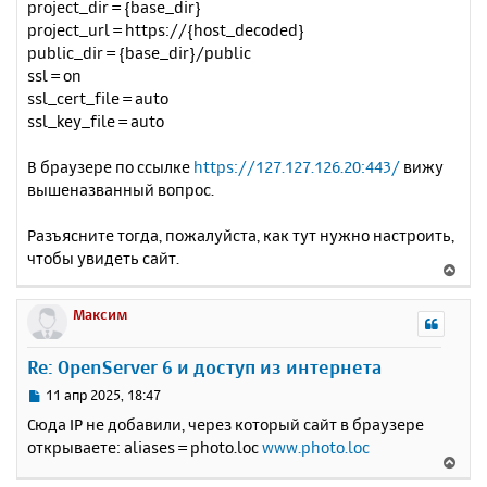
project_dir = {base_dir}
project_url = https://{host_decoded}
public_dir = {base_dir}/public
ssl = on
ssl_cert_file = auto
ssl_key_file = auto
В браузере по ссылке
https://127.127.126.20:443/
вижу
вышеназванный вопрос.
Разъясните тогда, пожалуйста, как тут нужно настроить,
чтобы увидеть сайт.
В
е
р
Максим
н
у
Re: OpenServer 6 и доступ из интернета
т
ь
С
11 апр 2025, 18:47
с
о
Сюда IP не добавили, через который сайт в браузере
о
я
открываете: aliases = photo.loc
www.photo.loc
б
к
В
щ
н
е