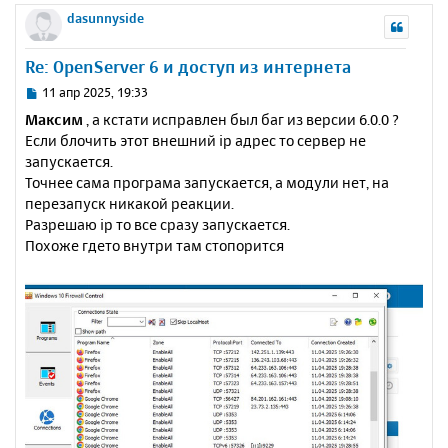
е
а
р
dasunnyside
н
ч
н
и
а
у
е
Re: OpenServer 6 и доступ из интернета
л
т
у
ь
С
11 апр 2025, 19:33
с
о
Максим
, а кстати исправлен был баг из версии 6.0.0 ?
о
я
Если блочить этот внешний ip адрес то сервер не
б
к
запускается.
щ
н
е
Точнее сама програма запускается, а модули нет, на
а
н
перезапуск никакой реакции.
ч
и
а
Разрешаю ip то все сразу запускается.
е
л
Похоже гдето внутри там стопорится
у