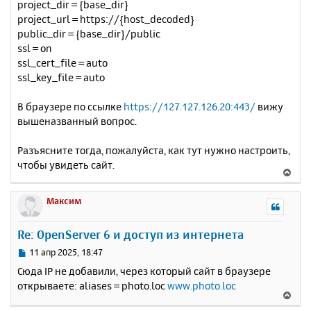
project_dir = {base_dir}
project_url = https://{host_decoded}
public_dir = {base_dir}/public
ssl = on
ssl_cert_file = auto
ssl_key_file = auto
В браузере по ссылке
https://127.127.126.20:443/
вижу
вышеназванный вопрос.
Разъясните тогда, пожалуйста, как тут нужно настроить,
чтобы увидеть сайт.
В
е
р
Максим
н
у
Re: OpenServer 6 и доступ из интернета
т
ь
С
11 апр 2025, 18:47
с
о
Сюда IP не добавили, через который сайт в браузере
о
я
открываете: aliases = photo.loc
www.photo.loc
б
к
В
щ
н
е