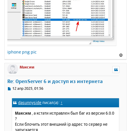
iphone png pic
В
е
р
Максим
н
у
Re: OpenServer 6 и доступ из интернета
т
ь
С
12 апр 2025, 01:56
с
о
о
я
dasunnyside
писал(а):
↑
б
к
щ
н
Максим
, а кстати исправлен был баг из версии 6.0.0
е
а
?
н
ч
Если блочить этот внешний ip адрес то сервер не
и
а
запускается.
е