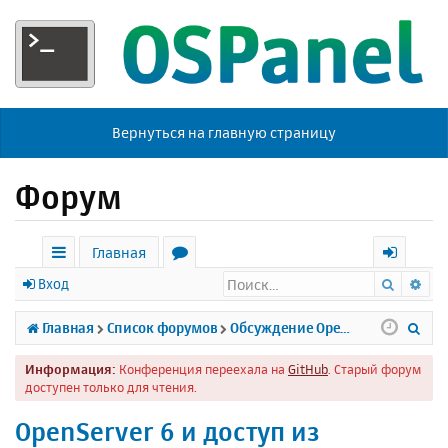
Вернуться на главную страницу
Форум
Главная
Поиск
Ра
с
о
х
Вход
ы
р
о
П
Главная
Список форумов
Обсуждение Open Server
л
у
д
о
Информация:
Конференция переехала на
GitHub
. Старый форум
к
м
и
доступен только для чтения.
и
ы
с
OpenServer 6 и доступ из
к