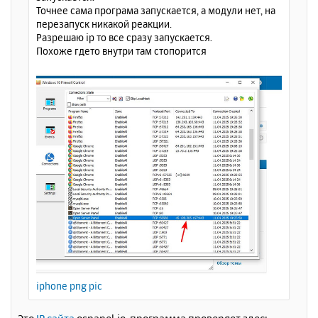
л
Точнее сама програма запускается, а модули нет, на
у
перезапуск никакой реакции.
Разрешаю ip то все сразу запускается.
Похоже гдето внутри там стопорится
iphone png pic