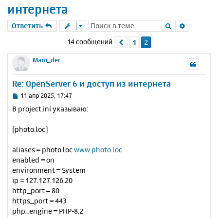
интернета
Поиск
Расшире
Ответить
14 сообщений
1
2
Пред.
Maro_der
Re: OpenServer 6 и доступ из интернета
С
11 апр 2025, 17:47
о
В project.ini указываю:
о
б
[photo.loc]
щ
е
н
aliases = photo.loc
www.photo.loc
и
enabled = on
е
environment = System
ip = 127.127.126.20
http_port = 80
https_port = 443
php_engine = PHP-8.2