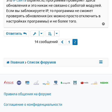
Это
IP сайта
ospanel.io, программа проверяет здесь
обновления и это никак не связано с работой модулей.
Если вы заблокируете IP, то программа не сможет
проверять обновления (их можно просто отключить в
настройках программы) и не более того.
В
е
р
Ответить
н
14 сообщений
1
2
Пред.
у
т
ь
с
я
Главная
Список форумов
к
н
а
ч
а
л
Правила общения на форуме
у
Соглашение о конфиденциальности