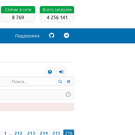
Cейчас в сети
Всего загрузок
8 769
4 256 141
Поддержка
С
Поиск
Расширенный поиск
FA
х
Q
о
д
ница
216
из
216
1
212
213
214
215
216
Пред.
…