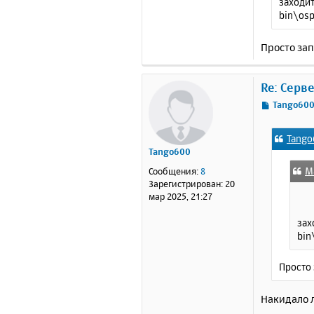
заходит
bin\osp
Просто зап
Re: Серв
С
Tango60
о
о
Tango
б
Tango600
щ
е
М
Сообщения:
8
н
Зарегистрирован:
20
и
мар 2025, 21:27
е
зах
bin
Просто 
Накидало л