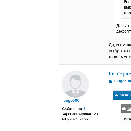
Есл
вык
про
Да суть
дефолтн
Да, вы мож
выбрать и
даже меню 
Re: Серв
С
Tango60
о
о
Макс
б
Tango600
щ
е
T
Сообщения:
8
н
Зарегистрирован:
20
и
Вст
мар 2025, 21:27
е