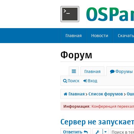
Главная
Новости
Скачат
Форум
Главная
Форумы
с
Поиск
Вход
ы
Главная
Список форумов
Оши
л
Информация:
Конференция переехал
к
и
Сервер не запускае
Ответить