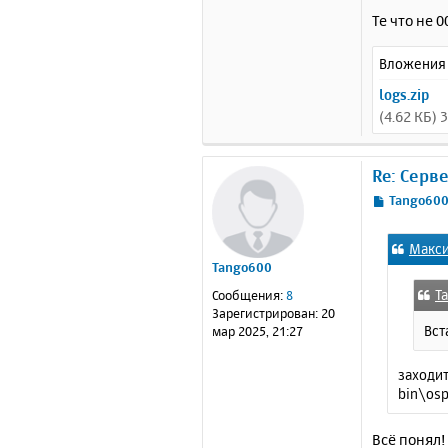
Те что не 0
Вложения
logs.zip
(4.62 КБ)
Re: Серв
С
Tango60
о
о
Макс
б
Tango600
щ
е
T
Сообщения:
8
н
Зарегистрирован:
20
и
Вст
мар 2025, 21:27
е
заходит
bin\osp
Всё понял!