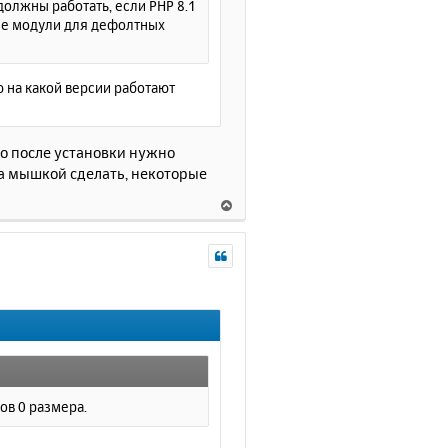
 должны работать, если PHP 8.1
а
гие модули для дефолтных
л
у
аю на какой версии работают
то после установки нужно
а мышкой сделать, некоторые
В
е
р
н
у
т
ь
с
я
к
н
гов 0 размера.
а
ч