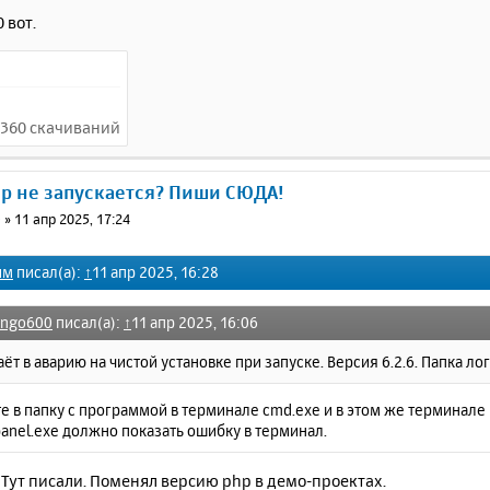
0 вот.
 3360 скачиваний
ер не запускается? Пиши СЮДА!
0
»
11 апр 2025, 17:24
им
писал(а):
↑
11 апр 2025, 16:28
ango600
писал(а):
↑
11 апр 2025, 16:06
аёт в аварию на чистой установке при запуске. Версия 6.2.6. Папка ло
е в папку с программой в терминале cmd.exe и в этом же терминал
anel.exe должно показать ошибку в терминал.
 Тут писали. Поменял версию php в демо-проектах.