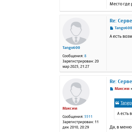
Место где 
Re: Серв
С
Tango60
о
А есть воз
о
б
Tango600
щ
е
Сообщения:
8
н
Зарегистрирован:
20
и
мар 2025, 21:27
е
Re: Серв
С
Максим
о
о
Tango
б
Максим
щ
А есть 
е
Сообщения:
5511
н
Зарегистрирован:
11
и
Да, в мен
дек 2010, 20:29
е