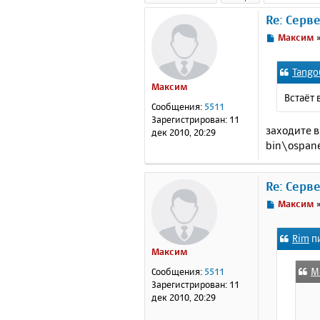
Re: Серв
С
Максим
о
о
Tango
б
Максим
щ
Встаёт 
е
Сообщения:
5511
н
Зарегистрирован:
11
и
заходите в
дек 2010, 20:29
е
bin\ospane
Re: Серв
С
Максим
о
о
Rim
пи
б
Максим
щ
е
М
Сообщения:
5511
н
Зарегистрирован:
11
и
дек 2010, 20:29
е