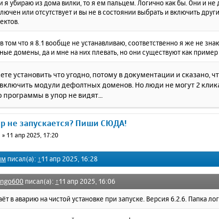
и я убираю из дома вилки, то я ем пальцем. Логично как бы. Они и не
лючен или отсутствует и вы не в состоянии выбрать и включить дру
ектов.
 в том что я 8.1 вообще не устанавливаю, соответственно я же не зн
ые домены, да и мне на них плевать, но они существуют как пример
ете установить что угодно, потому в документации и сказано, ч
 включить модули дефолтных доменов. Но люди не могут 2 клик
программы в упор не видят...
ер не запускается? Пиши СЮДА!
0
»
11 апр 2025, 17:20
им
писал(а):
↑
11 апр 2025, 16:28
ango600
писал(а):
↑
11 апр 2025, 16:06
аёт в аварию на чистой установке при запуске. Версия 6.2.6. Папка ло