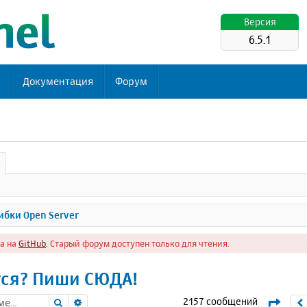
Версия
6.5.1
ь
Документация
Форум
бки Open Server
а на
GitHub
. Старый форум доступен только для чтения.
тся? Пиши СЮДА!
Поиск
Расширенный поиск
Стра
2157 сообщений