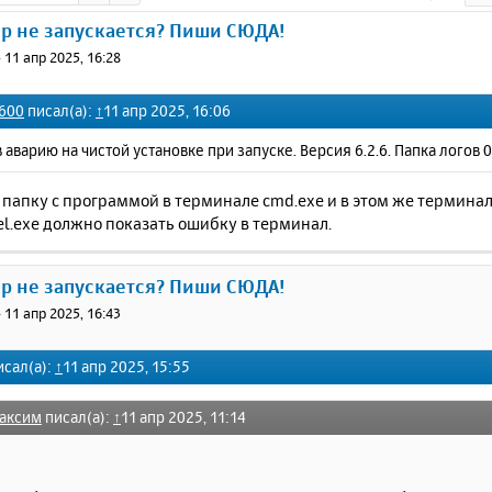
ер не запускается? Пиши СЮДА!
»
11 апр 2025, 16:28
600
писал(а):
↑
11 апр 2025, 16:06
в аварию на чистой установке при запуске. Версия 6.2.6. Папка логов 
 папку с программой в терминале cmd.exe и в этом же термин
l.exe должно показать ошибку в терминал.
ер не запускается? Пиши СЮДА!
»
11 апр 2025, 16:43
сал(а):
↑
11 апр 2025, 15:55
аксим
писал(а):
↑
11 апр 2025, 11:14