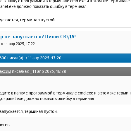
е в папку с программой в терминале cmd.exe и в этом же терминал
anel.exe должно показать ошибку в терминал.
ускается, терминал пустой.
ер не запускается? Пиши СЮДА!
0
»
11 апр 2025, 17:22
600
писал(а):
↑
11 апр 2025, 17:20
аксим
писал(а):
↑
11 апр 2025, 16:28
одите в папку с программой в терминале cmd.exe и в этом же терми
\ospanel.exe должно показать ошибку в терминал.
запускается, терминал пустой.
огов.