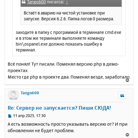
е
а
Tango600
писал(а):
↑
н
ч
и
Встаёт в аварию на чистой установке при
а
е
запуске. Версия 6.2.6. Папка логов 0 размера.
л
у
заходите в папку с программой в терминале cmd.exe
и в этом же терминале выполняете команду
bin\ospanel.exe должно показать ошибку в
терминал.
Всё понял! Тут писали. Поменял версию php в демо-
проектах.
Место где php в проекте два. Поменял везде, заработало.
В
е
р
Tango600
н
у
Re: Сервер не запускается? Пиши СЮДА!
т
ь
С
11 апр 2025, 17:30
с
о
А есть возможность просто указывать версию от? И при
о
я
обновлении не будет проблем.
б
к
В
щ