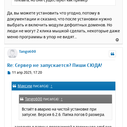
Да, вы можете установить что угодно, потому в
документации и сказано, что после установки нужно
выбрать и включить модули дефолтных доменов. Но
люди не могут 2 клика мышкой сделать, некоторые даже
меню программы в упор не видят...
В
е
р
Tango600
н
у
Re: Сервер не запускается? Пиши СЮДА!
т
ь
С
11 апр 2025, 17:20
с
о
о
я
Максим
писал(а):
↑
б
к
щ
н
е
а
Tango600
писал(а):
↑
н
ч
и
Встаёт в аварию на чистой установке при
а
е
запуске. Версия 6.2.6. Папка логов 0 размера.
л
у
заходите в папку с программой в терминале cmd.exe