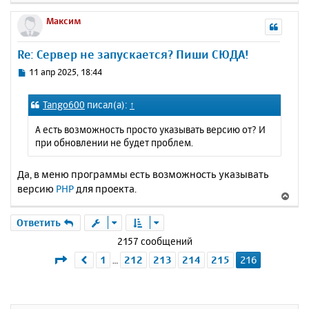
н
е
е
а
р
Максим
н
ч
н
и
а
у
е
Re: Сервер не запускается? Пиши СЮДА!
л
т
у
ь
С
11 апр 2025, 18:44
с
о
о
я
Tango600
писал(а):
↑
б
к
щ
н
А есть возможность просто указывать версию от? И
е
а
при обновлении не будет проблем.
н
ч
и
а
е
Да, в меню программы есть возможность указывать
л
версию
PHP
для проекта.
у
В
е
р
Ответить
н
2157 сообщений
у
Страница
216
из
216
1
212
213
214
215
216
Пред.
…
т
ь
с
я