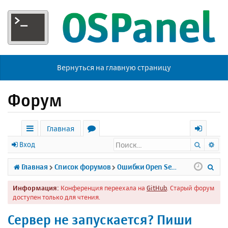
Вернуться на главную страницу
Форум
Главная
Поиск
Ра
с
о
х
Вход
ы
р
о
П
Главная
Список форумов
Ошибки Open Server
л
у
д
о
Информация:
Конференция переехала на
GitHub
. Старый форум
к
м
и
доступен только для чтения.
и
ы
с
Сервер не запускается? Пиши
к