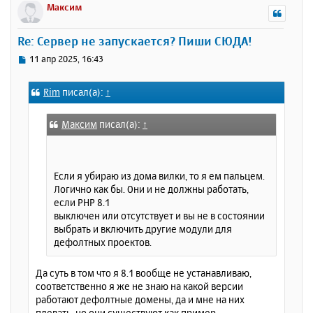
р
Максим
н
у
Re: Сервер не запускается? Пиши СЮДА!
т
ь
С
11 апр 2025, 16:43
с
о
о
я
Rim
писал(а):
↑
б
к
щ
н
е
а
Максим
писал(а):
↑
н
ч
и
а
е
л
Если я убираю из дома вилки, то я ем пальцем.
у
Логично как бы. Они и не должны работать,
если PHP 8.1
выключен или отсутствует и вы не в состоянии
выбрать и включить другие модули для
дефолтных проектов.
Да суть в том что я 8.1 вообще не устанавливаю,
соответственно я же не знаю на какой версии
работают дефолтные домены, да и мне на них
плевать, но они существуют как пример