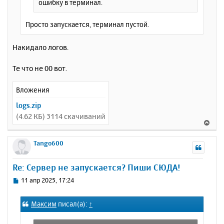
ошибку в терминал.
Просто запускается, терминал пустой.
Накидало логов.
Те что не 00 вот.
Вложения
logs.zip
(4.62 КБ) 3114 скачиваний
В
е
р
Tango600
н
у
Re: Сервер не запускается? Пиши СЮДА!
т
ь
С
11 апр 2025, 17:24
с
о
о
я
Максим
писал(а):
↑
б
к
щ
н