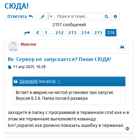
СЮДА!
Поиск
Расшире
Ответить
2157 сообщений
Страница
216
из
216
1
212
213
214
215
216
Пред.
…
Максим
Re: Сервер не запускается? Пиши СЮДА!
С
11 апр 2025, 16:28
о
о
Tango600
писал(а):
↑
б
щ
Встаёт в аварию на чистой установке при запуске.
е
Версия 6.2.6. Папка логов 0 размера.
н
и
е
заходите в папку с программой в терминале cmd.exe и в
этом же терминале выполняете команду
bin\ospanel.exe должно показать ошибку в терминал.
В
е