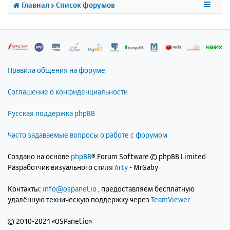
к
Главная
Список форумов
н
а
ч
а
л
у
Правила общения на форуме
Соглашение о конфиденциальности
Русская поддержка phpBB
Часто задаваемые вопросы о работе с форумом
Создано на основе
phpBB
® Forum Software © phpBB Limited
Разработчик визуального стиля
Arty
- MrGaby
Контакты:
info@ospanel.io
, предоставляем бесплатную
удалённую техническую поддержку через
TeamViewer
©
2010-2021 «OSPanel.io»