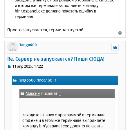
и в этом же терминале выполняете команду
bin\ospanel.exe должно показать ошибку в
терминал.
Просто запускается, терминал пустой.
В
е
р
Tango600
н
у
Re: Сервер не запускается? Пиши СЮДА!
т
ь
С
11 апр 2025, 17:22
с
о
о
я
Tango600
писал(а):
↑
б
к
щ
н
е
а
Максим
писал(а):
↑
н
ч
и
а
е
л
заходите в папку с программой в терминале
у
cmd.exe и в этом же терминале выполняете
команду bin\ospanel.exe должно показать