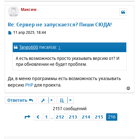
н
е
е
а
р
Максим
н
ч
н
и
а
у
е
Re: Сервер не запускается? Пиши СЮДА!
л
т
у
ь
С
11 апр 2025, 18:44
с
о
о
я
Tango600
писал(а):
↑
б
к
щ
н
А есть возможность просто указывать версию от? И
е
а
при обновлении не будет проблем.
н
ч
и
а
е
Да, в меню программы есть возможность указывать
л
версию
PHP
для проекта.
у
В
е
р
Ответить
н
2157 сообщений
у
Страница
216
из
216
1
212
213
214
215
216
Пред.
…
т
ь
с
я