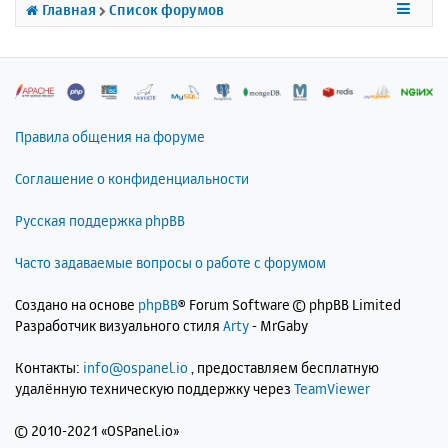
к
Главная
Список форумов
н
а
ч
а
л
у
Правила общения на форуме
Соглашение о конфиденциальности
Русская поддержка phpBB
Часто задаваемые вопросы о работе с форумом
Создано на основе
phpBB
® Forum Software © phpBB Limited
Разработчик визуального стиля
Arty
- MrGaby
Контакты:
info@ospanel.io
, предоставляем бесплатную
удалённую техническую поддержку через
TeamViewer
©
2010-2021 «OSPanel.io»