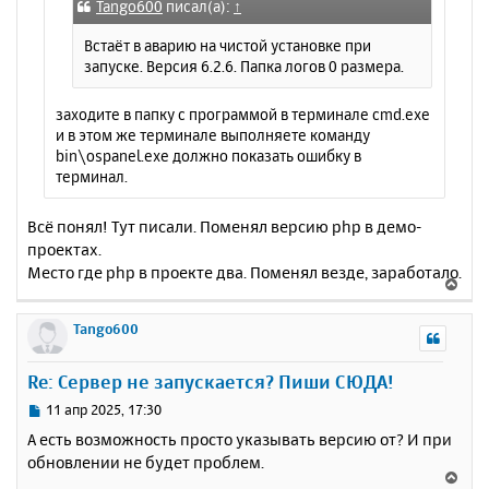
е
а
Tango600
писал(а):
↑
н
ч
и
Встаёт в аварию на чистой установке при
а
е
запуске. Версия 6.2.6. Папка логов 0 размера.
л
у
заходите в папку с программой в терминале cmd.exe
и в этом же терминале выполняете команду
bin\ospanel.exe должно показать ошибку в
терминал.
Всё понял! Тут писали. Поменял версию php в демо-
проектах.
Место где php в проекте два. Поменял везде, заработало.
В
е
р
Tango600
н
у
Re: Сервер не запускается? Пиши СЮДА!
т
ь
С
11 апр 2025, 17:30
с
о
А есть возможность просто указывать версию от? И при
о
я
обновлении не будет проблем.
б
к
В
щ