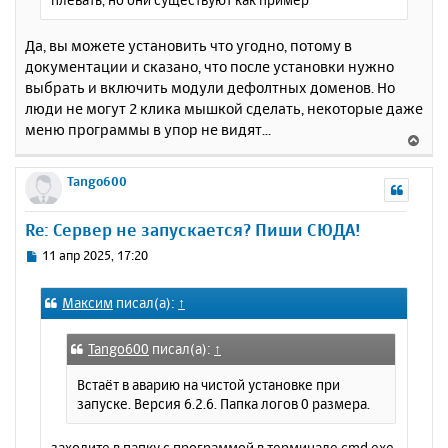
Да, вы можете установить что угодно, потому в
документации и сказано, что после установки нужно
выбрать и включить модули дефолтных доменов. Но
люди не могут 2 клика мышкой сделать, некоторые даже
меню программы в упор не видят...
В
е
р
Tango600
н
у
Re: Сервер не запускается? Пиши СЮДА!
т
ь
С
11 апр 2025, 17:20
с
о
о
я
Максим
писал(а):
↑
б
к
щ
н
е
а
Tango600
писал(а):
↑
н
ч
и
Встаёт в аварию на чистой установке при
а
е
запуске. Версия 6.2.6. Папка логов 0 размера.
л
у
заходите в папку с программой в терминале cmd.exe