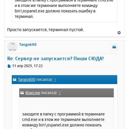
и в этом же терминале выполняете команду
bin\ospanel.exe должно показать ошибку в
терминал.
Просто запускается, терминал пустой.
В
е
р
Tango600
н
у
Re: Сервер не запускается? Пиши СЮДА!
т
ь
С
11 апр 2025, 17:22
с
о
о
я
Tango600
писал(а):
↑
б
к
щ
н
е
а
Максим
писал(а):
↑
н
ч
и
а
е
л
заходите в папку с программой в терминале
у
cmd.exe и в этом же терминале выполняете
команду bin\ospanel.exe должно показать