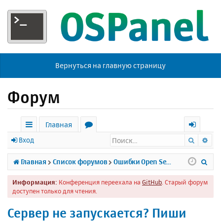
Вернуться на главную страницу
Форум
Главная
Поиск
Ра
с
о
х
Вход
ы
р
о
П
Главная
Список форумов
Ошибки Open Server
л
у
д
о
Информация:
Конференция переехала на
GitHub
. Старый форум
к
м
и
доступен только для чтения.
и
ы
с
Сервер не запускается? Пиши
к