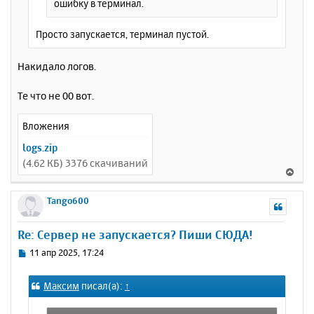
ошибку в терминал.
Просто запускается, терминал пустой.
Накидало логов.
Те что не 00 вот.
Вложения
logs.zip
(4.62 КБ) 3376 скачиваний
В
е
р
Tango600
н
у
Re: Сервер не запускается? Пиши СЮДА!
т
ь
С
11 апр 2025, 17:24
с
о
о
я
Максим
писал(а):
↑
б
к
щ
н