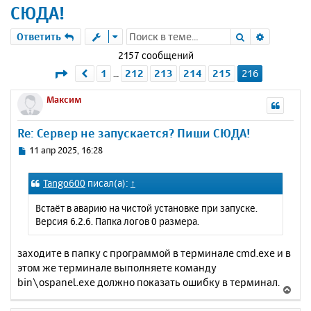
СЮДА!
Поиск
Расшире
Ответить
2157 сообщений
Страница
216
из
216
1
212
213
214
215
216
Пред.
…
Максим
Re: Сервер не запускается? Пиши СЮДА!
С
11 апр 2025, 16:28
о
о
Tango600
писал(а):
↑
б
щ
Встаёт в аварию на чистой установке при запуске.
е
Версия 6.2.6. Папка логов 0 размера.
н
и
е
заходите в папку с программой в терминале cmd.exe и в
этом же терминале выполняете команду
bin\ospanel.exe должно показать ошибку в терминал.
В
е