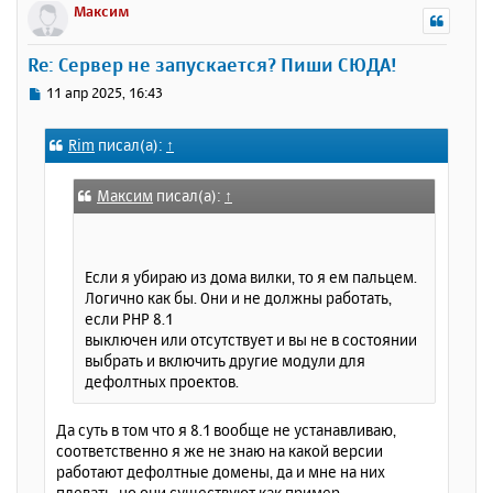
р
Максим
н
у
Re: Сервер не запускается? Пиши СЮДА!
т
ь
С
11 апр 2025, 16:43
с
о
о
я
Rim
писал(а):
↑
б
к
щ
н
е
а
Максим
писал(а):
↑
н
ч
и
а
е
л
Если я убираю из дома вилки, то я ем пальцем.
у
Логично как бы. Они и не должны работать,
если PHP 8.1
выключен или отсутствует и вы не в состоянии
выбрать и включить другие модули для
дефолтных проектов.
Да суть в том что я 8.1 вообще не устанавливаю,
соответственно я же не знаю на какой версии
работают дефолтные домены, да и мне на них
плевать, но они существуют как пример