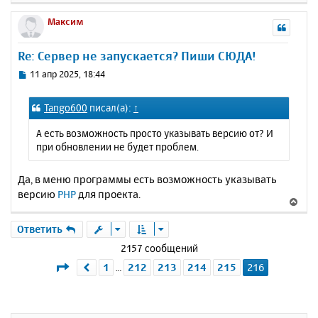
н
е
е
а
р
Максим
н
ч
н
и
а
у
е
Re: Сервер не запускается? Пиши СЮДА!
л
т
у
ь
С
11 апр 2025, 18:44
с
о
о
я
Tango600
писал(а):
↑
б
к
щ
н
А есть возможность просто указывать версию от? И
е
а
при обновлении не будет проблем.
н
ч
и
а
е
Да, в меню программы есть возможность указывать
л
версию
PHP
для проекта.
у
В
е
р
Ответить
н
2157 сообщений
у
Страница
216
из
216
1
212
213
214
215
216
Пред.
…
т
ь
с
я