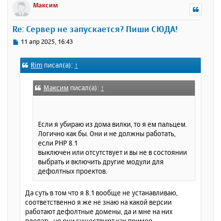
р
Максим
н
у
Re: Сервер не запускается? Пиши СЮДА!
т
ь
С
11 апр 2025, 16:43
с
о
о
я
Rim
писал(а):
↑
б
к
щ
н
е
а
Максим
писал(а):
↑
н
ч
и
а
е
л
Если я убираю из дома вилки, то я ем пальцем.
у
Логично как бы. Они и не должны работать,
если PHP 8.1
выключен или отсутствует и вы не в состоянии
выбрать и включить другие модули для
дефолтных проектов.
Да суть в том что я 8.1 вообще не устанавливаю,
соответственно я же не знаю на какой версии
работают дефолтные домены, да и мне на них
плевать, но они существуют как пример