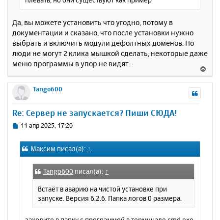
Да, вы можете установить что угодно, потому в
документации и сказано, что после установки нужно
выбрать и включить модули дефолтных доменов. Но
люди не могут 2 клика мышкой сделать, некоторые даже
меню программы в упор не видят...
В
е
р
Tango600
н
у
Re: Сервер не запускается? Пиши СЮДА!
т
ь
С
11 апр 2025, 17:20
с
о
о
я
Максим
писал(а):
↑
б
к
щ
н
е
а
Tango600
писал(а):
↑
н
ч
и
Встаёт в аварию на чистой установке при
а
е
запуске. Версия 6.2.6. Папка логов 0 размера.
л
у
заходите в папку с программой в терминале cmd.exe