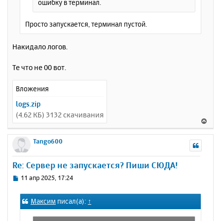
ошибку в терминал.
Просто запускается, терминал пустой.
Накидало логов.
Те что не 00 вот.
Вложения
logs.zip
(4.62 КБ) 3132 скачивания
В
е
р
Tango600
н
у
Re: Сервер не запускается? Пиши СЮДА!
т
ь
С
11 апр 2025, 17:24
с
о
о
я
Максим
писал(а):
↑
б
к
щ
н