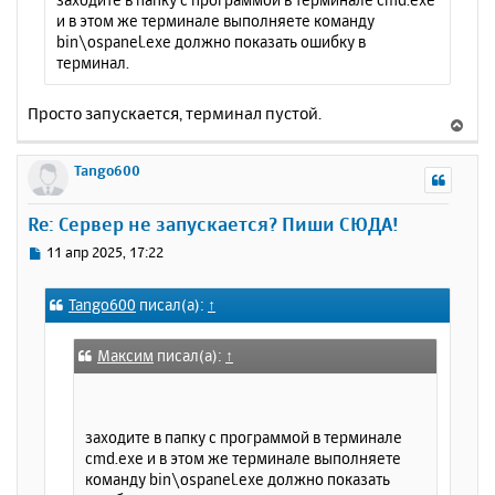
и в этом же терминале выполняете команду
bin\ospanel.exe должно показать ошибку в
терминал.
Просто запускается, терминал пустой.
В
е
р
Tango600
н
у
Re: Сервер не запускается? Пиши СЮДА!
т
ь
С
11 апр 2025, 17:22
с
о
о
я
Tango600
писал(а):
↑
б
к
щ
н
е
а
Максим
писал(а):
↑
н
ч
и
а
е
л
заходите в папку с программой в терминале
у
cmd.exe и в этом же терминале выполняете
команду bin\ospanel.exe должно показать