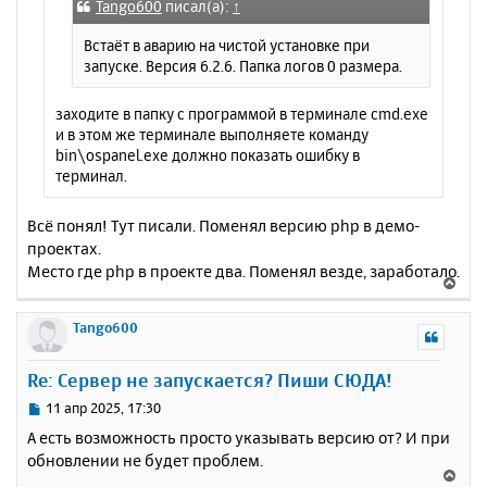
е
а
Tango600
писал(а):
↑
н
ч
и
Встаёт в аварию на чистой установке при
а
е
запуске. Версия 6.2.6. Папка логов 0 размера.
л
у
заходите в папку с программой в терминале cmd.exe
и в этом же терминале выполняете команду
bin\ospanel.exe должно показать ошибку в
терминал.
Всё понял! Тут писали. Поменял версию php в демо-
проектах.
Место где php в проекте два. Поменял везде, заработало.
В
е
р
Tango600
н
у
Re: Сервер не запускается? Пиши СЮДА!
т
ь
С
11 апр 2025, 17:30
с
о
А есть возможность просто указывать версию от? И при
о
я
обновлении не будет проблем.
б
к
В
щ