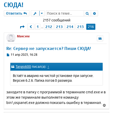
СЮДА!
Поиск
Расшире
Ответить
2157 сообщений
Страница
216
из
216
1
212
213
214
215
216
Пред.
…
Максим
Re: Сервер не запускается? Пиши СЮДА!
С
11 апр 2025, 16:28
о
о
Tango600
писал(а):
↑
б
щ
Встаёт в аварию на чистой установке при запуске.
е
Версия 6.2.6. Папка логов 0 размера.
н
и
е
заходите в папку с программой в терминале cmd.exe и в
этом же терминале выполняете команду
bin\ospanel.exe должно показать ошибку в терминал.
В
е