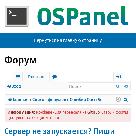
Вернуться на главную страницу
Форум
Главная
Поиск
Ра
с
о
х
Вход
ы
р
о
П
Главная
Список форумов
Ошибки Open Server
л
у
д
о
Информация:
Конференция переехала на
GitHub
. Старый форум
к
м
и
доступен только для чтения.
и
ы
с
Сервер не запускается? Пиши
к