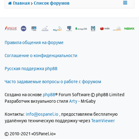
к
Главная
Список форумов
н
а
ч
а
л
у
Правила общения на форуме
Соглашение о конфиденциальности
Русская поддержка phpBB
Часто задаваемые вопросы о работе с форумом
Создано на основе
phpBB
® Forum Software © phpBB Limited
Разработчик визуального стиля
Arty
- MrGaby
Контакты:
info@ospanel.io
, предоставляем бесплатную
удалённую техническую поддержку через
TeamViewer
©
2010-2021 «OSPanel.io»