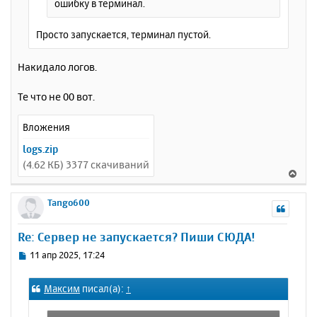
ошибку в терминал.
Просто запускается, терминал пустой.
Накидало логов.
Те что не 00 вот.
Вложения
logs.zip
(4.62 КБ) 3377 скачиваний
В
е
р
Tango600
н
у
Re: Сервер не запускается? Пиши СЮДА!
т
ь
С
11 апр 2025, 17:24
с
о
о
я
Максим
писал(а):
↑
б
к
щ
н