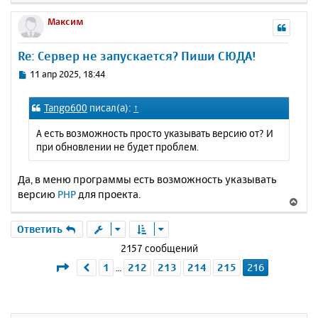
н
е
е
а
р
Максим
н
ч
н
и
а
у
е
Re: Сервер не запускается? Пиши СЮДА!
л
т
у
ь
С
11 апр 2025, 18:44
с
о
о
я
Tango600
писал(а):
↑
б
к
щ
н
А есть возможность просто указывать версию от? И
е
а
при обновлении не будет проблем.
н
ч
и
а
е
Да, в меню программы есть возможность указывать
л
версию
PHP
для проекта.
у
В
е
р
Ответить
н
2157 сообщений
у
Страница
216
из
216
1
212
213
214
215
216
Пред.
…
т
ь
с
я