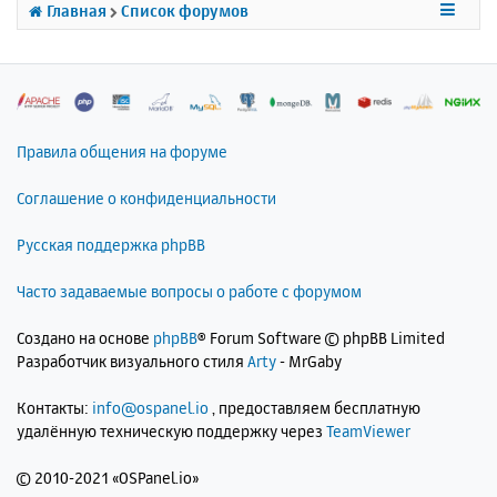
к
Главная
Список форумов
н
а
ч
а
л
у
Правила общения на форуме
Соглашение о конфиденциальности
Русская поддержка phpBB
Часто задаваемые вопросы о работе с форумом
Создано на основе
phpBB
® Forum Software © phpBB Limited
Разработчик визуального стиля
Arty
- MrGaby
Контакты:
info@ospanel.io
, предоставляем бесплатную
удалённую техническую поддержку через
TeamViewer
©
2010-2021 «OSPanel.io»