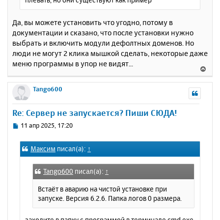
Да, вы можете установить что угодно, потому в
документации и сказано, что после установки нужно
выбрать и включить модули дефолтных доменов. Но
люди не могут 2 клика мышкой сделать, некоторые даже
меню программы в упор не видят...
В
е
р
Tango600
н
у
Re: Сервер не запускается? Пиши СЮДА!
т
ь
С
11 апр 2025, 17:20
с
о
о
я
Максим
писал(а):
↑
б
к
щ
н
е
а
Tango600
писал(а):
↑
н
ч
и
Встаёт в аварию на чистой установке при
а
е
запуске. Версия 6.2.6. Папка логов 0 размера.
л
у
заходите в папку с программой в терминале cmd.exe