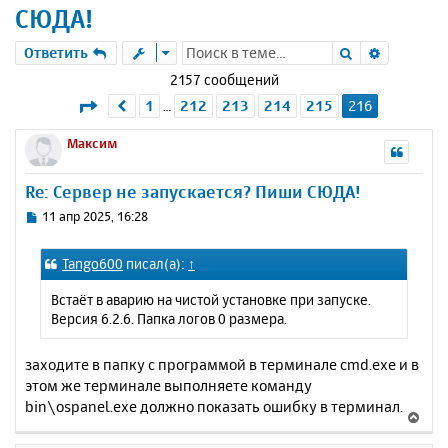
СЮДА!
Поиск
Расшире
Ответить
2157 сообщений
Страница
216
из
216
1
212
213
214
215
216
Пред.
…
Максим
Re: Сервер не запускается? Пиши СЮДА!
С
11 апр 2025, 16:28
о
о
Tango600
писал(а):
↑
б
щ
Встаёт в аварию на чистой установке при запуске.
е
Версия 6.2.6. Папка логов 0 размера.
н
и
е
заходите в папку с программой в терминале cmd.exe и в
этом же терминале выполняете команду
bin\ospanel.exe должно показать ошибку в терминал.
В
е