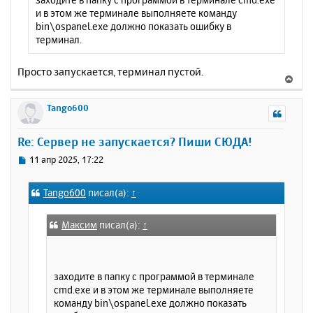
и в этом же терминале выполняете команду
bin\ospanel.exe должно показать ошибку в
терминал.
Просто запускается, терминал пустой.
В
е
р
Tango600
н
у
Re: Сервер не запускается? Пиши СЮДА!
т
ь
С
11 апр 2025, 17:22
с
о
о
я
Tango600
писал(а):
↑
б
к
щ
н
е
а
Максим
писал(а):
↑
н
ч
и
а
е
л
заходите в папку с программой в терминале
у
cmd.exe и в этом же терминале выполняете
команду bin\ospanel.exe должно показать