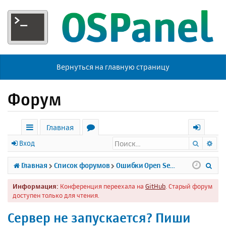
Вернуться на главную страницу
Форум
Главная
Поиск
Ра
с
о
х
Вход
ы
р
о
П
Главная
Список форумов
Ошибки Open Server
л
у
д
о
Информация:
Конференция переехала на
GitHub
. Старый форум
к
м
и
доступен только для чтения.
и
ы
с
Сервер не запускается? Пиши
к