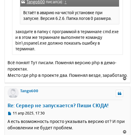
е
а
Tango600
писал(а):
↑
н
ч
и
Встаёт в аварию на чистой установке при
а
е
запуске. Версия 6.2.6. Папка логов 0 размера.
л
у
заходите в папку с программой в терминале cmd.exe
и в этом же терминале выполняете команду
bin\ospanel.exe должно показать ошибку в
терминал.
Всё понял! Тут писали. Поменял версию php в демо-
проектах.
Место где php в проекте два. Поменял везде, заработало.
В
е
р
Tango600
н
у
Re: Сервер не запускается? Пиши СЮДА!
т
ь
С
11 апр 2025, 17:30
с
о
А есть возможность просто указывать версию от? И при
о
я
обновлении не будет проблем.
б
к
В
щ