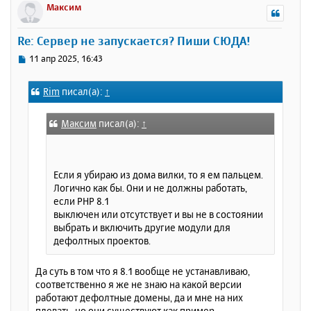
р
Максим
н
у
Re: Сервер не запускается? Пиши СЮДА!
т
ь
С
11 апр 2025, 16:43
с
о
о
я
Rim
писал(а):
↑
б
к
щ
н
е
а
Максим
писал(а):
↑
н
ч
и
а
е
л
Если я убираю из дома вилки, то я ем пальцем.
у
Логично как бы. Они и не должны работать,
если PHP 8.1
выключен или отсутствует и вы не в состоянии
выбрать и включить другие модули для
дефолтных проектов.
Да суть в том что я 8.1 вообще не устанавливаю,
соответственно я же не знаю на какой версии
работают дефолтные домены, да и мне на них
плевать, но они существуют как пример