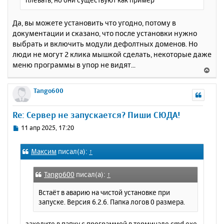
Да, вы можете установить что угодно, потому в
документации и сказано, что после установки нужно
выбрать и включить модули дефолтных доменов. Но
люди не могут 2 клика мышкой сделать, некоторые даже
меню программы в упор не видят...
В
е
р
Tango600
н
у
Re: Сервер не запускается? Пиши СЮДА!
т
ь
С
11 апр 2025, 17:20
с
о
о
я
Максим
писал(а):
↑
б
к
щ
н
е
а
Tango600
писал(а):
↑
н
ч
и
Встаёт в аварию на чистой установке при
а
е
запуске. Версия 6.2.6. Папка логов 0 размера.
л
у
заходите в папку с программой в терминале cmd.exe