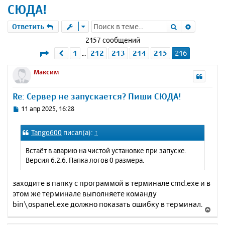
СЮДА!
Поиск
Расшире
Ответить
2157 сообщений
Страница
216
из
216
1
212
213
214
215
216
Пред.
…
Максим
Re: Сервер не запускается? Пиши СЮДА!
С
11 апр 2025, 16:28
о
о
Tango600
писал(а):
↑
б
щ
Встаёт в аварию на чистой установке при запуске.
е
Версия 6.2.6. Папка логов 0 размера.
н
и
е
заходите в папку с программой в терминале cmd.exe и в
этом же терминале выполняете команду
bin\ospanel.exe должно показать ошибку в терминал.
В
е