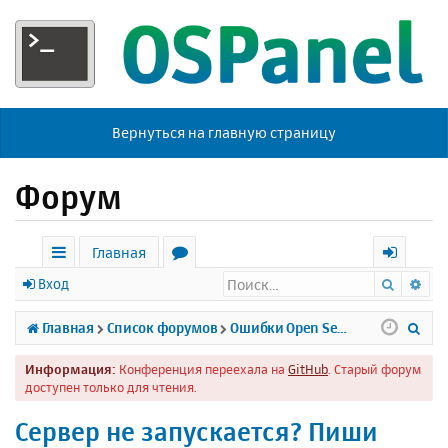
Вернуться на главную страницу
Форум
Главная
Поиск
Ра
с
о
х
Вход
ы
р
о
П
Главная
Список форумов
Ошибки Open Server
л
у
д
о
Информация:
Конференция переехала на
GitHub
. Старый форум
к
м
и
доступен только для чтения.
и
ы
с
Сервер не запускается? Пиши
к