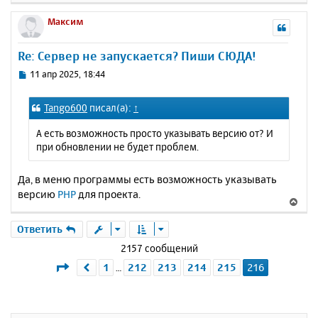
н
е
е
а
р
Максим
н
ч
н
и
а
у
е
Re: Сервер не запускается? Пиши СЮДА!
л
т
у
ь
С
11 апр 2025, 18:44
с
о
о
я
Tango600
писал(а):
↑
б
к
щ
н
А есть возможность просто указывать версию от? И
е
а
при обновлении не будет проблем.
н
ч
и
а
е
Да, в меню программы есть возможность указывать
л
версию
PHP
для проекта.
у
В
е
р
Ответить
н
2157 сообщений
у
Страница
216
из
216
1
212
213
214
215
216
Пред.
…
т
ь
с
я