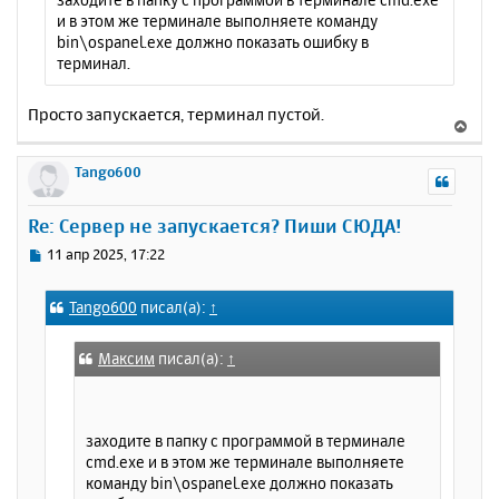
и в этом же терминале выполняете команду
bin\ospanel.exe должно показать ошибку в
терминал.
Просто запускается, терминал пустой.
В
е
р
Tango600
н
у
Re: Сервер не запускается? Пиши СЮДА!
т
ь
С
11 апр 2025, 17:22
с
о
о
я
Tango600
писал(а):
↑
б
к
щ
н
е
а
Максим
писал(а):
↑
н
ч
и
а
е
л
заходите в папку с программой в терминале
у
cmd.exe и в этом же терминале выполняете
команду bin\ospanel.exe должно показать