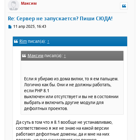
р
Максим
н
у
Re: Сервер не запускается? Пиши СЮДА!
т
ь
С
11 апр 2025, 16:43
с
о
о
я
Rim
писал(а):
↑
б
к
щ
н
е
а
Максим
писал(а):
↑
н
ч
и
а
е
л
Если я убираю из дома вилки, то я ем пальцем.
у
Логично как бы. Они и не должны работать,
если PHP 8.1
выключен или отсутствует и вы не в состоянии
выбрать и включить другие модули для
дефолтных проектов.
Да суть в том что я 8.1 вообще не устанавливаю,
соответственно я же не знаю на какой версии
работают дефолтные домены, да и мне на них
плевать, но они существуют как пример