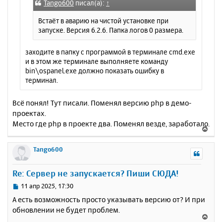
е
а
Tango600
писал(а):
↑
н
ч
и
Встаёт в аварию на чистой установке при
а
е
запуске. Версия 6.2.6. Папка логов 0 размера.
л
у
заходите в папку с программой в терминале cmd.exe
и в этом же терминале выполняете команду
bin\ospanel.exe должно показать ошибку в
терминал.
Всё понял! Тут писали. Поменял версию php в демо-
проектах.
Место где php в проекте два. Поменял везде, заработало.
В
е
р
Tango600
н
у
Re: Сервер не запускается? Пиши СЮДА!
т
ь
С
11 апр 2025, 17:30
с
о
А есть возможность просто указывать версию от? И при
о
я
обновлении не будет проблем.
б
к
В
щ