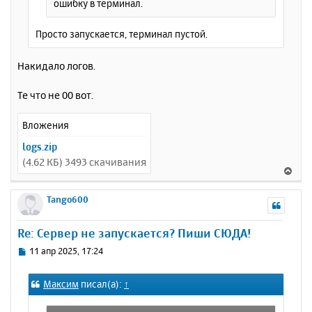
ошибку в терминал.
Просто запускается, терминал пустой.
Накидало логов.
Те что не 00 вот.
Вложения
logs.zip
(4.62 КБ) 3493 скачивания
В
е
р
Tango600
н
у
Re: Сервер не запускается? Пиши СЮДА!
т
ь
С
11 апр 2025, 17:24
с
о
о
я
Максим
писал(а):
↑
б
к
щ
н