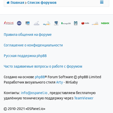
к
Главная
Список форумов
н
а
ч
а
л
у
Правила общения на форуме
Соглашение о конфиденциальности
Русская поддержка phpBB
Часто задаваемые вопросы о работе с форумом
Создано на основе
phpBB
® Forum Software © phpBB Limited
Разработчик визуального стиля
Arty
- MrGaby
Контакты:
info@ospanel.io
, предоставляем бесплатную
удалённую техническую поддержку через
TeamViewer
©
2010-2021 «OSPanel.io»