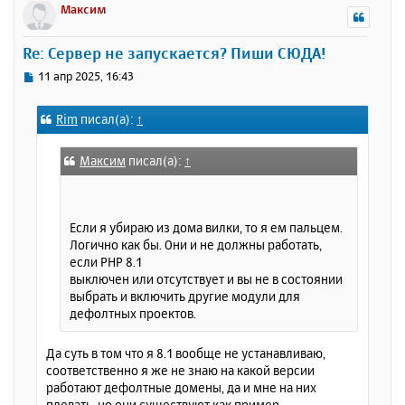
р
Максим
н
у
Re: Сервер не запускается? Пиши СЮДА!
т
ь
С
11 апр 2025, 16:43
с
о
о
я
Rim
писал(а):
↑
б
к
щ
н
е
а
Максим
писал(а):
↑
н
ч
и
а
е
л
Если я убираю из дома вилки, то я ем пальцем.
у
Логично как бы. Они и не должны работать,
если PHP 8.1
выключен или отсутствует и вы не в состоянии
выбрать и включить другие модули для
дефолтных проектов.
Да суть в том что я 8.1 вообще не устанавливаю,
соответственно я же не знаю на какой версии
работают дефолтные домены, да и мне на них
плевать, но они существуют как пример