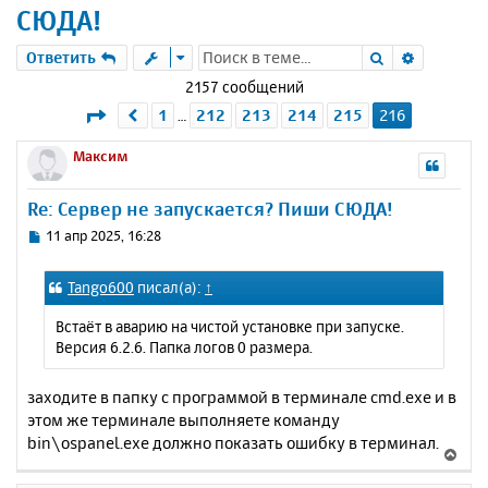
СЮДА!
Поиск
Расшире
Ответить
2157 сообщений
Страница
216
из
216
1
212
213
214
215
216
Пред.
…
Максим
Re: Сервер не запускается? Пиши СЮДА!
С
11 апр 2025, 16:28
о
о
Tango600
писал(а):
↑
б
щ
Встаёт в аварию на чистой установке при запуске.
е
Версия 6.2.6. Папка логов 0 размера.
н
и
е
заходите в папку с программой в терминале cmd.exe и в
этом же терминале выполняете команду
bin\ospanel.exe должно показать ошибку в терминал.
В
е