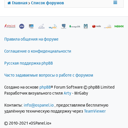
к
Главная
Список форумов
н
а
ч
а
л
у
Правила общения на форуме
Соглашение о конфиденциальности
Русская поддержка phpBB
Часто задаваемые вопросы о работе с форумом
Создано на основе
phpBB
® Forum Software © phpBB Limited
Разработчик визуального стиля
Arty
- MrGaby
Контакты:
info@ospanel.io
, предоставляем бесплатную
удалённую техническую поддержку через
TeamViewer
©
2010-2021 «OSPanel.io»