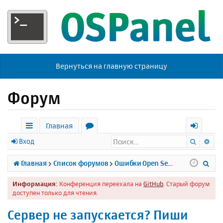
Вернуться на главную страницу
Форум
Главная
Поиск
Ра
с
о
х
Вход
ы
р
о
П
Главная
Список форумов
Ошибки Open Server
л
у
д
о
Информация:
Конференция переехала на
GitHub
. Старый форум
к
м
и
доступен только для чтения.
и
ы
с
Сервер не запускается? Пиши
к