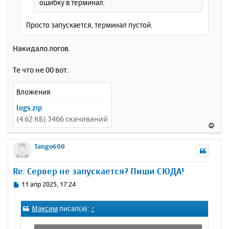
ошибку в терминал.
Просто запускается, терминал пустой.
Накидало логов.
Те что не 00 вот.
Вложения
logs.zip
(4.62 КБ) 3466 скачиваний
В
е
р
Tango600
н
у
Re: Сервер не запускается? Пиши СЮДА!
т
ь
С
11 апр 2025, 17:24
с
о
о
я
Максим
писал(а):
↑
б
к
щ
н