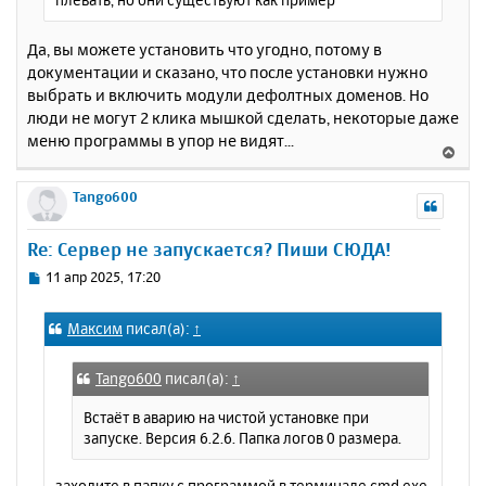
Да, вы можете установить что угодно, потому в
документации и сказано, что после установки нужно
выбрать и включить модули дефолтных доменов. Но
люди не могут 2 клика мышкой сделать, некоторые даже
меню программы в упор не видят...
В
е
р
Tango600
н
у
Re: Сервер не запускается? Пиши СЮДА!
т
ь
С
11 апр 2025, 17:20
с
о
о
я
Максим
писал(а):
↑
б
к
щ
н
е
а
Tango600
писал(а):
↑
н
ч
и
Встаёт в аварию на чистой установке при
а
е
запуске. Версия 6.2.6. Папка логов 0 размера.
л
у
заходите в папку с программой в терминале cmd.exe