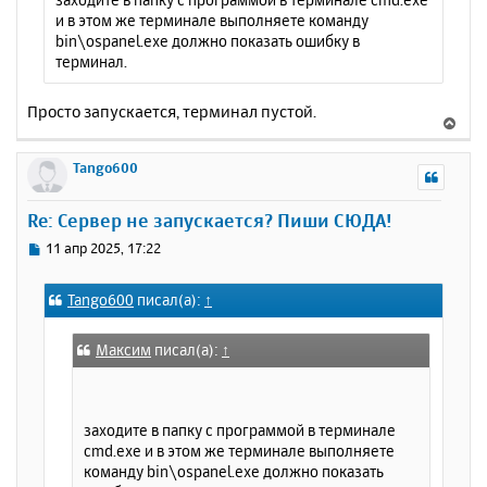
и в этом же терминале выполняете команду
bin\ospanel.exe должно показать ошибку в
терминал.
Просто запускается, терминал пустой.
В
е
р
Tango600
н
у
Re: Сервер не запускается? Пиши СЮДА!
т
ь
С
11 апр 2025, 17:22
с
о
о
я
Tango600
писал(а):
↑
б
к
щ
н
е
а
Максим
писал(а):
↑
н
ч
и
а
е
л
заходите в папку с программой в терминале
у
cmd.exe и в этом же терминале выполняете
команду bin\ospanel.exe должно показать