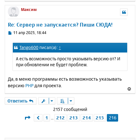
н
е
е
а
р
Максим
н
ч
н
и
а
у
е
Re: Сервер не запускается? Пиши СЮДА!
л
т
у
ь
С
11 апр 2025, 18:44
с
о
о
я
Tango600
писал(а):
↑
б
к
щ
н
А есть возможность просто указывать версию от? И
е
а
при обновлении не будет проблем.
н
ч
и
а
е
Да, в меню программы есть возможность указывать
л
версию
PHP
для проекта.
у
В
е
р
Ответить
н
2157 сообщений
у
Страница
216
из
216
1
212
213
214
215
216
Пред.
…
т
ь
с
я