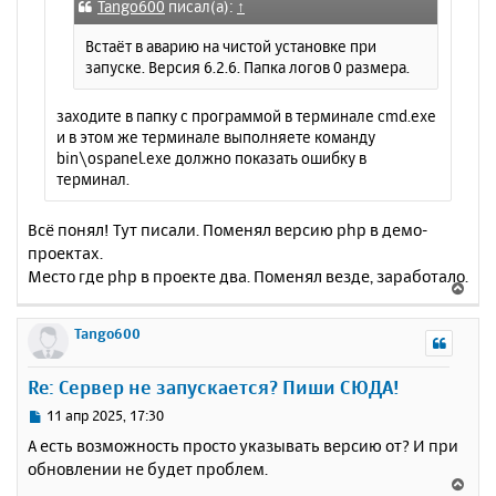
е
а
Tango600
писал(а):
↑
н
ч
и
Встаёт в аварию на чистой установке при
а
е
запуске. Версия 6.2.6. Папка логов 0 размера.
л
у
заходите в папку с программой в терминале cmd.exe
и в этом же терминале выполняете команду
bin\ospanel.exe должно показать ошибку в
терминал.
Всё понял! Тут писали. Поменял версию php в демо-
проектах.
Место где php в проекте два. Поменял везде, заработало.
В
е
р
Tango600
н
у
Re: Сервер не запускается? Пиши СЮДА!
т
ь
С
11 апр 2025, 17:30
с
о
А есть возможность просто указывать версию от? И при
о
я
обновлении не будет проблем.
б
к
В
щ