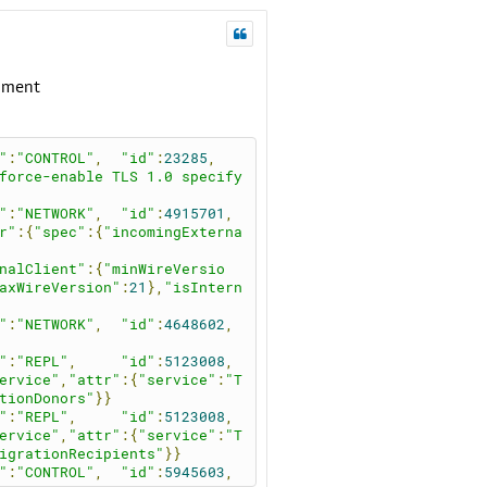
nment
"
:
"CONTROL"
,
"id"
:
23285
,
force-enable TLS 1.0 specify 
"
:
"NETWORK"
,
"id"
:
4915701
,
r"
:{
"spec"
:{
"incomingExterna
nalClient"
:{
"minWireVersio
axWireVersion"
:
21
},
"isIntern
"
:
"NETWORK"
,
"id"
:
4648602
,
"
:
"REPL"
,
"id"
:
5123008
,
ervice"
,
"attr"
:{
"service"
:
"T
tionDonors"
}}
"
:
"REPL"
,
"id"
:
5123008
,
ervice"
,
"attr"
:{
"service"
:
"T
igrationRecipients"
}}
"
:
"CONTROL"
,
"id"
:
5945603
,