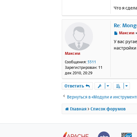
"ct
{
"t
Что я сдел
"ct
{
"t
"ct
Re: Mong
h"
:
{
"t
С
Максим
"ct
о
У вас руга
nOS
о
настройки 
{
"t
б
Максим
"ct
щ
sio
е
Сообщения:
5511
nvi
н
Зарегистрирован:
11
{
"t
и
дек 2010, 20:29
"ct
е
10"
{
"t
Ответить
"ct
{
"t
Вернуться в «Модули и инструмен
"ct
r"
:
Главная
Список форумов
Exi
spe
'st
{
"t
"ct
tr"