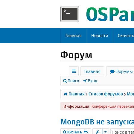
Главная
Новости
Скачат
Форум
Главная
Форумы
с
Поиск
Вход
ы
Главная
Список форумов
Мод
л
Информация:
Конференция переехал
к
и
MongoDB не запуск
Ответить