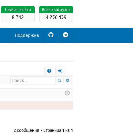
Cейчас в сети
Всего загрузок
8 742
4 256 139
Поддержка
С
Поиск
Расширенный поиск
FA
х
Q
о
д
2 сообщения • Страница
1
из
1