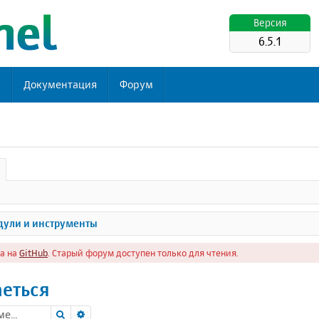
Версия
6.5.1
ь
Документация
Форум
ули и инструменты
а на
GitHub
. Старый форум доступен только для чтения.
аеться
Поиск
Расширенный поиск