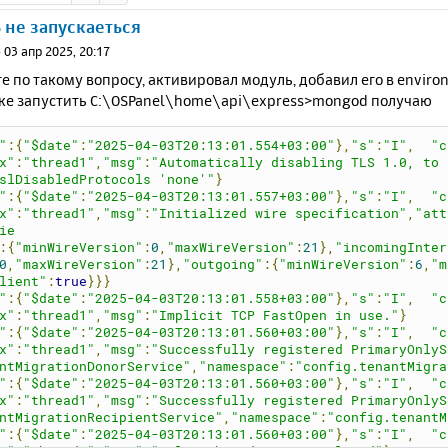
не запускаеться
»
03 апр 2025, 20:17
 по такому вопросу, активировал модуль, добавил его в enviro
ке запустить C:\OSPanel\home\api\express>mongod получаю
"
:{
"$date"
:
"2025-04-03T20:13:01.554+03:00"
},
"s"
:
"I"
,
"c
x"
:
"thread1"
,
"msg"
:
"Automatically disabling TLS 1.0, to 
slDisabledProtocols 'none'"
}
"
:{
"$date"
:
"2025-04-03T20:13:01.557+03:00"
},
"s"
:
"I"
,
"c
x"
:
"thread1"
,
"msg"
:
"Initialized wire specification"
,
"att
ie
:{
"minWireVersion"
:
0
,
"maxWireVersion"
:
21
},
"incomingInter
0
,
"maxWireVersion"
:
21
},
"outgoing"
:{
"minWireVersion"
:
6
,
"m
lient"
:
true
}}}
"
:{
"$date"
:
"2025-04-03T20:13:01.558+03:00"
},
"s"
:
"I"
,
"c
x"
:
"thread1"
,
"msg"
:
"Implicit TCP FastOpen in use."
}
"
:{
"$date"
:
"2025-04-03T20:13:01.560+03:00"
},
"s"
:
"I"
,
"c
x"
:
"thread1"
,
"msg"
:
"Successfully registered PrimaryOnlyS
ntMigrationDonorService"
,
"namespace"
:
"config.tenantMigra
"
:{
"$date"
:
"2025-04-03T20:13:01.560+03:00"
},
"s"
:
"I"
,
"c
x"
:
"thread1"
,
"msg"
:
"Successfully registered PrimaryOnlyS
ntMigrationRecipientService"
,
"namespace"
:
"config.tenantM
"
:{
"$date"
:
"2025-04-03T20:13:01.560+03:00"
},
"s"
:
"I"
,
"c