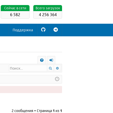
Cейчас в сети
Всего загрузок
6 582
4 256 364
Поддержка
С
Поиск
Расширенный поиск
FA
х
Q
о
д
2 сообщения • Страница
1
из
1