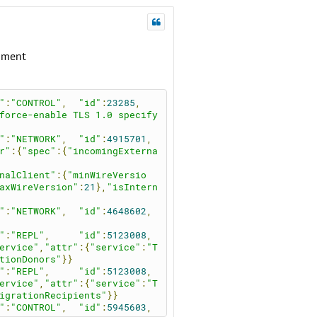
nment
"
:
"CONTROL"
,
"id"
:
23285
,
force-enable TLS 1.0 specify 
"
:
"NETWORK"
,
"id"
:
4915701
,
r"
:{
"spec"
:{
"incomingExterna
nalClient"
:{
"minWireVersio
axWireVersion"
:
21
},
"isIntern
"
:
"NETWORK"
,
"id"
:
4648602
,
"
:
"REPL"
,
"id"
:
5123008
,
ervice"
,
"attr"
:{
"service"
:
"T
tionDonors"
}}
"
:
"REPL"
,
"id"
:
5123008
,
ervice"
,
"attr"
:{
"service"
:
"T
igrationRecipients"
}}
"
:
"CONTROL"
,
"id"
:
5945603
,