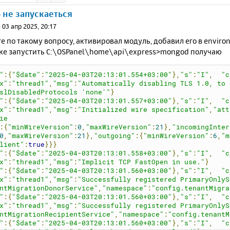
не запускаеться
»
03 апр 2025, 20:17
 по такому вопросу, активировал модуль, добавил его в enviro
ке запустить C:\OSPanel\home\api\express>mongod получаю
"
:{
"$date"
:
"2025-04-03T20:13:01.554+03:00"
},
"s"
:
"I"
,
"c
x"
:
"thread1"
,
"msg"
:
"Automatically disabling TLS 1.0, to 
slDisabledProtocols 'none'"
}
"
:{
"$date"
:
"2025-04-03T20:13:01.557+03:00"
},
"s"
:
"I"
,
"c
x"
:
"thread1"
,
"msg"
:
"Initialized wire specification"
,
"att
ie
:{
"minWireVersion"
:
0
,
"maxWireVersion"
:
21
},
"incomingInter
0
,
"maxWireVersion"
:
21
},
"outgoing"
:{
"minWireVersion"
:
6
,
"m
lient"
:
true
}}}
"
:{
"$date"
:
"2025-04-03T20:13:01.558+03:00"
},
"s"
:
"I"
,
"c
x"
:
"thread1"
,
"msg"
:
"Implicit TCP FastOpen in use."
}
"
:{
"$date"
:
"2025-04-03T20:13:01.560+03:00"
},
"s"
:
"I"
,
"c
x"
:
"thread1"
,
"msg"
:
"Successfully registered PrimaryOnlyS
ntMigrationDonorService"
,
"namespace"
:
"config.tenantMigra
"
:{
"$date"
:
"2025-04-03T20:13:01.560+03:00"
},
"s"
:
"I"
,
"c
x"
:
"thread1"
,
"msg"
:
"Successfully registered PrimaryOnlyS
ntMigrationRecipientService"
,
"namespace"
:
"config.tenantM
"
:{
"$date"
:
"2025-04-03T20:13:01.560+03:00"
},
"s"
:
"I"
,
"c