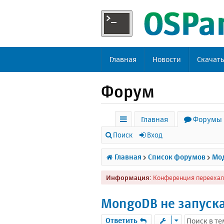
Главная
Новости
Скачат
Форум
Главная
Форумы
с
Поиск
Вход
ы
Главная
Список форумов
Мод
л
Информация:
Конференция переехал
к
и
MongoDB не запуск
Ответить