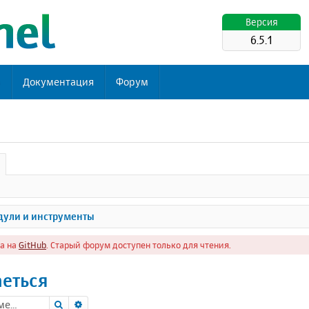
Версия
6.5.1
ь
Документация
Форум
ули и инструменты
а на
GitHub
. Старый форум доступен только для чтения.
аеться
Поиск
Расширенный поиск