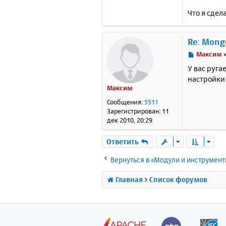
"ct
{
"t
Что я сдел
"ct
{
"t
"ct
Re: Mong
h"
:
{
"t
С
Максим
"ct
о
У вас руга
nOS
о
настройки 
{
"t
б
Максим
"ct
щ
sio
е
Сообщения:
5511
nvi
н
Зарегистрирован:
11
{
"t
и
дек 2010, 20:29
"ct
е
10"
{
"t
Ответить
"ct
{
"t
Вернуться в «Модули и инструмен
"ct
r"
:
Главная
Список форумов
Exi
spe
'st
{
"t
"ct
tr"