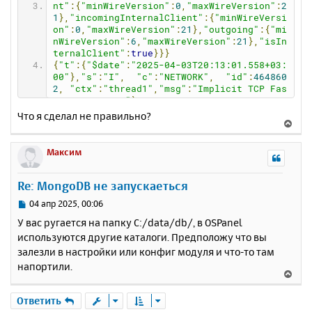
nt"
:{
"minWireVersion"
:
0
,
"maxWireVersion"
:
2
1
},
"incomingInternalClient"
:{
"minWireVersi
on"
:
0
,
"maxWireVersion"
:
21
},
"outgoing"
:{
"mi
nWireVersion"
:
6
,
"maxWireVersion"
:
21
},
"isIn
ternalClient"
:
true
}}}
{
"t"
:{
"$date"
:
"2025-04-03T20:13:01.558+03:
00"
},
"s"
:
"I"
,
"c"
:
"NETWORK"
,
"id"
:
464860
2
,
"ctx"
:
"thread1"
,
"msg"
:
"Implicit TCP Fas
tOpen in use."
}
{
"t"
:{
"$date"
:
"2025-04-03T20:13:01.560+03:
Что я сделал не правильно?
В
00"
},
"s"
:
"I"
,
"c"
:
"REPL"
,
"id"
:
512300
е
8
,
"ctx"
:
"thread1"
,
"msg"
:
"Successfully reg
istered PrimaryOnlyService"
,
"attr"
:{
"servi
р
Максим
ce"
:
"TenantMigrationDonorService"
,
"namespa
н
ce"
:
"config.tenantMigrationDonors"
}}
у
Re: MongoDB не запускаеться
{
"t"
:{
"$date"
:
"2025-04-03T20:13:01.560+03:
т
00"
},
"s"
:
"I"
,
"c"
:
"REPL"
,
"id"
:
512300
ь
С
04 апр 2025, 00:06
8
,
"ctx"
:
"thread1"
,
"msg"
:
"Successfully reg
с
о
istered PrimaryOnlyService"
,
"attr"
:{
"servi
У вас ругается на папку C:/data/db/, в OSPanel
о
я
ce"
:
"TenantMigrationRecipientService"
,
"nam
используются другие каталоги. Предположу что вы
б
к
espace"
:
"config.tenantMigrationRecipient
залезли в настройки или конфиг модуля и что-то там
щ
н
s"
}}
е
напортили.
{
"t"
:{
"$date"
:
"2025-04-03T20:13:01.560+03:
а
В
н
00"
},
"s"
:
"I"
,
"c"
:
"CONTROL"
,
"id"
:
594560
ч
е
и
3
,
"ctx"
:
"thread1"
,
"msg"
:
"Multi threading 
а
р
Ответить
initialized"
}
е
л