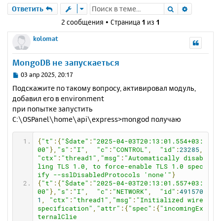
Поиск
Расшире
Ответить
2 сообщения • Страница
1
из
1
kolomat
MongoDB не запускаеться
С
03 апр 2025, 20:17
о
Подскажите по такому вопросу, активировал модуль,
о
добавил его в environment
б
при попытке запустить
щ
е
C:\OSPanel\home\api\express>mongod получаю
н
и
{
"t"
:{
"$date"
:
"2025-04-03T20:13:01.554+03:
е
00"
},
"s"
:
"I"
,
"c"
:
"CONTROL"
,
"id"
:
23285
,
"ctx"
:
"thread1"
,
"msg"
:
"Automatically disab
ling TLS 1.0, to force-enable TLS 1.0 spec
ify --sslDisabledProtocols 'none'"
}
{
"t"
:{
"$date"
:
"2025-04-03T20:13:01.557+03:
00"
},
"s"
:
"I"
,
"c"
:
"NETWORK"
,
"id"
:
491570
1
,
"ctx"
:
"thread1"
,
"msg"
:
"Initialized wire 
specification"
,
"attr"
:{
"spec"
:{
"incomingEx
ternalClie