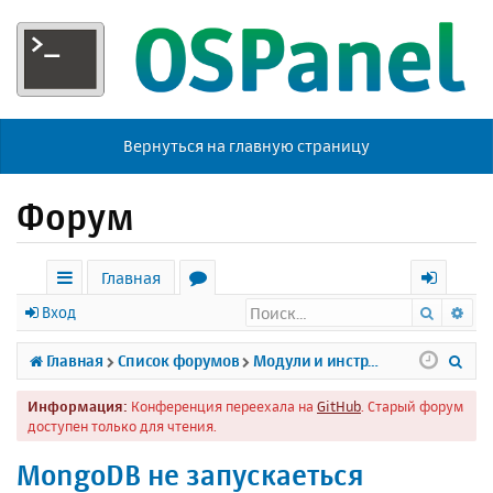
Вернуться на главную страницу
Форум
Главная
Поиск
Ра
с
о
х
Вход
ы
р
о
П
Главная
Список форумов
Модули и инструменты
л
у
д
о
Информация:
Конференция переехала на
GitHub
. Старый форум
к
м
и
доступен только для чтения.
и
ы
с
MongoDB не запускаеться
к