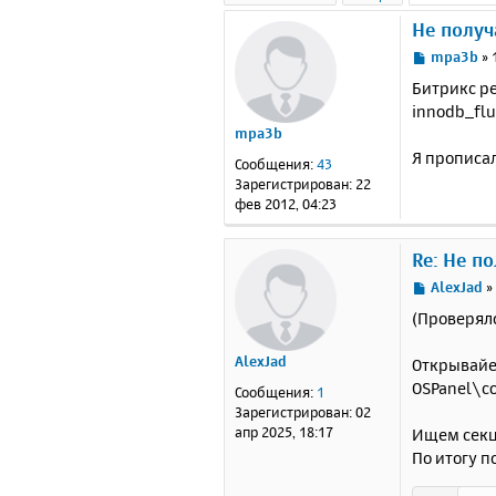
Не получ
С
mpa3b
»
о
Битрикс р
о
innodb_flu
б
mpa3b
щ
е
Я прописал
Сообщения:
43
н
Зарегистрирован:
22
и
фев 2012, 04:23
е
Re: Не п
С
AlexJad
о
(Проверяло
о
б
AlexJad
Открывайе
щ
е
OSPanel\co
Сообщения:
1
н
Зарегистрирован:
02
и
апр 2025, 18:17
Ищем секц
е
По итогу п