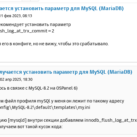
ается установить параметр для MySQL (MariaDB)
11 фев 2023, 08:13
екомендует установить параметр
sh_log_at_trx_commit = 2
 его в конфиге, но не вижу, чтобы это срабатывало.
олучается установить параметр для MySQL (MariaDB)
»
02 апр 2025, 18:30
сь в связке с MySQL-8.2 на OSPanel 6)
м файл профиля mySQl у меня он лежит по такому адресу
nfig\MySQL-8.2\default\templates\my.ini
ию [mysqld] внутри секции добавляем innodb_flush_log_at_trx
олучаем вот такой кусок кода: