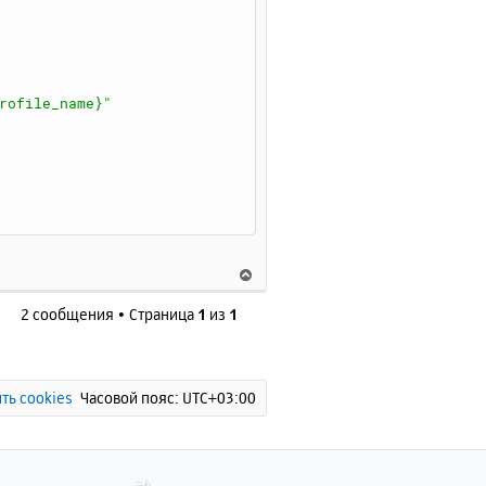
л
у
rofile_name}"
В
е
2 сообщения • Страница
1
из
1
р
н
у
т
ь
ть cookies
Часовой пояс:
UTC+03:00
с
я
к
н