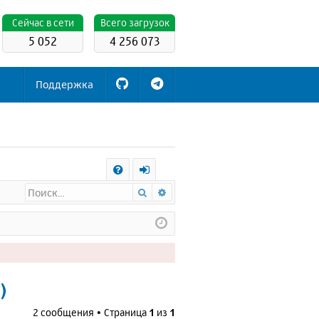
Cейчас в сети
Всего загрузок
5 052
4 256 073
Поддержка
С
Поиск
Расширенный поиск
FA
х
Q
о
д
)
2 сообщения • Страница
1
из
1