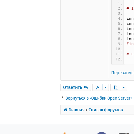
# I
inn
inn
inn
inn
inn
#in
# L
Перезапус
Ответить
Вернуться в «Ошибки Open Server»
Главная
Список форумов