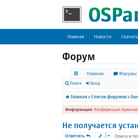
Главная
Новости
Скачат
Форум
Главная
Форумы
с
Поиск
Вход
ы
Главная
Список форумов
Оши
л
Информация:
Конференция переехал
к
и
Не получается уста
Ответить