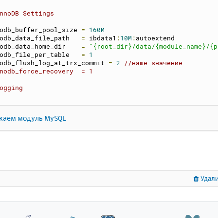
nnoDB Settings
odb_buffer_pool_size 
=
160M
odb_data_file_path   
=
 ibdata1
:
10M
:
autoextend
odb_data_home_dir    
=
"{root_dir}/data/{module_name}/{p
odb_file_per_table   
=
1
odb_flush_log_at_trx_commit 
=
2
//наше значение
nodb_force_recovery  = 1
ogging
каем модуль MySQL
Удали