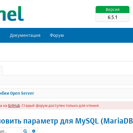
Версия
6.5.1
ь
Документация
Форум
бки Open Server
а на
GitHub
. Старый форум доступен только для чтения.
новить параметр для MySQL (MariaDB
Поиск
Расширенный поиск