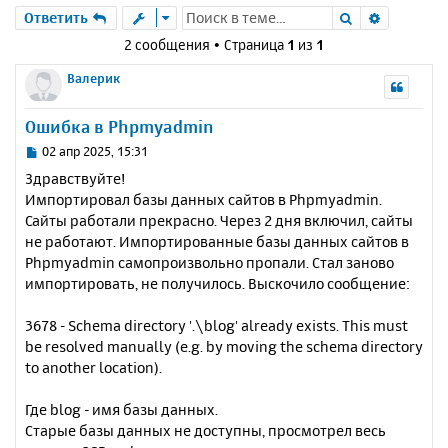
Поиск
Расшире
Ответить
2 сообщения • Страница
1
из
1
Валерик
Ошибка в Phpmyadmin
С
02 апр 2025, 15:31
о
Здравствуйте!
о
Импортировал базы данных сайтов в Phpmyadmin.
б
Сайты работали прекрасно. Через 2 дня включил, сайты
щ
е
не работают. Импортированные базы данных сайтов в
н
Phpmyadmin самопроизвольно пропали. Стал заново
и
импортировать, не получилось. Выскочило сообщение:
е
3678 - Schema directory '.\blog' already exists. This must
be resolved manually (e.g. by moving the schema directory
to another location).
Где blog - имя базы данных.
Старые базы данных не доступны, просмотрел весь