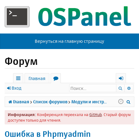
Вернуться на главную страницу
Форум
Главная
Поиск
Ра
с
о
х
Вход
ы
р
о
П
Главная
Список форумов
Модули и инструменты
л
у
д
о
Информация:
Конференция переехала на
GitHub
. Старый форум
к
м
и
доступен только для чтения.
и
ы
с
Ошибка в Phpmyadmin
к