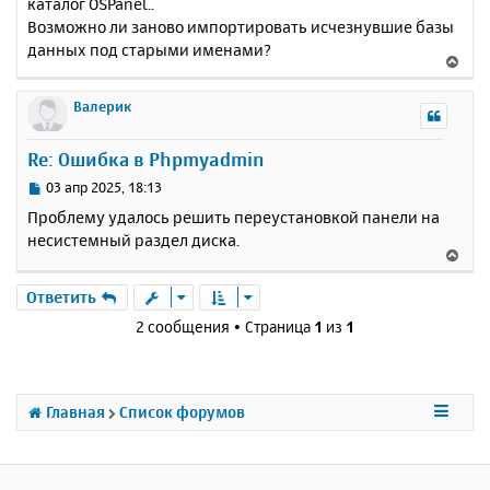
каталог OSPanel..
Возможно ли заново импортировать исчезнувшие базы
данных под старыми именами?
В
е
р
Валерик
н
у
Re: Ошибка в Phpmyadmin
т
ь
С
03 апр 2025, 18:13
с
о
Проблему удалось решить переустановкой панели на
о
я
несистемный раздел диска.
б
к
В
щ
н
е
е
а
р
Ответить
н
ч
н
и
2 сообщения • Страница
1
из
1
а
у
е
л
т
у
ь
с
Главная
Список форумов
я
к
н
а