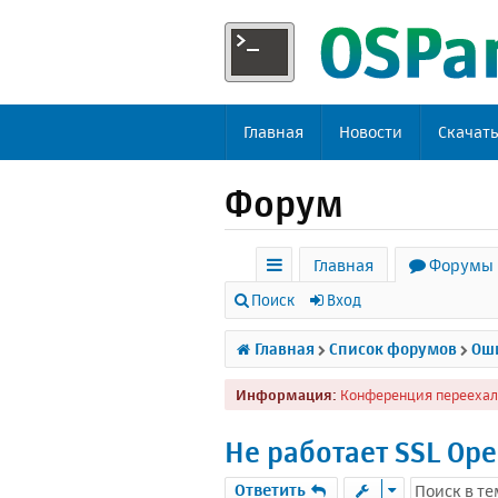
Главная
Новости
Скачат
Форум
Главная
Форумы
с
Поиск
Вход
ы
Главная
Список форумов
Оши
л
Информация:
Конференция переехал
к
и
Не работает SSL Ope
Ответить