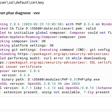
ser\ssl\default\cert.key
er.phar diagnose -vvv
ning
2.8
.
6
(
2025
-
02
-
25
13
:
03
:
50
)
with
 PHP 
8.3
.
6
 on 
Windo
cked
 CA file D
:
\OS600\data\ssl\cacert
.
pem
:
 valid
led
 to initialize 
global
 composer
:
Composer
 could 
not
 fi
adim
/
AppData
/
Roaming
/
Composer
/
composer
.
json
cking
 composer
.
lock
:
 OK
cking
 platform settings
:
 OK
cking
 git settings
:
Executing
 command 
(
CWD
):
 git config 
nloading
https
:
//packagist.org/api/security-advisories/
led
 performing audit
:
 curl error 
60
while
 downloading 
ps
:
//packagist.org/api/security-advisories/
: SSL certifi
al issuer certificate
poser
 version
:
2.8
.
6
 version
:
8.3
.
6
 binary path
:
 D
:
\OS600\modules\PHP
-
8.3
\PHP\php
.
exe
nSSL
 version
:
OpenSSL
3.0
.
13
30
Jan
2024
l version
:
8.7
.
1
 libz 
1.2
.
12
 ssl 
OpenSSL
/
3.0
.
13
(
Schanne
:
 extension present
,
 unzip 
not
 available
,
7
-
Zip
 present 