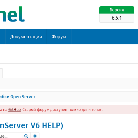
Версия
6.5.1
ь
Документация
Форум
бки Open Server
а на
GitHub
. Старый форум доступен только для чтения.
nServer V6 HELP)
Поиск
Расширенный поиск