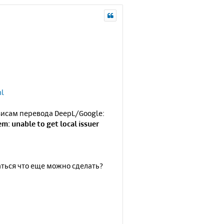
ml
висам перевода DeepL/Google:
em: unable to get local issuer
браться что еще можно сделать?