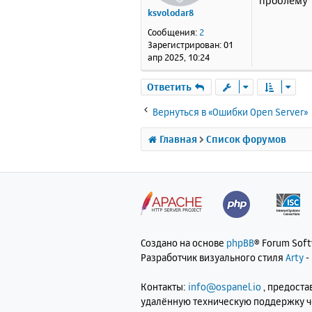
проблему
б
Thr
ksvolodar8
Zen
щ
Zen
е
Сообщения:
2
Zen
н
Зарегистрирован:
01
Zen
и
апр 2025, 10:24
IPv
е
DTr
Ответить
Reg
p2
,
Вернуться в «Ошибки Open Server»
Reg
lsv
Главная
Список форумов
Reg
wer
Thi
Zen
 _
Создано на основе
phpBB
® Forum Sof
Разработчик визуального стиля
Arty
-
Con
Контакты:
info@ospanel.io
, предост
bcm
удалённую техническую поддержку 
BCM