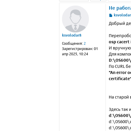
Не работ
С
ksvoloda
о
Добрый де
о
б
Перепробо
ksvolodar8
щ
е
osp cacert 
Сообщения:
2
н
И вручную
Зарегистрирован:
01
и
Для компо
апр 2025, 10:24
е
D:\OS600\
По CURL бе
"An error o
certificate
На старой 
Здесь так 
d:\OS600\
d:\OS600\u
d:\OS600\u