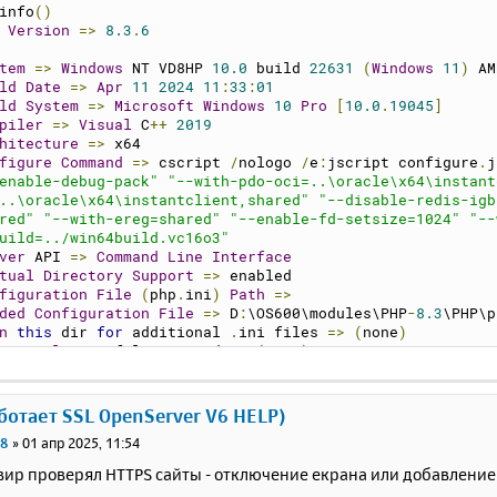
info
()
 
Version
=>
8.3
.
6
tem
=>
Windows
 NT VD8HP 
10.0
 build 
22631
(
Windows
11
)
 AM
ld
Date
=>
Apr
11
2024
11
:
33
:
01
ld
System
=>
Microsoft
Windows
10
Pro
[
10.0
.
19045
]
piler
=>
Visual
 C
++
2019
hitecture
=>
 x64
figure
Command
=>
 cscript 
/
nologo 
/
e
:
jscript configure
.
j
enable-debug-pack"
"--with-pdo-oci=..\oracle\x64\instant
..\oracle\x64\instantclient,shared"
"--disable-redis-igb
red"
"--with-ereg=shared"
"--enable-fd-setsize=1024"
"--
uild=../win64build.vc16o3"
ver
 API 
=>
Command
Line
Interface
tual
Directory
Support
=>
 enabled
figuration
File
(
php
.
ini
)
Path
=>
ded
Configuration
File
=>
 D
:
\OS600\modules\PHP
-
8.3
\PHP\p
n
this
 dir 
for
 additional 
.
ini files 
=>
(
none
)
itional
.
ini files parsed 
=>
(
none
)
 API 
=>
20230831
 
Extension
=>
20230831
d
Extension
=>
420230831
аботает SSL OpenServer V6 HELP)
d
Extension
Build
=>
 API420230831
,
TS
,
VS16
r8
»
01 апр 2025, 11:54
 
Extension
Build
=>
 API20230831
,
TS
,
VS16
ug
Build
=>
no
вир проверял HTTPS сайты - отключение екрана или добавлени
ead
Safety
=>
 enabled