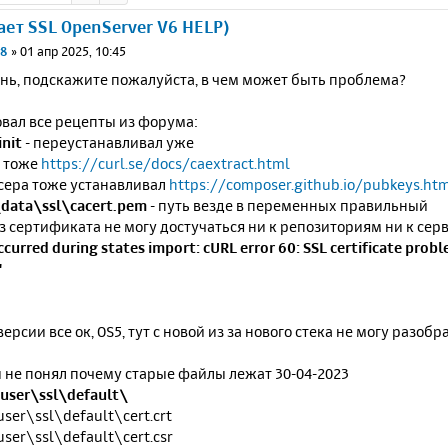
ает SSL OpenServer V6 HELP)
r8
»
01 апр 2025, 10:45
нь, подскажите пожалуйста, в чем может быть проблема?
вал все рецепты из форума:
init
- переустанавливал уже
 тоже
https://curl.se/docs/caextract.html
сера тоже устанавливал
https://composer.github.io/pubkeys.ht
data\ssl\cacert.pem
- путь везде в переменных правильный
з сертификата не могу достучаться ни к репозиториям ни к сер
ccurred during states import: cURL error 60: SSL certificate probl
"
версии все ок, OS5, тут с новой из за нового стека не могу разо
и не понял почему старые файлы лежат 30-04-2023
user\ssl\default\
ser\ssl\default\cert.crt
ser\ssl\default\cert.csr