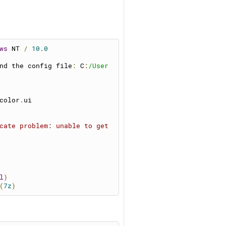
ws
 NT 
/
10.0
nd the config file
:
 C
:
/User
color
.
ui
cate problem: unable to get 
l
)
(
7z
)