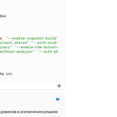
D64
s  
"--enable-snapshot-build"
client,shared"
"--with-oci8-
inary"
"--enable-com-dotnet=
without-analyzer"
"--with-ph
hp
.
ini
В
е
р
н
у
т
е доменов в исключения решили
ь