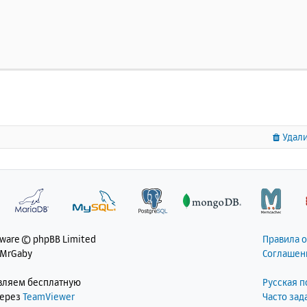
ead
 API 
=>
Windows
Threads
d
Signal
Handling
=>
 disabled
d
Memory
Manager
=>
 enabled
d
Multibyte
Support
=>
 provided 
by
 mbstring
d
Max
Execution
Timers
=>
 disabled
6
Support
=>
 enabled
ace
Support
=>
 disabled
istered
 PHP 
Streams
=>
 php
,
 file
,
 glob
,
 data
,
 http
,
 ftp
,
 https
,
 ftps
,
 phar
,
 zip
istered
Stream
Socket
Transports
=>
 tcp
,
 udp
,
 ssl
,
 tls
,
 
1
.
3
Удали
istered
Stream
Filters
=>
 convert
.
iconv
.*,
string
.
rot13
,
,
 convert
.*,
 consumed
,
 dechunk
,
 zlib
.*,
 bzip2
.*
s
 program makes 
use
 of the 
Zend
Scripting
Language
Engin
d
Engine
 v4
.
3.6
,
Copyright
(
c
)
Zend
Technologies
________________________________________________________
tware © phpBB Limited
Правила 
 MrGaby
Соглашен
figuration
авляем бесплатную
Русская 
ath
через
TeamViewer
Часто за
ath
 support 
=>
 enabled