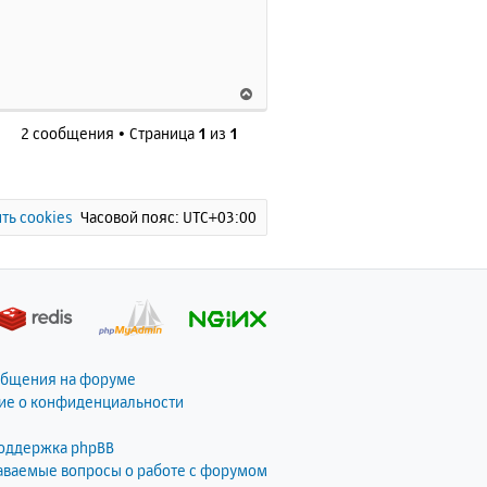
с
я
к
н
В
а
е
ч
2 сообщения • Страница
1
из
1
р
а
 compress
.
zlib
,
 compress
.
bzi
н
л
у
у
tlsv1
.
0
,
 tlsv1
.
1
,
 tlsv1
.
2
,
 t
т
ь
ть cookies
Часовой пояс:
UTC+03:00
string
.
toupper
,
string
.
tolo
с
я
к
e
:
н
а
ч
______________
а
общения на форуме
л
ие о конфиденциальности
у
поддержка phpBB
даваемые вопросы о работе с форумом