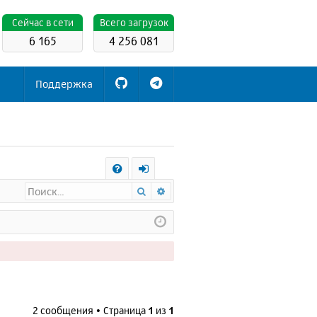
Cейчас в сети
Всего загрузок
6 165
4 256 081
Поддержка
С
Поиск
Расширенный поиск
FA
х
Q
о
д
2 сообщения • Страница
1
из
1