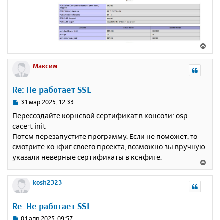
В
е
р
Максим
н
у
Re: Не работает SSL
т
ь
С
31 мар 2025, 12:33
с
о
Пересоздайте корневой сертификат в консоли: osp
о
я
cacert init
б
к
Потом перезапустите программу. Если не поможет, то
щ
н
е
смотрите конфиг своего проекта, возможно вы вручную
а
н
указали неверные сертификаты в конфиге.
ч
В
и
а
е
е
л
р
kosh2323
у
н
у
Re: Не работает SSL
т
ь
С
01 апр 2025, 09:57