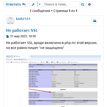
Поиск
Расшире
Ответить
3 сообщения • Страница
1
из
1
kosh2323
Не работает SSL
С
31 мар 2025, 10:50
о
Не работает SSL, вроде включено в php.ini этой версии,
о
но все равно пишет "не защищено"
б
щ
е
н
и
е