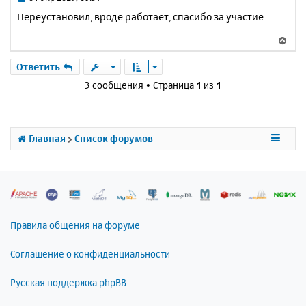
с
о
Переустановил, вроде работает, спасибо за участие.
о
я
б
к
В
щ
н
е
е
а
р
Ответить
н
ч
н
и
3 сообщения • Страница
1
из
1
а
у
е
л
т
у
ь
с
Главная
Список форумов
я
к
н
а
ч
а
л
Правила общения на форуме
у
Соглашение о конфиденциальности
Русская поддержка phpBB