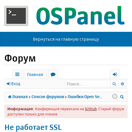
Вернуться на главную страницу
Форум
Главная
Поиск
Ра
с
о
х
Вход
ы
р
о
П
Главная
Список форумов
Ошибки Open Server
л
у
д
о
Информация:
Конференция переехала на
GitHub
. Старый форум
к
м
и
доступен только для чтения.
и
ы
с
Не работает SSL
к