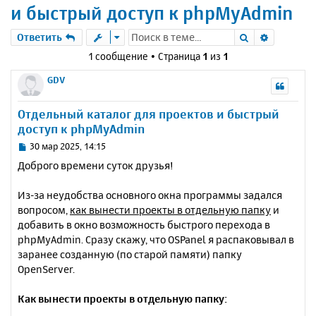
и быстрый доступ к phpMyAdmin
Поиск
Расшире
Ответить
1 сообщение • Страница
1
из
1
GDV
Отдельный каталог для проектов и быстрый
доступ к phpMyAdmin
С
30 мар 2025, 14:15
о
Доброго времени суток друзья!
о
б
Из-за неудобства основного окна программы задался
щ
е
вопросом,
как вынести проекты в отдельную папку
и
н
добавить в окно возможность быстрого перехода в
и
phpMyAdmin. Сразу скажу, что OSPanel я распаковывал в
е
заранее созданную (по старой памяти) папку
OpenServer.
Как вынести проекты в отдельную папку: