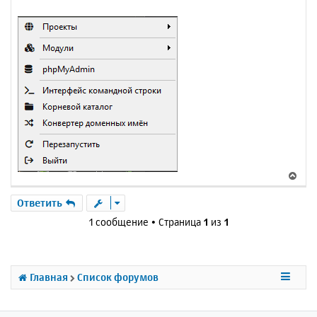
В
е
р
Ответить
н
1 сообщение • Страница
1
из
1
у
т
ь
с
Главная
Список форумов
я
к
н