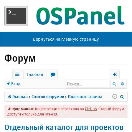
Вернуться на главную страницу
Форум
Главная
Поиск
Ра
с
о
х
Вход
ы
р
о
П
Главная
Список форумов
Полезные советы
л
у
д
о
Информация:
Конференция переехала на
GitHub
. Старый форум
к
м
и
доступен только для чтения.
и
ы
с
Отдельный каталог для проектов
к