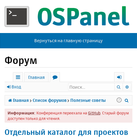
Вернуться на главную страницу
Форум
Главная
Поиск
Ра
с
о
х
Вход
ы
р
о
П
Главная
Список форумов
Полезные советы
л
у
д
о
Информация:
Конференция переехала на
GitHub
. Старый форум
к
м
и
доступен только для чтения.
и
ы
с
Отдельный каталог для проектов
к