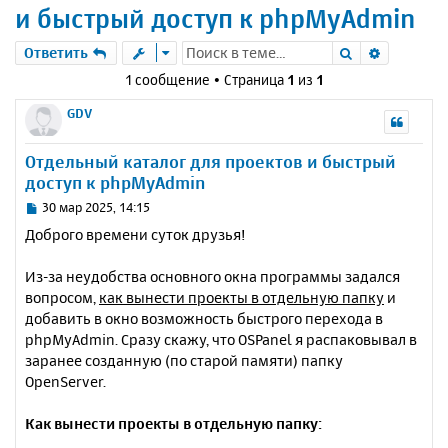
и быстрый доступ к phpMyAdmin
Поиск
Расшире
Ответить
1 сообщение • Страница
1
из
1
GDV
Отдельный каталог для проектов и быстрый
доступ к phpMyAdmin
С
30 мар 2025, 14:15
о
Доброго времени суток друзья!
о
б
Из-за неудобства основного окна программы задался
щ
е
вопросом,
как вынести проекты в отдельную папку
и
н
добавить в окно возможность быстрого перехода в
и
phpMyAdmin. Сразу скажу, что OSPanel я распаковывал в
е
заранее созданную (по старой памяти) папку
OpenServer.
Как вынести проекты в отдельную папку: