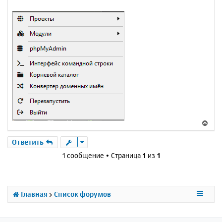
В
е
р
Ответить
н
1 сообщение • Страница
1
из
1
у
т
ь
с
Главная
Список форумов
я
к
н