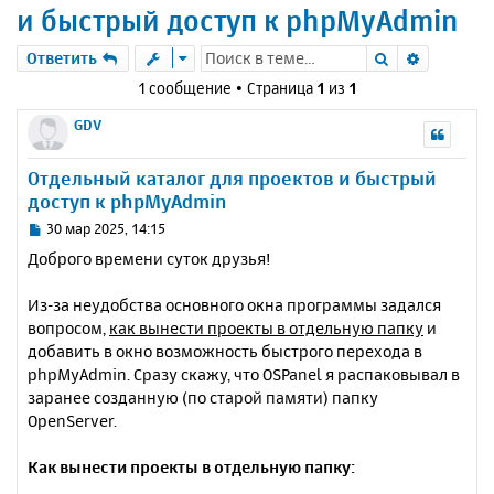
и быстрый доступ к phpMyAdmin
Поиск
Расшире
Ответить
1 сообщение • Страница
1
из
1
GDV
Отдельный каталог для проектов и быстрый
доступ к phpMyAdmin
С
30 мар 2025, 14:15
о
Доброго времени суток друзья!
о
б
Из-за неудобства основного окна программы задался
щ
е
вопросом,
как вынести проекты в отдельную папку
и
н
добавить в окно возможность быстрого перехода в
и
phpMyAdmin. Сразу скажу, что OSPanel я распаковывал в
е
заранее созданную (по старой памяти) папку
OpenServer.
Как вынести проекты в отдельную папку: