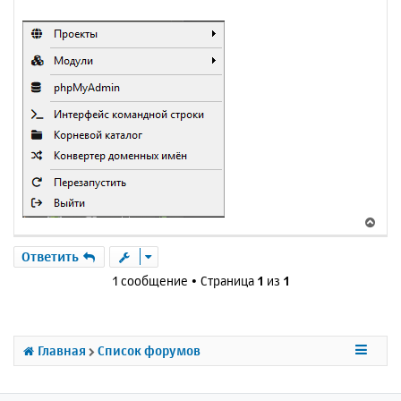
В
е
р
Ответить
н
1 сообщение • Страница
1
из
1
у
т
ь
с
Главная
Список форумов
я
к
н