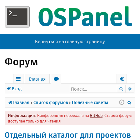
Вернуться на главную страницу
Форум
Главная
Поиск
Ра
с
о
х
Вход
ы
р
о
П
Главная
Список форумов
Полезные советы
л
у
д
о
Информация:
Конференция переехала на
GitHub
. Старый форум
к
м
и
доступен только для чтения.
и
ы
с
Отдельный каталог для проектов
к