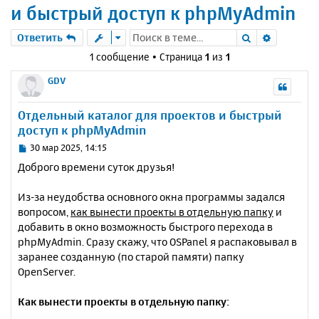
и быстрый доступ к phpMyAdmin
Поиск
Расшире
Ответить
1 сообщение • Страница
1
из
1
GDV
Отдельный каталог для проектов и быстрый
доступ к phpMyAdmin
С
30 мар 2025, 14:15
о
Доброго времени суток друзья!
о
б
Из-за неудобства основного окна программы задался
щ
е
вопросом,
как вынести проекты в отдельную папку
и
н
добавить в окно возможность быстрого перехода в
и
phpMyAdmin. Сразу скажу, что OSPanel я распаковывал в
е
заранее созданную (по старой памяти) папку
OpenServer.
Как вынести проекты в отдельную папку: