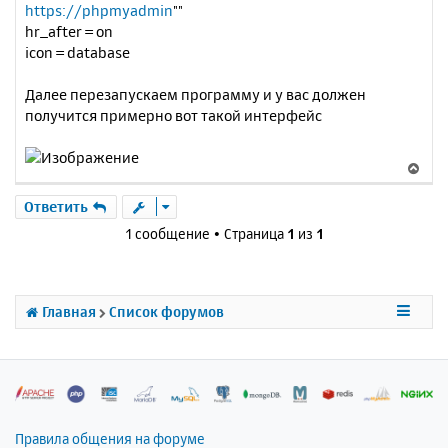
https://phpmyadmin
""
hr_after = on
icon = database
Далее перезапускаем программу и у вас должен
получится примерно вот такой интерфейс
В
е
р
Ответить
н
1 сообщение • Страница
1
из
1
у
т
ь
с
Главная
Список форумов
я
к
н
а
ч
а
л
Правила общения на форуме