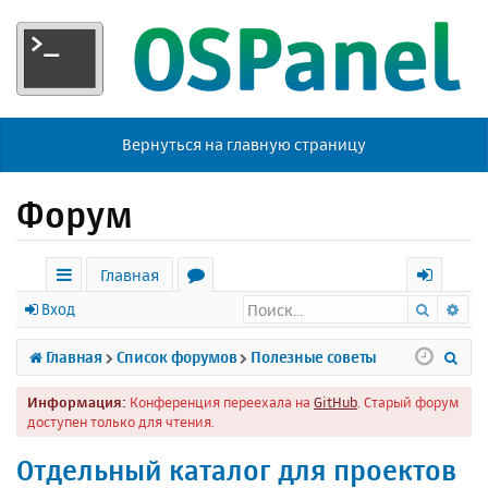
Вернуться на главную страницу
Форум
Главная
Поиск
Ра
с
о
х
Вход
ы
р
о
П
Главная
Список форумов
Полезные советы
л
у
д
о
Информация:
Конференция переехала на
GitHub
. Старый форум
к
м
и
доступен только для чтения.
и
ы
с
Отдельный каталог для проектов
к