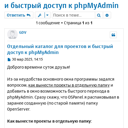
и быстрый доступ к phpMyAdmin
Поиск
Расшире
Ответить
1 сообщение • Страница
1
из
1
GDV
Отдельный каталог для проектов и быстрый
доступ к phpMyAdmin
С
30 мар 2025, 14:15
о
Доброго времени суток друзья!
о
б
Из-за неудобства основного окна программы задался
щ
е
вопросом,
как вынести проекты в отдельную папку
и
н
добавить в окно возможность быстрого перехода в
и
phpMyAdmin. Сразу скажу, что OSPanel я распаковывал в
е
заранее созданную (по старой памяти) папку
OpenServer.
Как вынести проекты в отдельную папку: