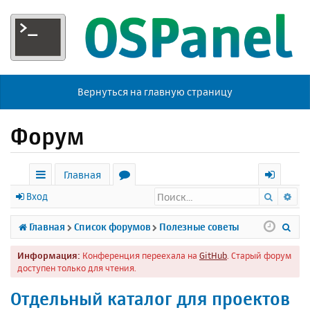
Вернуться на главную страницу
Форум
Главная
Поиск
Ра
с
о
х
Вход
ы
р
о
П
Главная
Список форумов
Полезные советы
л
у
д
о
Информация:
Конференция переехала на
GitHub
. Старый форум
к
м
и
доступен только для чтения.
и
ы
с
Отдельный каталог для проектов
к