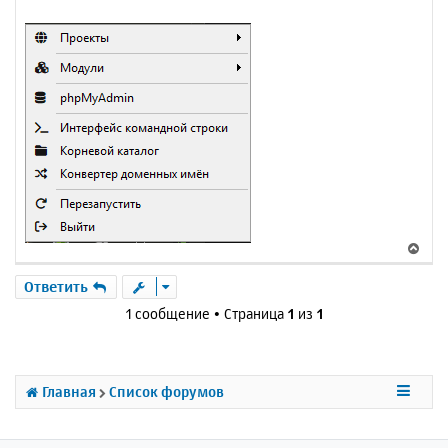
В
е
р
Ответить
н
1 сообщение • Страница
1
из
1
у
т
ь
с
Главная
Список форумов
я
к
н