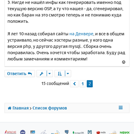
3. Нигде не нашёл инфы как генерировать именно под
текущую версию OSP, а ту что нашел - да, сгенерировал,
но как баран на это смотрю теперь и не понимаю куда
положить.
Я лет 10 назад собирал сайты
на Денвере
, и все в общем
устраивало, но сейчас хостеры разные, у кого одна
версия php, у другого другая mysql.. Сборка очень
понравилась. Очень хочется чтобы заработала. Буду рад
любым замечаниям и комментариям!
В
е
р
Ответить
н
15 сообщений
1
2
Пред.
у
т
ь
с
я
Главная
Список форумов
к
н
а
ч