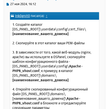
ь
С
27 ноя 2024, 16:12
с
о
о
я
Ink0gnit0
писал(а):
↑
б
к
щ
н
1. Создайте каталог
е
а
[OS_PANEL_ROOT]\userdata\config\cert_files\
н
ч
[наименование_вашего_домена]
и
а
е
л
2. Скопируйте в этот каталог ваши PEM-файлы
у
3. В зависимости от того, какой веб-модуль (nginx,
apache) вы используете в OSPanel, скопируйте
шаблон конфигурационного файла -
[OS_PANEL_ROOT]\userdata\config\
Apache-
PHP8_vhost.conf
, к примеру, в каталог
[OS_PANEL_ROOT]\domains\
[наименование_вашего_домена]
4. Откройте скопированный конфигурационный
файл [OS_PANEL_ROOT]\domains\
[наименование_вашего_домена]\
Apache-
PHP8_vhost.conf
в блокноте и отредактируйте
следующие параметры: