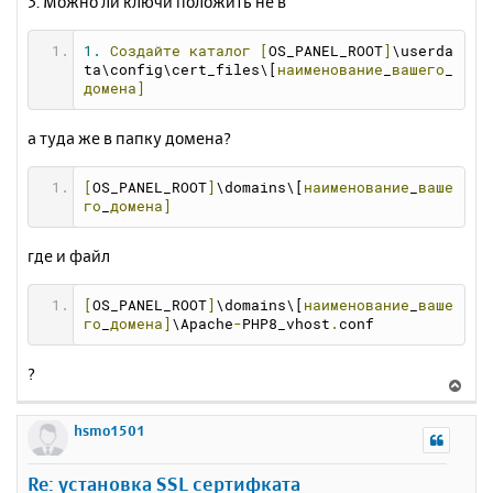
3. Можно ли ключи положить не в
1.
Создайте
каталог
[
OS_PANEL_ROOT
]
\userda
ta\config\cert_files\[
наименование
_
вашего
_
домена]
а туда же в папку домена?
[
OS_PANEL_ROOT
]
\domains\[
наименование
_
ваше
го
_
домена]
где и файл
[
OS_PANEL_ROOT
]
\domains\[
наименование
_
ваше
го
_
домена]
\Apache
-
PHP8_vhost
.
conf
?
В
е
р
hsmo1501
н
у
Re: установка SSL сертифката
т