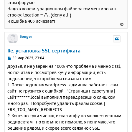
этом форуме.
б
к
Надо в конфигурационном файле закомментировать
щ
н
е
строку: location ~ /\. {deny all;}
а
н
и ошибка 403 исчезает!
ч
В
и
а
е
е
л
р
Songer
у
н
у
Re: установка SSL сертифката
т
ь
С
22 мар 2025, 23:04
с
о
Друзья, я не уверен на 100% что проблема именно с ssl,
о
я
но почитав и посмотрев кучу информации, есть
б
к
подозрение, что проблема связана с ним.
щ
н
е
1. После поднятия wordpress - админка работает - сам
а
н
сайт не грузится с ошибкой - "Страница недоступна |
ч
и
а
Сайт ******.local выполнил переадресацию слишком
е
л
много раз. | Попробуйте удалить файлы cookie. |
у
ERR_TOO_MANY_REDIRECTS
2. Конечно куки чистил, искал инфу по множественным
редиректам - но оно мне не помогло, я понимаю, что
решение рядом, и скорее всего связано с SSL.