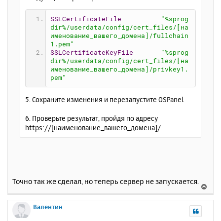
SSLCertificateFile
"%sprog
dir%/userdata/config/cert_files/[на
именование_вашего_домена]/fullchain
1.pem"
SSLCertificateKeyFile
"%sprog
dir%/userdata/config/cert_files/[на
именование_вашего_домена]/privkey1.
pem"
5. Сохраните изменения и перезапустите OSPanel
6. Проверьте результат, пройдя по адресу
https://[наименование_вашего_домена]/
Точно так же сделал, но теперь сервер не запускается.
В
е
р
Валентин
н