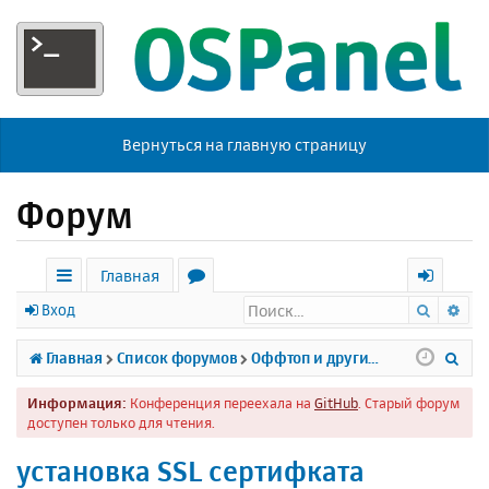
Вернуться на главную страницу
Форум
Главная
Поиск
Ра
с
о
х
Вход
ы
р
о
П
Главная
Список форумов
Оффтоп и другие темы
л
у
д
о
Информация:
Конференция переехала на
GitHub
. Старый форум
к
м
и
доступен только для чтения.
и
ы
с
установка SSL сертифката
к