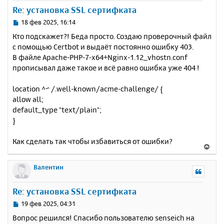
у
Re: установка SSL сертифката
т
ь
С
18 фев 2025, 16:14
с
о
Кто подскажет?! Беда просто. Создаю проверочный файл
о
я
с помощью Certbot и выдаёт постоянно ошибку 403.
б
к
В файле Apache-PHP-7-x64+Nginx-1.12_vhostn.conf
щ
н
е
прописывал даже такое и всё равно ошибка уже 404 !
а
н
ч
и
а
location ^~ /.well-known/acme-challenge/ {
е
л
allow all;
у
default_type "text/plain";
}
Как сделать так чтобы избавиться от ошибки?
В
е
р
Валентин
н
у
Re: установка SSL сертифката
т
ь
С
19 фев 2025, 04:31
с
о
Вопрос решился! Спасибо пользователю senseich на
о
я