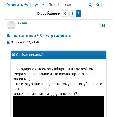
Поиск
Расшире
Ответить
15 сообщений
1
2
Пред.
Akson
Re: установка SSL сертифката
С
07 июн 2023, 21:48
о
о
OpUser
писал(а):
↑
б
щ
е
Благодаря уважаемому Ink0gnit0 и AnyDesk мы
н
вчера мне настроили и это вполне просто, если
и
знаешь....)
е
Я по итогу записал видео, потому что в ютубе ничего
нет
может посмотрите, а вдруг поможет?