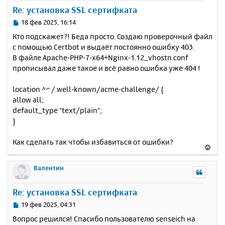
у
Re: установка SSL сертифката
т
ь
С
18 фев 2025, 16:14
с
о
Кто подскажет?! Беда просто. Создаю проверочный файл
о
я
с помощью Certbot и выдаёт постоянно ошибку 403.
б
к
В файле Apache-PHP-7-x64+Nginx-1.12_vhostn.conf
щ
н
е
прописывал даже такое и всё равно ошибка уже 404 !
а
н
ч
и
а
location ^~ /.well-known/acme-challenge/ {
е
л
allow all;
у
default_type "text/plain";
}
Как сделать так чтобы избавиться от ошибки?
В
е
р
Валентин
н
у
Re: установка SSL сертифката
т
ь
С
19 фев 2025, 04:31
с
о
Вопрос решился! Спасибо пользователю senseich на
о
я