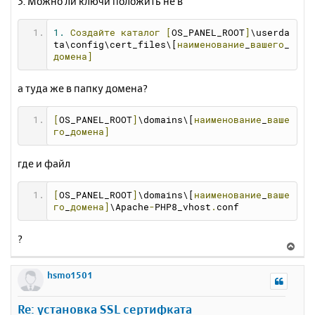
3. Можно ли ключи положить не в
1.
Создайте
каталог
[
OS_PANEL_ROOT
]
\userda
ta\config\cert_files\[
наименование
_
вашего
_
домена]
а туда же в папку домена?
[
OS_PANEL_ROOT
]
\domains\[
наименование
_
ваше
го
_
домена]
где и файл
[
OS_PANEL_ROOT
]
\domains\[
наименование
_
ваше
го
_
домена]
\Apache
-
PHP8_vhost
.
conf
?
В
е
р
hsmo1501
н
у
Re: установка SSL сертифката
т