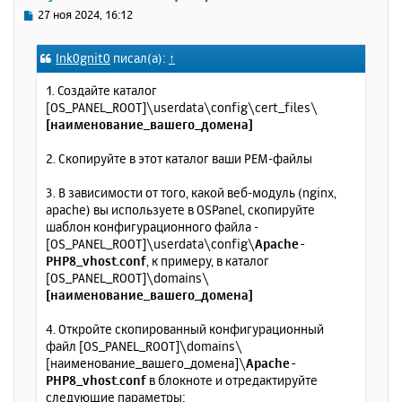
ь
С
27 ноя 2024, 16:12
с
о
о
я
Ink0gnit0
писал(а):
↑
б
к
щ
н
1. Создайте каталог
е
а
[OS_PANEL_ROOT]\userdata\config\cert_files\
н
ч
[наименование_вашего_домена]
и
а
е
л
2. Скопируйте в этот каталог ваши PEM-файлы
у
3. В зависимости от того, какой веб-модуль (nginx,
apache) вы используете в OSPanel, скопируйте
шаблон конфигурационного файла -
[OS_PANEL_ROOT]\userdata\config\
Apache-
PHP8_vhost.conf
, к примеру, в каталог
[OS_PANEL_ROOT]\domains\
[наименование_вашего_домена]
4. Откройте скопированный конфигурационный
файл [OS_PANEL_ROOT]\domains\
[наименование_вашего_домена]\
Apache-
PHP8_vhost.conf
в блокноте и отредактируйте
следующие параметры: