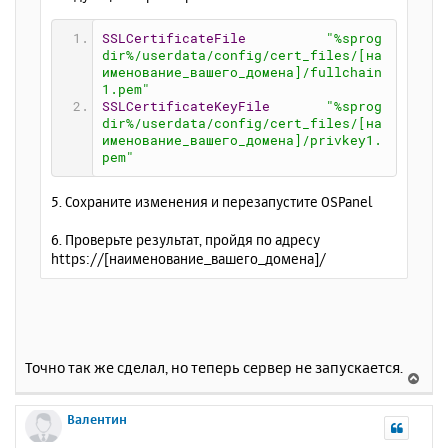
SSLCertificateFile
"%sprog
dir%/userdata/config/cert_files/[на
именование_вашего_домена]/fullchain
1.pem"
SSLCertificateKeyFile
"%sprog
dir%/userdata/config/cert_files/[на
именование_вашего_домена]/privkey1.
pem"
5. Сохраните изменения и перезапустите OSPanel
6. Проверьте результат, пройдя по адресу
https://[наименование_вашего_домена]/
Точно так же сделал, но теперь сервер не запускается.
В
е
р
Валентин
н