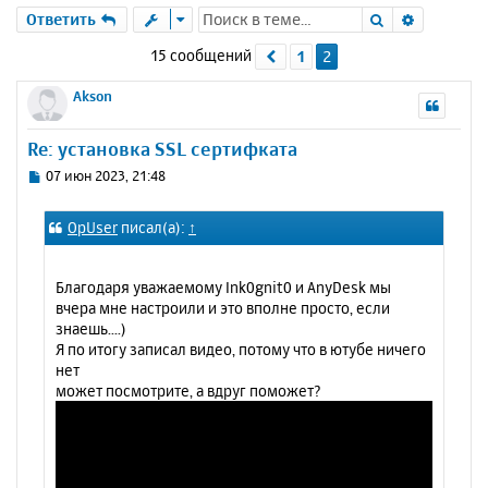
Поиск
Расшире
Ответить
15 сообщений
1
2
Пред.
Akson
Re: установка SSL сертифката
С
07 июн 2023, 21:48
о
о
OpUser
писал(а):
↑
б
щ
е
Благодаря уважаемому Ink0gnit0 и AnyDesk мы
н
вчера мне настроили и это вполне просто, если
и
знаешь....)
е
Я по итогу записал видео, потому что в ютубе ничего
нет
может посмотрите, а вдруг поможет?