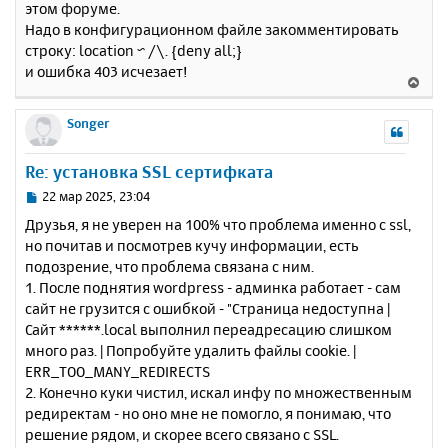
этом форуме.
б
к
Надо в конфигурационном файле закомментировать
щ
н
е
строку: location ~ /\. {deny all;}
а
н
и ошибка 403 исчезает!
ч
В
и
а
е
е
л
р
Songer
у
н
у
Re: установка SSL сертифката
т
ь
С
22 мар 2025, 23:04
с
о
Друзья, я не уверен на 100% что проблема именно с ssl,
о
я
но почитав и посмотрев кучу информации, есть
б
к
подозрение, что проблема связана с ним.
щ
н
е
1. После поднятия wordpress - админка работает - сам
а
н
сайт не грузится с ошибкой - "Страница недоступна |
ч
и
а
Сайт ******.local выполнил переадресацию слишком
е
л
много раз. | Попробуйте удалить файлы cookie. |
у
ERR_TOO_MANY_REDIRECTS
2. Конечно куки чистил, искал инфу по множественным
редиректам - но оно мне не помогло, я понимаю, что
решение рядом, и скорее всего связано с SSL.