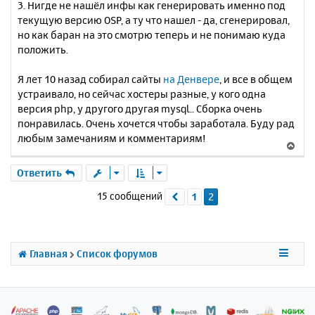
3. Нигде не нашёл инфы как генерировать именно под
текущую версию OSP, а ту что нашел - да, сгенерировал,
но как баран на это смотрю теперь и не понимаю куда
положить.
Я лет 10 назад собирал сайты
на Денвере
, и все в общем
устраивало, но сейчас хостеры разные, у кого одна
версия php, у другого другая mysql.. Сборка очень
понравилась. Очень хочется чтобы заработала. Буду рад
любым замечаниям и комментариям!
В
е
р
Ответить
н
15 сообщений
1
2
Пред.
у
т
ь
с
я
Главная
Список форумов
к
н
а
ч