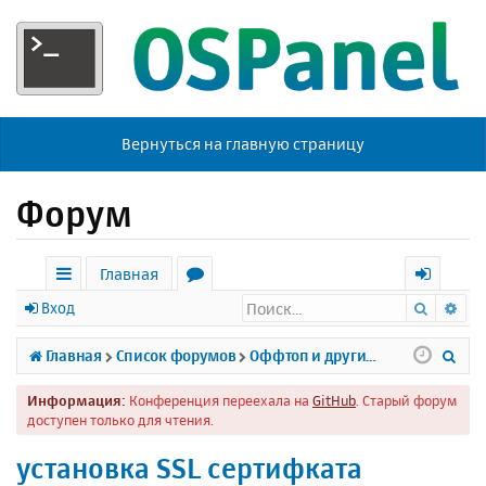
Вернуться на главную страницу
Форум
Главная
Поиск
Ра
с
о
х
Вход
ы
р
о
П
Главная
Список форумов
Оффтоп и другие темы
л
у
д
о
Информация:
Конференция переехала на
GitHub
. Старый форум
к
м
и
доступен только для чтения.
и
ы
с
установка SSL сертифката
к