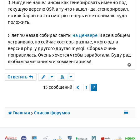
3. Нигде не нашёл инфы как генерировать именно под
текущую версию OSP, а ту что нашел - да, сгенерировал,
но как баран на это смотрю теперь и не понимаю куда
положить.
Я лет 10 назад собирал сайты
на Денвере
, и все в общем
устраивало, но сейчас хостеры разные, у кого одна
версия php, у другого другая mysql.. Сборка очень
понравилась. Очень хочется чтобы заработала. Буду рад
любым замечаниям и комментариям!
В
е
р
Ответить
н
15 сообщений
1
2
Пред.
у
т
ь
с
я
Главная
Список форумов
к
н
а
ч