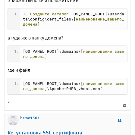
3. Можно ли ключи положить не в
1.
Создайте
каталог
[
OS_PANEL_ROOT
]
\userda
ta\config\cert_files\[
наименование
_
вашего
_
домена]
а туда же в папку домена?
[
OS_PANEL_ROOT
]
\domains\[
наименование
_
ваше
го
_
домена]
где и файл
[
OS_PANEL_ROOT
]
\domains\[
наименование
_
ваше
го
_
домена]
\Apache
-
PHP8_vhost
.
conf
?
В
е
р
hsmo1501
н
у
Re: установка SSL сертифката
т