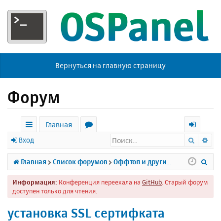
Вернуться на главную страницу
Форум
Главная
Поиск
Ра
с
о
х
Вход
ы
р
о
П
Главная
Список форумов
Оффтоп и другие темы
л
у
д
о
Информация:
Конференция переехала на
GitHub
. Старый форум
к
м
и
доступен только для чтения.
и
ы
с
установка SSL сертифката
к