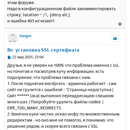
этом форуме.
б
к
Надо в конфигурационном файле закомментировать
щ
н
е
строку: location ~ /\. {deny all;}
а
н
и ошибка 403 исчезает!
ч
В
и
а
е
е
л
р
Songer
у
н
у
Re: установка SSL сертифката
т
ь
С
22 мар 2025, 23:04
с
о
Друзья, я не уверен на 100% что проблема именно с ssl,
о
я
но почитав и посмотрев кучу информации, есть
б
к
подозрение, что проблема связана с ним.
щ
н
е
1. После поднятия wordpress - админка работает - сам
а
н
сайт не грузится с ошибкой - "Страница недоступна |
ч
и
а
Сайт ******.local выполнил переадресацию слишком
е
л
много раз. | Попробуйте удалить файлы cookie. |
у
ERR_TOO_MANY_REDIRECTS
2. Конечно куки чистил, искал инфу по множественным
редиректам - но оно мне не помогло, я понимаю, что
решение рядом, и скорее всего связано с SSL.