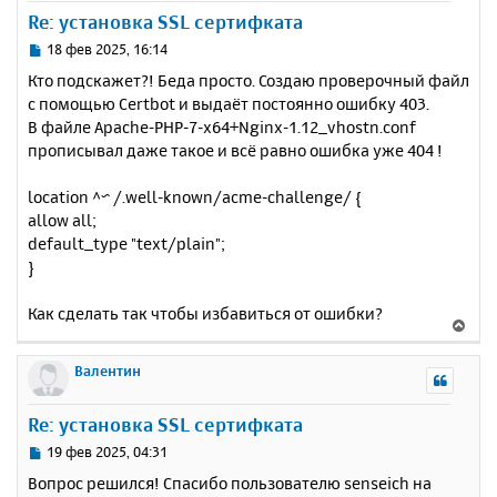
у
Re: установка SSL сертифката
т
ь
С
18 фев 2025, 16:14
с
о
Кто подскажет?! Беда просто. Создаю проверочный файл
о
я
с помощью Certbot и выдаёт постоянно ошибку 403.
б
к
В файле Apache-PHP-7-x64+Nginx-1.12_vhostn.conf
щ
н
е
прописывал даже такое и всё равно ошибка уже 404 !
а
н
ч
и
а
location ^~ /.well-known/acme-challenge/ {
е
л
allow all;
у
default_type "text/plain";
}
Как сделать так чтобы избавиться от ошибки?
В
е
р
Валентин
н
у
Re: установка SSL сертифката
т
ь
С
19 фев 2025, 04:31
с
о
Вопрос решился! Спасибо пользователю senseich на
о
я