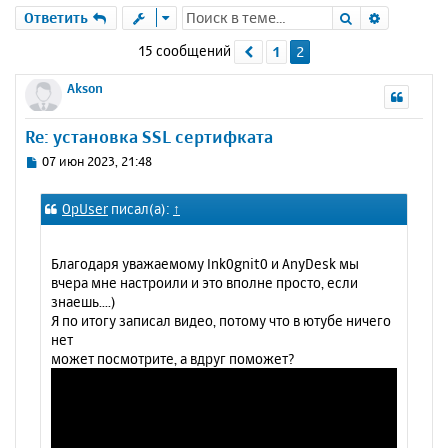
Поиск
Расшире
Ответить
15 сообщений
1
2
Пред.
Akson
Re: установка SSL сертифката
С
07 июн 2023, 21:48
о
о
OpUser
писал(а):
↑
б
щ
е
Благодаря уважаемому Ink0gnit0 и AnyDesk мы
н
вчера мне настроили и это вполне просто, если
и
знаешь....)
е
Я по итогу записал видео, потому что в ютубе ничего
нет
может посмотрите, а вдруг поможет?