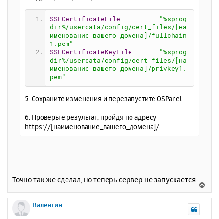
SSLCertificateFile
"%sprog
dir%/userdata/config/cert_files/[на
именование_вашего_домена]/fullchain
1.pem"
SSLCertificateKeyFile
"%sprog
dir%/userdata/config/cert_files/[на
именование_вашего_домена]/privkey1.
pem"
5. Сохраните изменения и перезапустите OSPanel
6. Проверьте результат, пройдя по адресу
https://[наименование_вашего_домена]/
Точно так же сделал, но теперь сервер не запускается.
В
е
р
Валентин
н