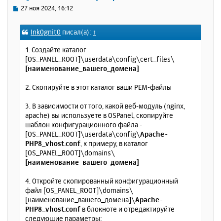
ь
С
27 ноя 2024, 16:12
с
о
о
я
Ink0gnit0
писал(а):
↑
б
к
щ
н
1. Создайте каталог
е
а
[OS_PANEL_ROOT]\userdata\config\cert_files\
н
ч
[наименование_вашего_домена]
и
а
е
л
2. Скопируйте в этот каталог ваши PEM-файлы
у
3. В зависимости от того, какой веб-модуль (nginx,
apache) вы используете в OSPanel, скопируйте
шаблон конфигурационного файла -
[OS_PANEL_ROOT]\userdata\config\
Apache-
PHP8_vhost.conf
, к примеру, в каталог
[OS_PANEL_ROOT]\domains\
[наименование_вашего_домена]
4. Откройте скопированный конфигурационный
файл [OS_PANEL_ROOT]\domains\
[наименование_вашего_домена]\
Apache-
PHP8_vhost.conf
в блокноте и отредактируйте
следующие параметры: