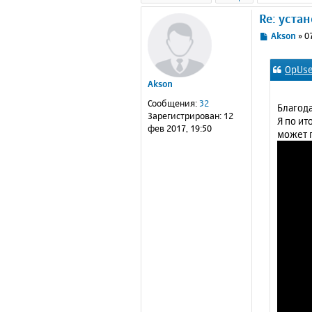
Re: уста
С
Akson
»
0
о
о
OpUse
б
Akson
щ
е
Сообщения:
32
Благода
н
Зарегистрирован:
12
Я по ит
и
фев 2017, 19:50
может 
е