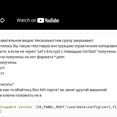
авательное видео. Несколько тем сразу закрывают.
телось бы такую текстовую инструкцию (практичнее копировать 
ите, а если не через "Let's Encrypt с помощью Certbot" получен
ючи получены но нет формата *.pem
получены.
crt
crt
писать?
и как то обойтись без 443 порта? он занят другой машиной
и ключи положить не в
Создайте
каталог
[
OS_PANEL_ROOT
]
\userdata\config\cert_fi
]