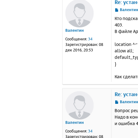
Re: уста
С
Валенти
о
Кто подск
о
403.
б
Валентин
В файле Ap
щ
е
Сообщения:
34
н
location ^
Зарегистрирован:
08
и
дек 2016, 20:53
allow all;
е
default_typ
}
Как сделат
Re: уста
С
Валенти
о
Вопрос реш
о
Надо в кон
б
Валентин
и ошибка 4
щ
е
Сообщения:
34
н
Зарегистрирован:
08