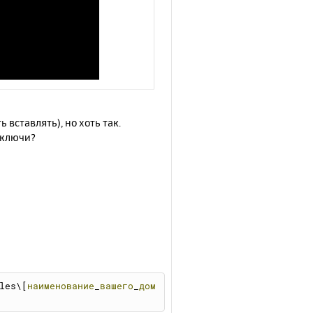
вставлять), но хоть так.
ы ключи?
les\[
наименование
_
вашего
_
дом