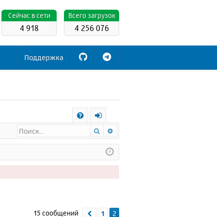
Cейчас в сети
Всего загрузок
4 918
4 256 076
Поддержка
С
Поиск
Расширенный поиск
FA
х
Q
о
д
15 сообщений
1
2
Пред.