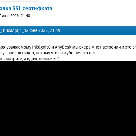
новка SSL сертифката
7 июн 2023, 21:48
r
писал(а):
↑
12 фев 2023, 21:49
ря уважаемому Ink0gnit0 и AnyDesk мы вчера мне настроили и это впо
огу записал видео, потому что в ютубе ничего нет
посмотрите, а вдруг поможет?