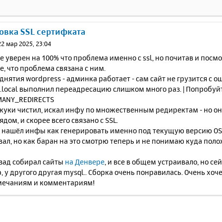
новка SSL сертифката
22 мар 2025, 23:04
не уверен на 100% что проблема именно с ssl, но почитав и пос
, что проблема связана с ним.
однятия wordpress - админка работает - сам сайт не грузится с о
*.local выполнил переадресацию слишком много раз. | Попробуйт
ANY_REDIRECTS
 куки чистил, искал инфу по множественным редиректам - но он
дом, и скорее всего связано с SSL.
е нашёл инфы как генерировать именно под текущую версию OSP, 
ал, но как баран на это смотрю теперь и не понимаю куда поло
азад собирал сайты
на Денвере
, и все в общем устраивало, но се
, у другого другая mysql.. Сборка очень понравилась. Очень хоч
ечаниям и комментариям!