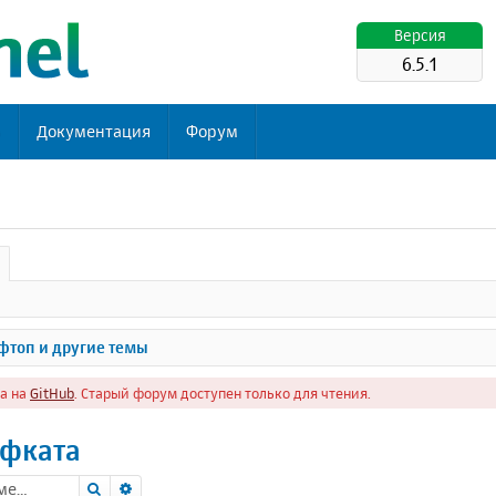
Версия
6.5.1
ь
Документация
Форум
топ и другие темы
а на
GitHub
. Старый форум доступен только для чтения.
ифката
Поиск
Расширенный поиск