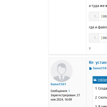
а туда же 
[
OS
где и файл
[
OS
?
Re: уста
С
hsmo150
о
о
Ink0g
б
hsmo1501
щ
1. Созд
е
Сообщения:
1
н
Зарегистрирован:
27
2. Скоп
и
ноя 2024, 16:09
е
3. В за