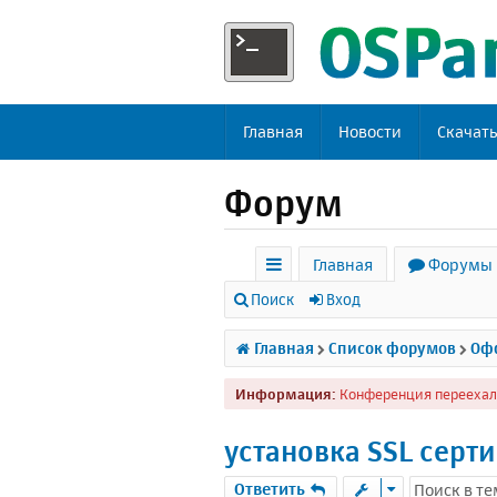
Главная
Новости
Скачат
Форум
Главная
Форумы
с
Поиск
Вход
ы
Главная
Список форумов
Офф
л
Информация:
Конференция переехал
к
и
установка SSL серт
Ответить