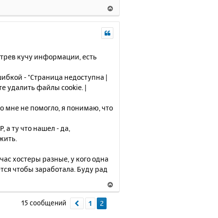
В
а
е
ч
р
а
н
л
у
у
т
мотрев кучу информации, есть
ь
с
шибкой - "Страница недоступна |
я
е удалить файлы cookie. |
к
н
о мне не помогло, я понимаю, что
а
ч
а ту что нашел - да,
а
л
жить.
у
йчас хостеры разные, у кого одна
ется чтобы заработала. Буду рад
В
е
р
15 сообщений
1
2
Пред.
н