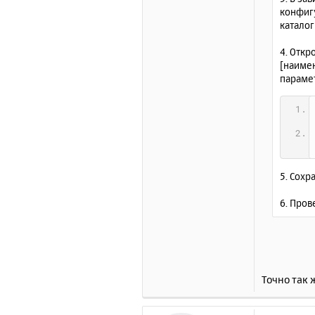
конфиг
катало
4. Отк
[наиме
параме
5. Сохр
6. Пров
Точно так 