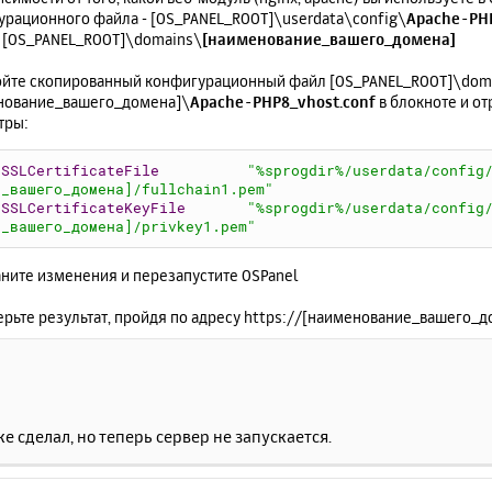
урационного файла - [OS_PANEL_ROOT]\userdata\config\
Apache-PHP
г [OS_PANEL_ROOT]\domains\
[наименование_вашего_домена]
ройте скопированный конфигурационный файл [OS_PANEL_ROOT]\dom
нование_вашего_домена]\
Apache-PHP8_vhost.conf
в блокноте и о
тры:
SSLCertificateFile
"%sprogdir%/userdata/config
_вашего_домена]/fullchain1.pem"
SSLCertificateKeyFile
"%sprogdir%/userdata/config
_вашего_домена]/privkey1.pem"
аните изменения и перезапустите OSPanel
ерьте результат, пройдя по адресу https://[наименование_вашего_д
же сделал, но теперь сервер не запускается.