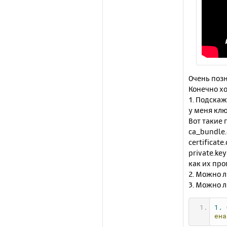
Очень позн
Конечно хо
1. Подскаж
у меня кл
Вот такие 
ca_bundle.
certificate.
private.key
как их про
2. Можно л
3. Можно л
1.
ена