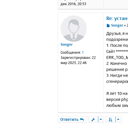
и
дек 2016, 20:53
е
Re: уста
С
Songer
»
о
Друзья, я 
о
подозрение
б
Songer
1. После п
щ
е
Сайт *****
Сообщения:
1
н
ERR_TOO_M
Зарегистрирован:
22
и
мар 2025, 22:46
2. Конечно
е
решение ря
3. Нигде н
сгенериров
Я лет 10 н
версия php
любым зам
Ответить