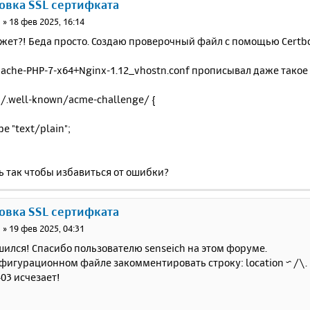
новка SSL сертифката
н
»
18 фев 2025, 16:14
ажет?! Беда просто. Создаю проверочный файл с помощью Certb
ache-PHP-7-x64+Nginx-1.12_vhostn.conf прописывал даже такое 
~ /.well-known/acme-challenge/ {
e "text/plain";
ь так чтобы избавиться от ошибки?
новка SSL сертифката
н
»
19 фев 2025, 04:31
ился! Спасибо пользователю senseich на этом форуме.
фигурационном файле закомментировать строку: location ~ /\. {
03 исчезает!