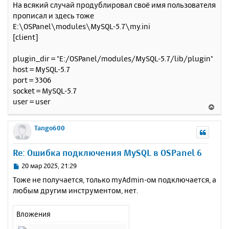
На всякий случай продублировал своё имя пользователя
о
я
прописал и здесь тоже
б
к
E:\OSPanel\modules\MySQL-5.7\my.ini
щ
н
е
[client]
а
н
ч
и
а
plugin_dir = "E:/OSPanel/modules/MySQL-5.7/lib/plugin"
е
л
host = MySQL-5.7
у
port = 3306
socket = MySQL-5.7
user = user
В
е
р
Tango600
н
у
Re: Ошибка подключения MySQL в OSPanel 6
т
ь
С
20 мар 2025, 21:29
с
о
Тоже не получается, только myAdmin-ом подключается, а
о
я
любым другим инструментом, нет.
б
к
щ
н
е
а
Вложения
н
ч