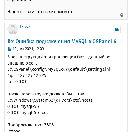
Надеюсь вам это тоже поможет!
В
е
р
lp85d
н
у
Re: Ошибка подключения MySQL в OSPanel 6
т
ь
С
12 дек 2024, 12:09
с
о
А вот инструкция для трансляции базы данный во
о
я
внешнюю сеть
б
к
E:\OSPanel\config\MySQL-5.7\default\settings.ini
щ
н
е
#ip = 127.127.126.25
а
н
ip = 0.0.0.0
ч
и
а
е
л
После перезагрузки должно быть так
у
C:\Windows\System32\drivers\etc\hosts
0.0.0.0 mysql-5.7
0.0.0.0 mysql-5.7.local
Пробросили порт 3306
Готово!