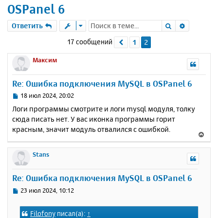
OSPanel 6
Поиск
Расшире
Ответить
17 сообщений
1
2
Пред.
Максим
Re: Ошибка подключения MySQL в OSPanel 6
С
18 июл 2024, 20:02
о
Логи программы смотрите и логи mysql модуля, толку
о
сюда писать нет. У вас иконка программы горит
б
красным, значит модуль отвалился с ошибкой.
щ
В
е
е
н
р
Stans
и
н
е
у
Re: Ошибка подключения MySQL в OSPanel 6
т
ь
С
23 июл 2024, 10:12
с
о
о
я
Filofony
писал(а):
↑
б
к