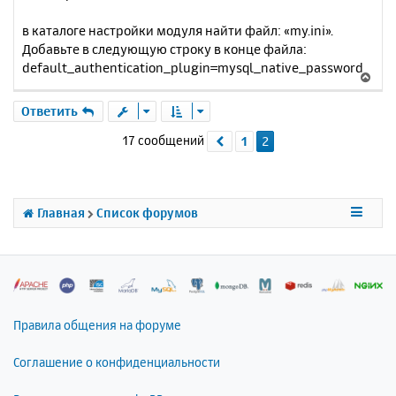
я
б
к
в каталоге настройки модуля найти файл: «my.ini».
щ
н
е
Добавьте в следующую строку в конце файла:
а
н
default_authentication_plugin=mysql_native_password
ч
В
и
а
е
е
л
р
Ответить
у
н
17 сообщений
1
2
Пред.
у
т
ь
с
я
Главная
Список форумов
к
н
а
ч
а
л
Правила общения на форуме
у
Соглашение о конфиденциальности