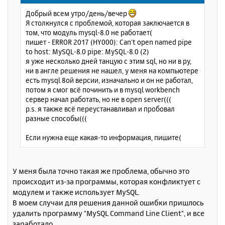
щ
н
Добрый всем утро/день/вечер
е
а
Я столкнулся с проблемой, которая заключается в
н
ч
том, что модуль mysql-8.0 не работает(
и
а
пишет - ERROR 2017 (HY000): Can't open named pipe
е
л
to host: MySQL-8.0 pipe: MySQL-8.0 (2)
у
я уже несколько дней танцую с этим sql, но ни в ру,
ни в англе решения не нашел, у меня на компьютере
есть mysql 8ой версии, изначально и он не работал,
потом я смог всё починить и в mysql workbench
сервер начал работать, но не в open server(((
p.s. я также всё переустанавливал и пробовал
разные способы(((
Если нужна еще какая-то информация, пишите(
У меня была точно такая же проблема, обычно это
происходит из-за программы, которая конфликтует с
модулем и также использует MySQL.
В моем случаи для решения данной ошибки пришлось
удалить программу "MySQL Command Line Client", и все
заработало.