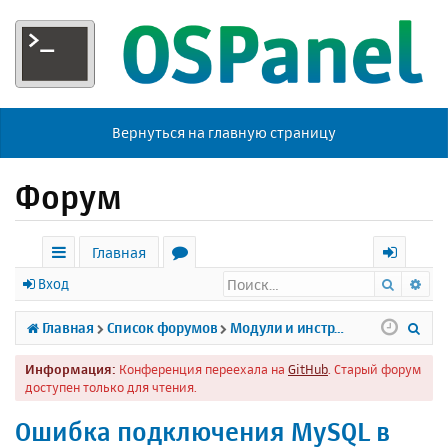
Вернуться на главную страницу
Форум
Главная
Поиск
Ра
с
о
х
Вход
ы
р
о
П
Главная
Список форумов
Модули и инструменты
л
у
д
о
Информация:
Конференция переехала на
GitHub
. Старый форум
к
м
и
доступен только для чтения.
и
ы
с
Ошибка подключения MySQL в
к