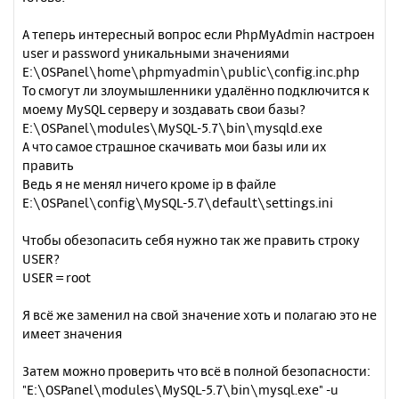
А теперь интересный вопрос если PhpMyAdmin настроен
user и password уникальными значениями
E:\OSPanel\home\phpmyadmin\public\config.inc.php
То смогут ли злоумышленники удалённо подключится к
моему MySQL серверу и зоздавать свои базы?
E:\OSPanel\modules\MySQL-5.7\bin\mysqld.exe
А что самое страшное скачивать мои базы или их
править
Ведь я не менял ничего кроме ip в файле
E:\OSPanel\config\MySQL-5.7\default\settings.ini
Чтобы обезопасить себя нужно так же править строку
USER?
USER = root
Я всё же заменил на свой значение хоть и полагаю это не
имеет значения
Затем можно проверить что всё в полной безопасности:
"E:\OSPanel\modules\MySQL-5.7\bin\mysql.exe" -u