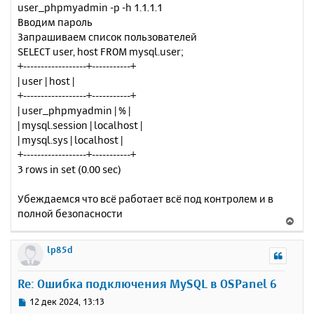
user_phpmyadmin -p -h 1.1.1.1
Вводим пароль
Запрашиваем список пользователей
SELECT user, host FROM mysql.user;
+------------------+-----------+
| user | host |
+------------------+-----------+
| user_phpmyadmin | % |
| mysql.session | localhost |
| mysql.sys | localhost |
+------------------+-----------+
3 rows in set (0.00 sec)
Убеждаемся что всё работает всё под контролем и в
полной безопасности
В
е
р
lp85d
н
у
Re: Ошибка подключения MySQL в OSPanel 6
т
ь
С
12 дек 2024, 13:13
с
о