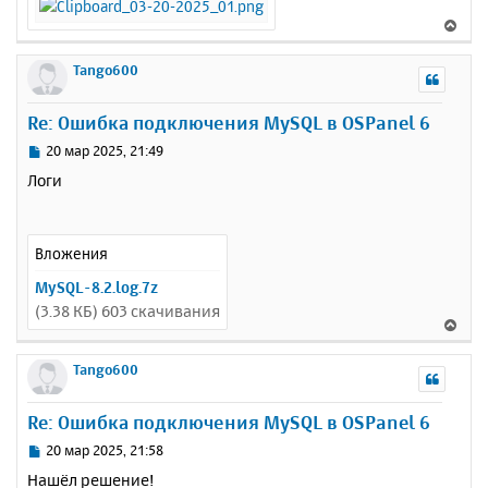
и
а
е
В
л
е
у
р
Tango600
н
у
Re: Ошибка подключения MySQL в OSPanel 6
т
ь
С
20 мар 2025, 21:49
с
о
Логи
о
я
б
к
щ
н
е
а
Вложения
н
ч
и
MySQL-8.2.log.7z
а
е
(3.38 КБ) 603 скачивания
л
В
у
е
р
Tango600
н
у
Re: Ошибка подключения MySQL в OSPanel 6
т
ь
С
20 мар 2025, 21:58
с
о
Нашёл решение!
о