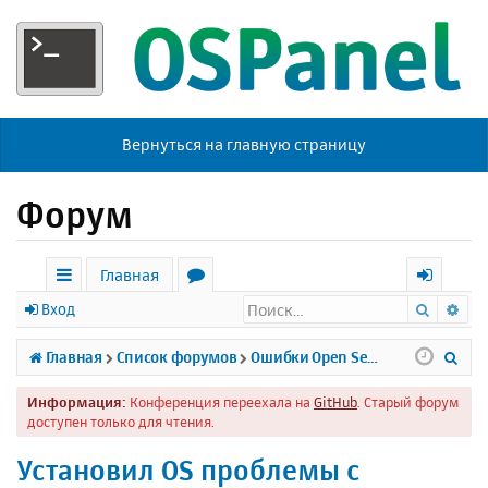
Вернуться на главную страницу
Форум
Главная
Поиск
Ра
с
о
х
Вход
ы
р
о
П
Главная
Список форумов
Ошибки Open Server
л
у
д
о
Информация:
Конференция переехала на
GitHub
. Старый форум
к
м
и
доступен только для чтения.
и
ы
с
Установил OS проблемы с
к