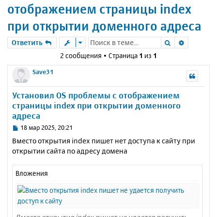
отображением страницы index
при открытии доменного адреса
Поиск
Расшире
Ответить
2 сообщения • Страница
1
из
1
Save31
Установил OS проблемы с отображением
страницы index при открытии доменного
адреса
С
18 мар 2025, 20:21
о
Вместо открытия index пишет нет доступа к сайту при
о
открытии сайта по адресу домена
б
щ
е
Вложения
н
и
е