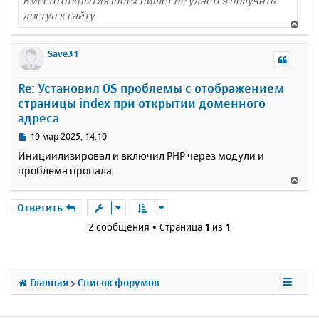
Вместо открытия index пишет не удается получить
доступ к сайту
В
е
р
Save31
н
у
Re: Установил OS проблемы с отображением
т
страницы index при открытии доменного
ь
адреса
с
я
С
19 мар 2025, 14:10
к
о
Инициилизировал и включил PHP через модули и
н
о
проблема пропала.
а
б
В
ч
щ
е
а
е
р
Ответить
н
л
н
и
у
2 сообщения • Страница
1
из
1
у
е
т
ь
с
Главная
Список форумов
я
к
н