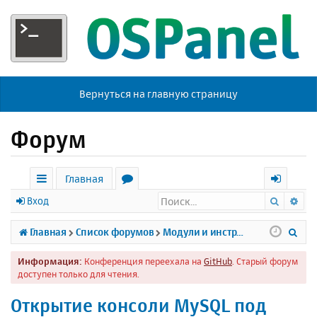
Вернуться на главную страницу
Форум
Главная
Поиск
Ра
с
о
х
Вход
ы
р
о
П
Главная
Список форумов
Модули и инструменты
л
у
д
о
Информация:
Конференция переехала на
GitHub
. Старый форум
к
м
и
доступен только для чтения.
и
ы
с
Открытие консоли MySQL под
к