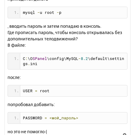
mysql 
-
u root 
-
p
, вводить пароль и затем попадаю в консоль.
Где прописать пароль, чтобы консоль открывалась без
дополнительных телодвижений?
В файле:
C
:
\O
SPanel
\config\MySQL
-
8.2
\default\settin
gs
.
ini
после:
USER 
=
 root
попробовал добавить:
PASSWORD 
=
<мой
_
пароль>
но это не помогло (
В