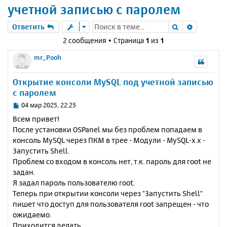
учетной записью с паролем
Поиск
Расшире
Ответить
2 сообщения • Страница
1
из
1
mr_Pooh
Открытие консоли MySQL под учетной записью
с паролем
С
04 мар 2025, 22:25
о
Всем привет!
о
После установки OSPanel мы без проблем попадаем в
б
консоль MySQL через ПКМ в трее - Модули - MySQL-x.x -
щ
е
Запустить Shell.
н
Проблем со входом в консоль нет, т.к. пароль для root не
и
задан.
е
Я задал пароль пользователю root.
Теперь при открытии консоли через "Запустить Shell"
пишет что доступ для пользователя root запрещен - что
ожидаемо.
Приходится делать