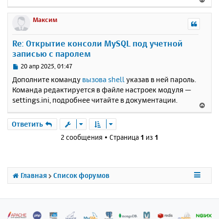
е
р
Максим
н
у
Re: Открытие консоли MySQL под учетной
т
записью с паролем
ь
с
С
20 апр 2025, 01:47
я
о
Дополните команду
вызова shell
указав в ней пароль.
к
о
Команда редактируется в файле настроек модуля —
н
б
settings.ini, подробнее читайте в документации.
щ
а
В
е
ч
е
н
а
р
Ответить
и
л
н
е
2 сообщения • Страница
1
из
1
у
у
т
ь
с
Главная
Список форумов
я
к
н
а
ч