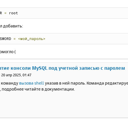
R 
=
 root
л добавить:
SWORD 
=
<мой
_
пароль>
омогло (
ытие консоли MySQL под учетной записью с паролем
»
20 апр 2025, 01:47
 команду
вызова shell
указав в ней пароль. Команда редактиру
ni, подробнее читайте в документации.