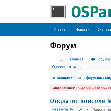
Главная
Новости
Скачат
Форум
Главная
Форумы
с
Поиск
Вход
ы
Главная
Список форумов
Мод
л
Информация:
Конференция переехал
к
и
Открытие консоли M
Ответить