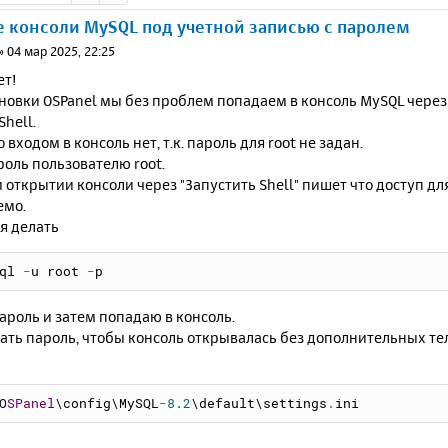
 консоли MySQL под учетной записью с паролем
»
04 мар 2025, 22:25
ет!
новки OSPanel мы без проблем попадаем в консоль MySQL через П
Shell.
 входом в консоль нет, т.к. пароль для root не задан.
роль пользователю root.
 открытии консоли через "Запустить Shell" пишет что доступ дл
емо.
я делать
ql 
-
u root 
-
p
пароль и затем попадаю в консоль.
сать пароль, чтобы консоль открывалась без дополнительных т
O
SPanel
\config\MySQL
-
8.2
\default\settings
.
ini