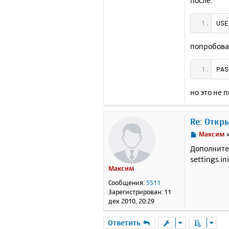
после:
USE
попробова
PAS
но это не п
Re: Откр
С
Максим
о
Дополните
о
settings.i
б
Максим
щ
е
Сообщения:
5511
н
Зарегистрирован:
11
и
дек 2010, 20:29
е
Ответить