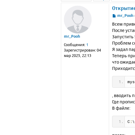
Открытие
С
mr_Pooh
о
Всем прив
о
После уста
б
Запустить 
mr_Pooh
щ
е
Проблем со
Сообщения:
1
н
Я задал па
Зарегистрирован:
04
и
Теперь при
мар 2025, 22:13
е
что ожида
Приходитс
mys
, вводить 
Где пропи
В файле:
C
:
\