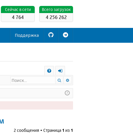
Cейчас в сети
Всего загрузок
4 764
4 256 262
Поддержка
С
Поиск
Расширенный поиск
FA
х
Q
о
д
ем
2 сообщения • Страница
1
из
1