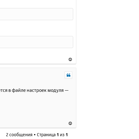
В
е
р
н
у
т
ется в файле настроек модуля —
ь
с
я
к
н
В
а
е
ч
2 сообщения • Страница
1
из
1
р
а