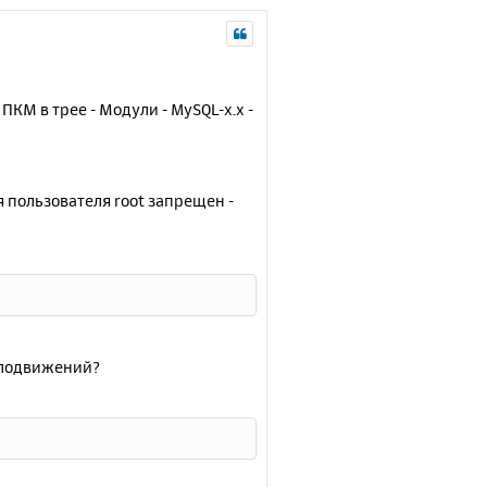
КМ в трее - Модули - MySQL-x.x -
я пользователя root запрещен -
елодвижений?