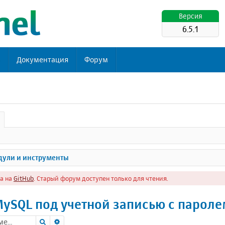
Версия
6.5.1
ь
Документация
Форум
ули и инструменты
а на
GitHub
. Старый форум доступен только для чтения.
ySQL под учетной записью с парол
Поиск
Расширенный поиск