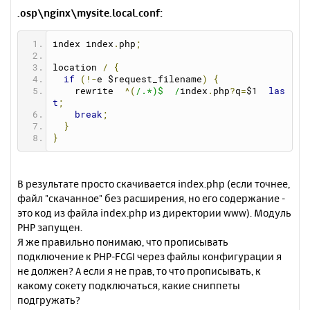
.osp\nginx\mysite.local.conf:
index index
.
php
;
location 
/
{
if
(!-
e $request_filename
)
{
    rewrite  
^(
/.*)$  /
index
.
php
?
q
=
$1  
las
t
;
break
;
}
}
В результате просто скачивается index.php (если точнее,
файл "скачанное" без расширения, но его содержание -
это код из файла index.php из директории www). Модуль
PHP запущен.
Я же правильно понимаю, что прописывать
подключение к PHP-FCGI через файлы конфигурации я
не должен? А если я не прав, то что прописывать, к
какому сокету подключаться, какие сниппеты
подгружать?