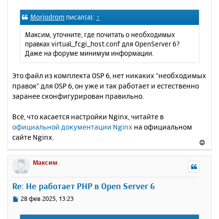
с
о
о
я
Morjodrom
писал(а):
↑
б
к
щ
н
Максим, уточните, где почитать о необходимых
е
а
правках virtual_fcgi_host.conf для OpenServer 6?
н
ч
Даже на форуме минимум информации.
и
а
е
л
Это файл из комплекта OSP 6, нет никаких "необходимых
у
правок" для OSP 6, он уже и так работает и естественно
заранее сконфигурирован правильно.
Всё, что касается настройки Nginx, читайте в
официальной документации Nginx
на официальном
сайте Nginx.
В
е
р
Максим
н
у
Re: Не работает PHP в Open Server 6
т
ь
С
28 фев 2025, 13:23
с
о
о
я