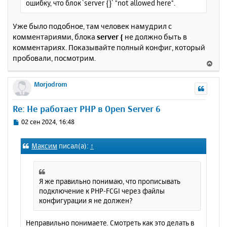
ошибку, что блок `server {}` "not allowed here".
Уже было подобное, там человек намудрил с
комментариями, блока
server {
не должно быть в
комментариях. Показывайте полный конфиг, который
пробовали, посмотрим.
В
е
р
Morjodrom
н
у
Re: Не работает PHP в Open Server 6
т
ь
С
02 сен 2024, 16:48
с
о
о
я
Максим
писал(а):
↑
б
к
щ
н
е
а
н
ч
Я же правильно понимаю, что прописывать
и
а
подключение к PHP-FCGI через файлы
е
л
конфигурации я не должен?
у
Неправильно понимаете. Смотреть как это делать в