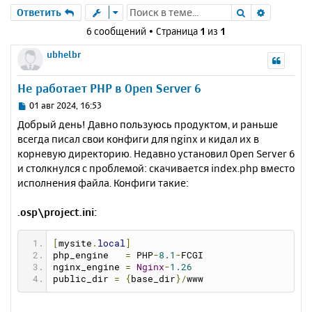
Поиск
Расшире
Ответить
6 сообщений • Страница
1
из
1
ubhelbr
Не работает PHP в Open Server 6
С
01 авг 2024, 16:53
о
Добрый день! Давно пользуюсь продуктом, и раньше
о
всегда писал свои конфиги для nginx и кидал их в
б
корневую директорию. Недавно установил Open Server 6
щ
е
и столкнулся с проблемой: скачивается index.php вместо
н
исполнения файла. Конфиги такие:
и
е
.osp\project.ini:
[
mysite
.
local
]
php_engine   
=
 PHP
-
8.1
-
FCGI
nginx_engine 
=
Nginx
-
1.26
public_dir 
=
{
base_dir
}/
www