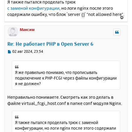
Я также пытался проделать трюк
с заменой конфигурации
, но логи nginx после этого
содержали ошибку, что блок `server {}` "not allowed here".
В
е
р
Максим
н
у
Re: Не работает PHP в Open Server 6
т
ь
С
02 авг 2024, 23:54
с
о
о
я
б
к
щ
Я же правильно понимаю, что прописывать
н
е
подключение к PHP-FCGI через файлы конфигурации
а
н
я не должен?
ч
и
а
е
л
Неправильно понимаете. Смотреть как это делать в
у
файле virtual_fcgi_host.conf в папке conf модуля Nginx.
Я также пытался проделать трюк с заменой
конфигурации, но логи nginx после этого содержали