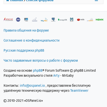
я
к
н
а
ч
а
л
Правила общения на форуме
у
Соглашение о конфиденциальности
Русская поддержка phpBB
Часто задаваемые вопросы о работе с форумом
Создано на основе
phpBB
® Forum Software © phpBB Limited
Разработчик визуального стиля
Arty
- MrGaby
Контакты:
info@ospanel.io
, предоставляем бесплатную
удалённую техническую поддержку через
TeamViewer
©
2010-2021 «OSPanel.io»