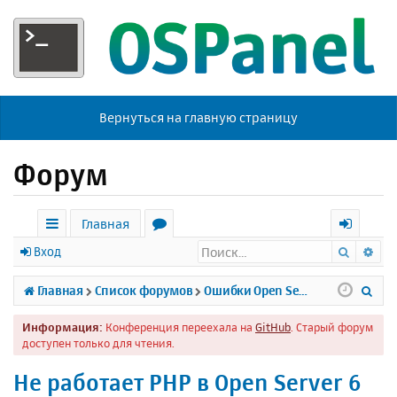
Вернуться на главную страницу
Форум
Главная
Поиск
Ра
с
о
х
Вход
ы
р
о
П
Главная
Список форумов
Ошибки Open Server
л
у
д
о
Информация:
Конференция переехала на
GitHub
. Старый форум
к
м
и
доступен только для чтения.
и
ы
с
Не работает PHP в Open Server 6
к