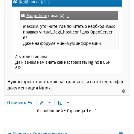
No48
писал(а):
↑
б
к
щ
н
е
а
Morjodrom
писал(а):
↑
н
ч
и
Максим, уточните, где почитать о необходимых
а
е
правках virtual_fcgi_host.conf для OpenServer
л
6?
у
Даже на форуме минимум информации.
А в ответ тишина...
Да и зачем нам знать как настраивать Nginx в OSP
6!?...
Нужно просто знать как настраивать, и на это есть офф.
документация Nginx.
В
е
р
Ответить
н
6 сообщений • Страница
1
из
1
у
т
ь
с
Главная
Список форумов