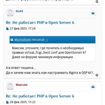
В
е
р
No48
н
у
Re: Не работает PHP в Open Server 6
т
ь
С
27 фев 2025, 17:24
с
о
о
я
Morjodrom
писал(а):
↑
б
к
щ
н
Максим, уточните, где почитать о необходимых
е
а
правках virtual_fcgi_host.conf для OpenServer 6?
н
ч
Даже на форуме минимум информации.
и
а
е
л
А в ответ тишина...
у
Да и зачем нам знать как настраивать Nginx в OSP 6!?...
В
е
р
Максим
н
у
Re: Не работает PHP в Open Server 6
т
ь
С
28 фев 2025, 13:22