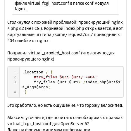
файле virtual_fcgi_host.conf в папке conf модуля
Nginx.
Столкнулся с похожей проблемой: проксирующий nginx
+ php8.2 (не FCGI). Корневой index.php открывается, а вот
виртуальные uri типа /some/request/uri/ приводили к
404 ошибке от nginx.
Поправил virtual_proxied_host.conf (что логично для
проксирующего nginx)
 location 
/
{
#try_files $uri $uri/ =404;
     try_files $uri $uri
/
/
index
.
php$uri$i
s_args$args
;
}
Это сработало, но есть ощущение, что горожу велосипед.
Максим, уточните, где почитать о необходимых правках
virtual_fcgi_host.conf для OpenServer 6?
Даже на форуме минимум информации.