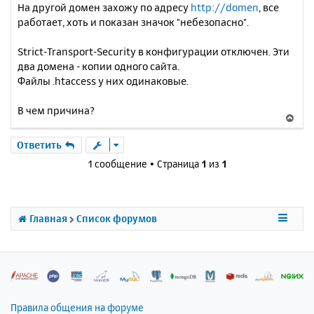
На другой домен захожу по адресу
http://domen
, все
работает, хоть и показан значок "небезопасно".
Strict-Transport-Security в конфигурации отключен. Эти
два домена - копии одного сайта.
Файлы .htaccess у них одинаковые.
В чем причина?
В
е
р
Ответить
н
1 сообщение • Страница
1
из
1
у
т
ь
с
Главная
Список форумов
я
к
н
а
ч
а
л
Правила общения на форуме