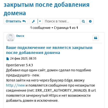
закрытым после добавления
домена
Поиск
Расшире
Ответить
1 сообщение • Страница
1
из
1
Омск
Ваше подключение не является закрытым
после добавления домена
С
24 фев 2025, 08:35
о
OpenServer 5.4.3
о
Добавил еще один сайт, домен сделал по подобию
б
предыдущего - new.
щ
е
Хотел зайти на него через браузер Edge, ввожу
н
http://new
и появляется сообщение про незакрытое
и
соединение (net::ERR_CERT_AUTHORITY_INVALID). В url
е
появляется зачеркнутый Https и нет возможности
добавить домен в исключение.