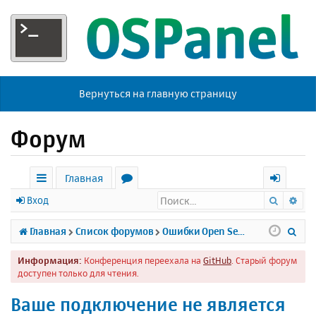
Вернуться на главную страницу
Форум
Главная
Поиск
Ра
с
о
х
Вход
ы
р
о
П
Главная
Список форумов
Ошибки Open Server
л
у
д
о
Информация:
Конференция переехала на
GitHub
. Старый форум
к
м
и
доступен только для чтения.
и
ы
с
Ваше подключение не является
к