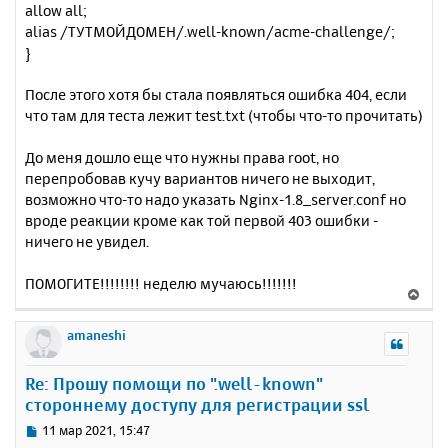
allow all;
alias /ТУТМОЙДОМЕН/.well-known/acme-challenge/;
}
После этого хотя бы стала появляться ошибка 404, если
что там для теста лежит test.txt (чтобы что-то прочитать)
До меня дошло еще что нужны права root, но
перепробовав кучу вариантов ничего не выходит,
возможно что-то надо указать Nginx-1.8_server.conf но
вроде реакции кроме как той первой 403 ошибки -
ничего не увидел.
ПОМОГИТЕ!!!!!!!! неделю мучаюсь!!!!!!!
В
е
р
amaneshi
н
у
Re: Прошу помощи по ".well-known"
т
стороннему доступу для регистрации ssl
ь
с
С
11 мар 2021, 15:47
я
о