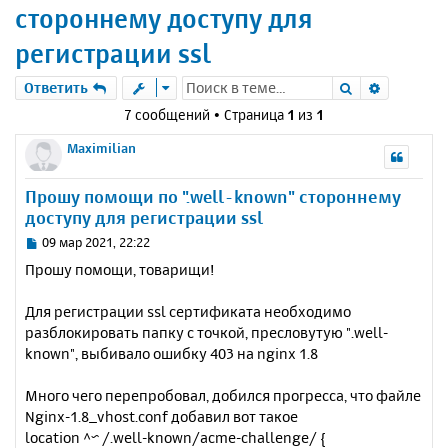
стороннему доступу для
регистрации ssl
Поиск
Расшире
Ответить
7 сообщений • Страница
1
из
1
Maximilian
Прошу помощи по ".well-known" стороннему
доступу для регистрации ssl
С
09 мар 2021, 22:22
о
Прошу помощи, товарищи!
о
б
Для регистрации ssl сертификата необходимо
щ
е
разблокировать папку с точкой, пресловутую ".well-
н
known", выбивало ошибку 403 на nginx 1.8
и
е
Много чего перепробовал, добился прогресса, что файле
Nginx-1.8_vhost.conf добавил вот такое
location ^~ /.well-known/acme-challenge/ {