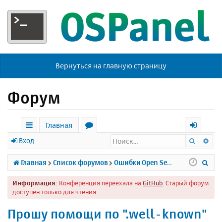
Вернуться на главную страницу
Форум
Главная
Поиск
Ра
с
о
х
Вход
ы
р
о
П
Главная
Список форумов
Ошибки Open Server
л
у
д
о
Информация:
Конференция переехала на
GitHub
. Старый форум
к
м
и
доступен только для чтения.
и
ы
с
Прошу помощи по ".well-known"
к