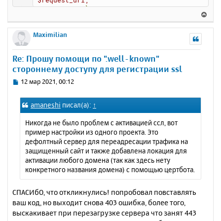
$request_uri;
}
В
}
е
р
Maximilian
н
у
Re: Прошу помощи по ".well-known"
т
стороннему доступу для регистрации ssl
ь
с
С
12 мар 2021, 00:12
я
о
к
о
amaneshi
писал(а):
↑
н
б
щ
а
Никогда не было проблем с активацией ссл, вот
е
ч
пример настройки из одного проекта. Это
н
а
дефолтный сервер для переадресации трафика на
и
л
защищенный сайт и также добавлена локация для
е
у
активации любого домена (так как здесь нету
конкретного названия домена) с помощью цертбота.
СПАСИбО, что откликнулись! попробовал повставлять
ваш код, но выходит снова 403 ошибка, более того,
выскакивает при перезагрузке сервера что занят 443