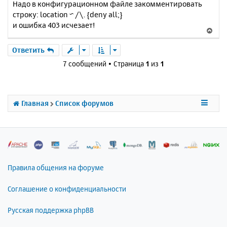
Надо в конфигурационном файле закомментировать
щ
а
е
строку: location ~ /\. {deny all;}
ч
н
а
и ошибка 403 исчезает!
В
и
л
е
е
у
р
Ответить
н
7 сообщений • Страница
1
из
1
у
т
ь
с
Главная
Список форумов
я
к
н
а
ч
а
л
Правила общения на форуме
у
Соглашение о конфиденциальности
Русская поддержка phpBB