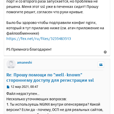
порт и со второго раза запускается, но проблема не
решена. Меня этот ssl уже в печенках сидит! Прошу
помогите решит, согласен что руки кривые.
Было бы здорово чтобы подправили конфиг nginx,
который я тут прилагаю ниже (см. атач приложение на
файлообменнике)
https://fex.net/ru/files/3235483513
PS Премного благодарен!
В
е
р
amaneshi
н
у
Re: Прошу помощи по ".well-known"
т
стороннему доступу для регистрации ssl
ь
с
С
12 мар 2021, 00:47
я
о
Файл недоступен...
к
о
Несколько уточняющих вопросов:
н
б
1. Ты используешь NGINX внутри опенсервера? Какой
щ
а
е
версии? Если да - почему, ОСП не для реальных сайтов,
ч
н