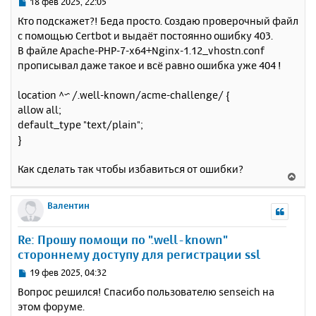
С
18 фев 2025, 22:05
я
о
Кто подскажет?! Беда просто. Создаю проверочный файл
к
о
с помощью Certbot и выдаёт постоянно ошибку 403.
н
б
В файле Apache-PHP-7-x64+Nginx-1.12_vhostn.conf
щ
а
е
прописывал даже такое и всё равно ошибка уже 404 !
ч
н
а
и
л
location ^~ /.well-known/acme-challenge/ {
е
у
allow all;
default_type "text/plain";
}
Как сделать так чтобы избавиться от ошибки?
В
е
р
Валентин
н
у
Re: Прошу помощи по ".well-known"
т
стороннему доступу для регистрации ssl
ь
с
С
19 фев 2025, 04:32
я
о
Вопрос решился! Спасибо пользователю senseich на
к
о
этом форуме.
н
б