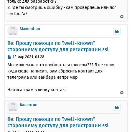
а
только для разработки?
и
л
2. Где ты смотришь ошибку - сам проверяешь или лог
е
у
certbot'а?
В
е
р
Maximilian
н
у
Re: Прошу помощи по ".well-known"
т
стороннему доступу для регистрации ssl
ь
с
С
12 мар 2021, 01:28
я
о
Мы можем как-то пообщаться голосом??? Я не сплю,
к
о
куда сюда написать вам сбросить контакт для
н
б
телеграма или вайбера например
щ
а
е
ч
н
а
Написал вам в личку контакт
В
и
л
е
е
у
р
Валентин
н
у
Re: Прошу помощи по ".well-known"
т
стороннему доступу для регистрации ssl
ь
с