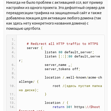
Никогда не было проблем с активацией ссл, вот пример
к
о
настройки из одного проекта. Это дефолтный сервер для
н
б
переадресации трафика на защищенный сайт и также
щ
а
е
добавлена локация для активации любого домена (так
ч
н
а
как здесь нету конкретного названия домена) с
и
л
помощью цертбота.
е
у
# Redirect all HTTP traffic to HTTPS
    server 
{
	     listen 
80
 default_server
;
	     listen 
[::]:
80
 default_serve
r
;
	     server_name _
;
             server_tokens off
;
             location 
/.
well
-
known
/
acme
-
ch
allenge
/
{
                 root 
/(здесь
пустая
папка
на
диске);
}
	     location 
/
{
return
301
 https
:
//$host