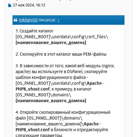
ь
С
27 ноя 2024, 16:12
с
о
о
я
Ink0gnit0
писал(а):
↑
б
к
щ
н
1. Создайте каталог
е
а
[OS_PANEL_ROOT]\userdata\config\cert_files\
н
ч
[наименование_вашего_домена]
и
а
е
л
2. Скопируйте в этот каталог ваши PEM-файлы
у
3. В зависимости от того, какой веб-модуль (nginx,
apache) вы используете в OSPanel, скопируйте
шаблон конфигурационного файла -
[OS_PANEL_ROOT]\userdata\config\
Apache-
PHP8_vhost.conf
, к примеру, в каталог
[OS_PANEL_ROOT]\domains\
[наименование_вашего_домена]
4. Откройте скопированный конфигурационный
файл [OS_PANEL_ROOT]\domains\
[наименование_вашего_домена]\
Apache-
PHP8_vhost.conf
в блокноте и отредактируйте
следующие параметры: