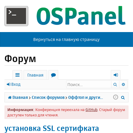
Вернуться на главную страницу
Форум
Главная
Поиск
Ра
с
о
х
Вход
ы
р
о
П
Главная
Список форумов
Оффтоп и другие темы
л
у
д
о
Информация:
Конференция переехала на
GitHub
. Старый форум
к
м
и
доступен только для чтения.
и
ы
с
установка SSL сертифката
к