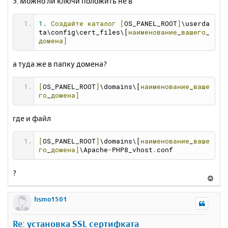
3. Можно ли ключи положить не в
1.
Создайте
каталог
[
OS_PANEL_ROOT
]
\userda
ta\config\cert_files\[
наименование
_
вашего
_
домена]
а туда же в папку домена?
[
OS_PANEL_ROOT
]
\domains\[
наименование
_
ваше
го
_
домена]
где и файл
[
OS_PANEL_ROOT
]
\domains\[
наименование
_
ваше
го
_
домена]
\Apache
-
PHP8_vhost
.
conf
?
В
е
р
hsmo1501
н
у
Re: установка SSL сертифката
т