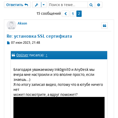
Поиск
Расшире
Ответить
15 сообщений
1
2
Пред.
Akson
Re: установка SSL сертифката
С
07 июн 2023, 21:48
о
о
OpUser
писал(а):
↑
б
щ
е
Благодаря уважаемому Ink0gnit0 и AnyDesk мы
н
вчера мне настроили и это вполне просто, если
и
знаешь....)
е
Я по итогу записал видео, потому что в ютубе ничего
нет
может посмотрите, а вдруг поможет?