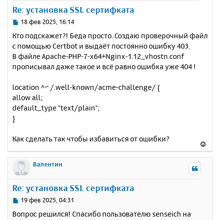
у
Re: установка SSL сертифката
т
ь
С
18 фев 2025, 16:14
с
о
Кто подскажет?! Беда просто. Создаю проверочный файл
о
я
с помощью Certbot и выдаёт постоянно ошибку 403.
б
к
В файле Apache-PHP-7-x64+Nginx-1.12_vhostn.conf
щ
н
е
прописывал даже такое и всё равно ошибка уже 404 !
а
н
ч
и
а
location ^~ /.well-known/acme-challenge/ {
е
л
allow all;
у
default_type "text/plain";
}
Как сделать так чтобы избавиться от ошибки?
В
е
р
Валентин
н
у
Re: установка SSL сертифката
т
ь
С
19 фев 2025, 04:31
с
о
Вопрос решился! Спасибо пользователю senseich на
о
я