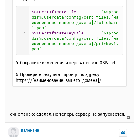
SSLCertificateFile
"%sprog
dir%/userdata/config/cert_files/[на
именование_вашего_домена]/fullchain
1.pem"
SSLCertificateKeyFile
"%sprog
dir%/userdata/config/cert_files/[на
именование_вашего_домена]/privkey1.
pem"
5. Сохраните изменения и перезапустите OSPanel
6. Проверьте результат, пройдя по адресу
https://[наименование_вашего_домена]/
Точно так же сделал, но теперь сервер не запускается.
В
е
р
Валентин
н