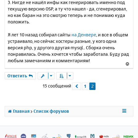
3. Нигде не нашёл инфы как генерировать именно под
текущую версию OSP, а ту что нашел - да, сгенерировал,
но как баран на это смотрю теперь и не понимаю куда
положить.
Я лет 10 назад собирал сайты
на Денвере
, и все в общем
устраивало, но сейчас хостеры разные, у кого одна
версия php, у другого другая mysql.. Сборка очень
понравилась. Очень хочется чтобы заработала. Буду рад
любым замечаниям и комментариям!
В
е
р
Ответить
н
15 сообщений
1
2
Пред.
у
т
ь
с
я
Главная
Список форумов
к
н
а
ч