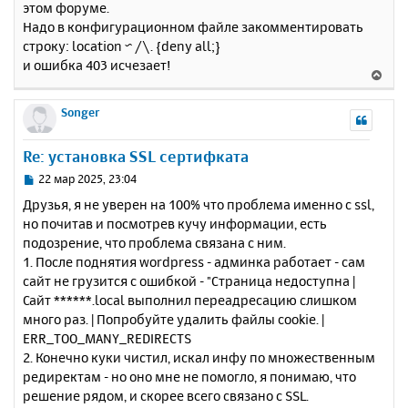
этом форуме.
б
к
Надо в конфигурационном файле закомментировать
щ
н
е
строку: location ~ /\. {deny all;}
а
н
и ошибка 403 исчезает!
ч
В
и
а
е
е
л
р
Songer
у
н
у
Re: установка SSL сертифката
т
ь
С
22 мар 2025, 23:04
с
о
Друзья, я не уверен на 100% что проблема именно с ssl,
о
я
но почитав и посмотрев кучу информации, есть
б
к
подозрение, что проблема связана с ним.
щ
н
е
1. После поднятия wordpress - админка работает - сам
а
н
сайт не грузится с ошибкой - "Страница недоступна |
ч
и
а
Сайт ******.local выполнил переадресацию слишком
е
л
много раз. | Попробуйте удалить файлы cookie. |
у
ERR_TOO_MANY_REDIRECTS
2. Конечно куки чистил, искал инфу по множественным
редиректам - но оно мне не помогло, я понимаю, что
решение рядом, и скорее всего связано с SSL.