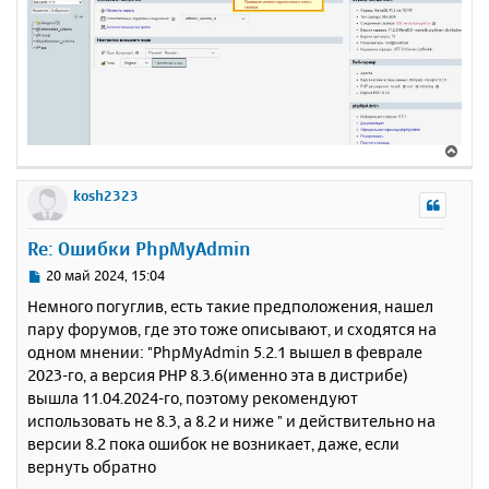
В
е
р
kosh2323
н
у
Re: Ошибки PhpMyAdmin
т
ь
С
20 май 2024, 15:04
с
о
Немного погуглив, есть такие предположения, нашел
о
я
пару форумов, где это тоже описывают, и сходятся на
б
к
одном мнении: "PhpMyAdmin 5.2.1 вышел в феврале
щ
н
е
2023-го, а версия PHP 8.3.6(именно эта в дистрибе)
а
н
вышла 11.04.2024-го, поэтому рекомендуют
ч
и
а
использовать не 8.3, а 8.2 и ниже " и действительно на
е
л
версии 8.2 пока ошибок не возникает, даже, если
у
вернуть обратно