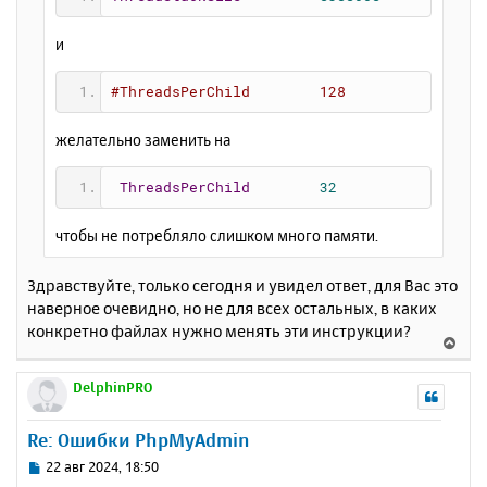
и
#ThreadsPerChild        128
желательно заменить на
ThreadsPerChild
32
чтобы не потребляло слишком много памяти.
Здравствуйте, только сегодня и увидел ответ, для Вас это
наверное очевидно, но не для всех остальных, в каких
конкретно файлах нужно менять эти инструкции?
В
е
р
DelphinPRO
н
у
Re: Ошибки PhpMyAdmin
т
ь
С
22 авг 2024, 18:50
с
о