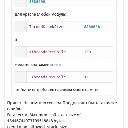
е
8388608
л
у
Для Apache (любой модуль):
ThreadStackSize
8388608
и
#ThreadsPerChild        128
желательно заменить на
ThreadsPerChild
32
чтобы не потребляло слишком много памяти.
Привет. Не помогло совсем. Продолжает быть такая же
ошибка:
Fatal error: Maximum call stack size of
18446744073709518848 bytes
(zend.max_allowed_stack_size -