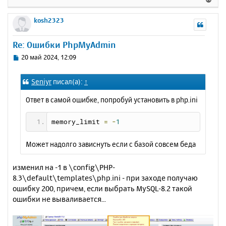
а
е
е
л
р
у
kosh2323
н
у
Re: Ошибки PhpMyAdmin
т
ь
С
20 май 2024, 12:09
с
о
о
я
Seniyr
писал(а):
↑
б
к
щ
н
Ответ в самой ошибке, попробуй установить в php.ini
е
а
н
ч
и
memory_limit 
=
-
1
а
е
л
у
Может надолго зависнуть если с базой совсем беда
изменил на -1 в \config\PHP-
8.3\default\templates\php.ini - при заходе получаю
ошибку 200, причем, если выбрать MySQL-8.2 такой
ошибки не вываливается...