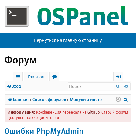
Вернуться на главную страницу
Форум
Главная
Поиск
Ра
с
о
х
Вход
ы
р
о
П
Главная
Список форумов
Модули и инструменты
л
у
д
о
Информация:
Конференция переехала на
GitHub
. Старый форум
к
м
и
доступен только для чтения.
и
ы
с
Ошибки PhpMyAdmin
к