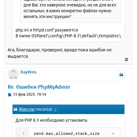
е
для Вас это наверное очевидно, но не для всех
л
остальных, в каких конкретно файлах нужно
у
менять эти инструкции?
php.ini и httpd.conf разумеется.
В папке OSPanel\config\PHP-8.3\default\templates\
Ага, благодарю, проверил, вроде пока ошибок не
выдается.
В
е
р
DayWeis
н
у
Re: Ошибки PhpMyAdmin
т
ь
С
13 фев 2025, 19:14
с
о
о
я
Максим
писал(а):
↑
б
к
щ
н
Для PHP 8.3 необходимо установить:
е
а
н
ч
и
 zend
.
max_allowed_stack_size     
=
а