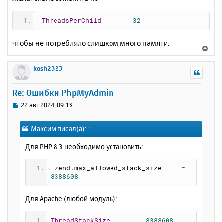
ThreadsPerChild
32
чтобы не потребляло слишком много памяти.
В
е
р
kosh2323
н
у
Re: Ошибки PhpMyAdmin
т
ь
С
22 авг 2024, 09:13
с
о
о
я
Максим
писал(а):
↑
б
к
щ
н
Для PHP 8.3 необходимо установить:
е
а
н
ч
и
 zend
.
max_allowed_stack_size     
=
а
е
8388608
л
у
Для Apache (любой модуль):
ThreadStackSize
8388608