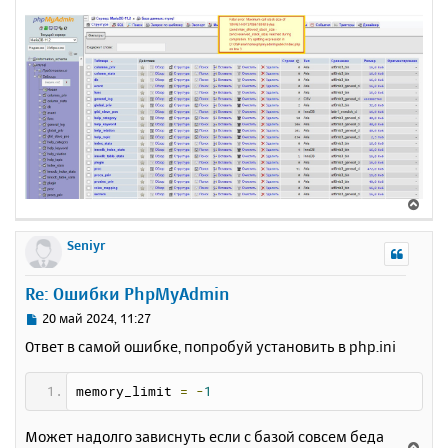
В
е
р
Seniyr
н
у
Re: Ошибки PhpMyAdmin
т
ь
С
20 май 2024, 11:27
с
о
Ответ в самой ошибке, попробуй установить в php.ini
о
я
б
к
щ
memory_limit 
=
-
1
н
е
а
н
ч
Может надолго зависнуть если с базой совсем беда
и
В