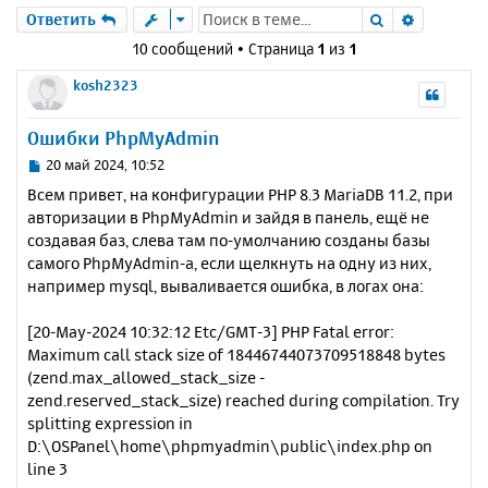
Поиск
Расшире
Ответить
10 сообщений • Страница
1
из
1
kosh2323
Ошибки PhpMyAdmin
С
20 май 2024, 10:52
о
Всем привет, на конфигурации PHP 8.3 MariaDB 11.2, при
о
авторизации в PhpMyAdmin и зайдя в панель, ещё не
б
создавая баз, слева там по-умолчанию созданы базы
щ
е
самого PhpMyAdmin-а, если щелкнуть на одну из них,
н
например mysql, вываливается ошибка, в логах она:
и
е
[20-May-2024 10:32:12 Etc/GMT-3] PHP Fatal error:
Maximum call stack size of 18446744073709518848 bytes
(zend.max_allowed_stack_size -
zend.reserved_stack_size) reached during compilation. Try
splitting expression in
D:\OSPanel\home\phpmyadmin\public\index.php on
line 3