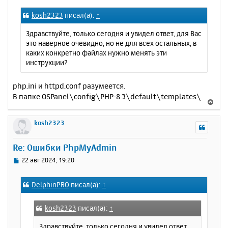
о
я
kosh2323
писал(а):
↑
б
к
щ
н
Здравствуйте, только сегодня и увидел ответ, для Вас
е
а
это наверное очевидно, но не для всех остальных, в
н
ч
каких конкретно файлах нужно менять эти
и
а
инструкции?
е
л
у
php.ini и httpd.conf разумеется.
В папке OSPanel\config\PHP-8.3\default\templates\
В
е
р
kosh2323
н
у
Re: Ошибки PhpMyAdmin
т
ь
С
22 авг 2024, 19:20
с
о
о
я
DelphinPRO
писал(а):
↑
б
к
щ
н
е
а
kosh2323
писал(а):
↑
н
ч
и
Здравствуйте, только сегодня и увидел ответ,
а