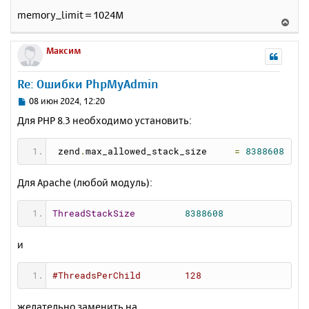
memory_limit = 1024M
В
е
р
Максим
н
у
Re: Ошибки PhpMyAdmin
т
ь
С
08 июн 2024, 12:20
с
о
Для PHP 8.3 необходимо установить:
о
я
б
к
щ
 zend
.
max_allowed_stack_size     
=
8388608
н
е
а
н
ч
Для Apache (любой модуль):
и
а
е
л
ThreadStackSize
8388608
у
и
#ThreadsPerChild        128
желательно заменить на