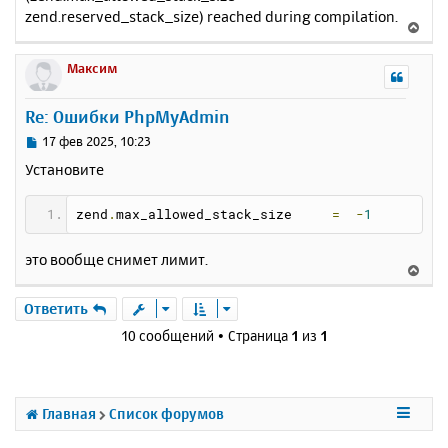
zend.reserved_stack_size) reached during compilation.
В
е
р
Максим
н
у
Re: Ошибки PhpMyAdmin
т
ь
С
17 фев 2025, 10:23
с
о
Установите
о
я
б
к
щ
zend
.
max_allowed_stack_size     
=
-
1
н
е
а
н
ч
это вообще снимет лимит.
и
В
а
е
е
л
р
Ответить
у
н
10 сообщений • Страница
1
из
1
у
т
ь
с
Главная
Список форумов
я
к