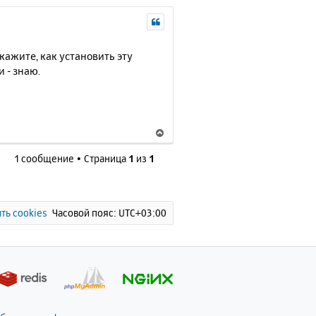
кажите, как установить эту
 - знаю.
В
е
1 сообщение • Страница
1
из
1
р
н
у
т
ь
ть cookies
Часовой пояс:
UTC+03:00
с
я
к
н
а
ч
а