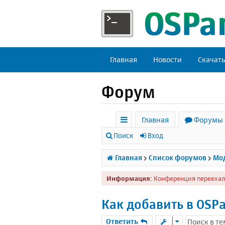
Главная
Новости
Скачат
Форум
Главная
Форумы
с
Поиск
Вход
ы
Главная
Список форумов
Мод
л
Информация:
Конференция переехал
к
и
Как добавить в OSPan
Ответить