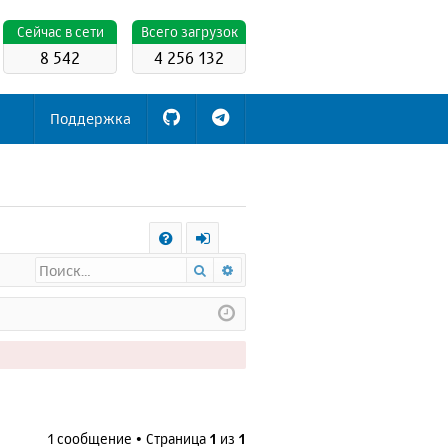
Cейчас в сети
Всего загрузок
8 542
4 256 132
Поддержка
С
Поиск
Расширенный поиск
FA
х
Q
о
д
1 сообщение • Страница
1
из
1