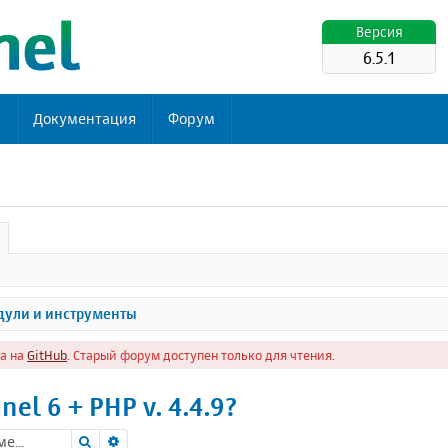
Версия
6.5.1
ь
Документация
Форум
ули и инструменты
а на
GitHub
. Старый форум доступен только для чтения.
el 6 + PHP v. 4.4.9?
Поиск
Расширенный поиск