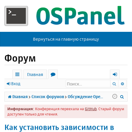
Вернуться на главную страницу
Форум
Главная
Поиск
Ра
с
о
х
Вход
ы
р
о
П
Главная
Список форумов
Обсуждение Open Server
л
у
д
о
Информация:
Конференция переехала на
GitHub
. Старый форум
к
м
и
доступен только для чтения.
и
ы
с
Как установить зависимости в
к