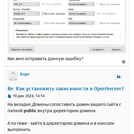
Как мне исправить данную ошибку?
В
е
р
Bugo
н
у
Re: Как установить зависимости в OpenServer?
т
ь
С
19 дек 2024, 14:14
с
о
На вкладке
Домены
сопоставить домен вашего сайта с
о
я
папкой
public
внутри директории домена.
б
к
щ
н
е
А по теме - зайти в директорию домена и в консоли
а
н
выполнить
ч
и