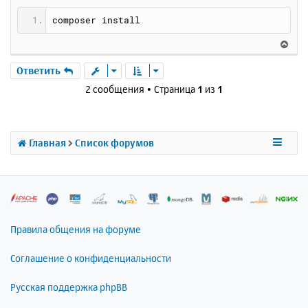
а
е
л
composer install
у
В
е
р
Ответить
н
2 сообщения • Страница
1
из
1
у
т
ь
с
Главная
Список форумов
я
к
н
а
ч
а
л
Правила общения на форуме
у
Соглашение о конфиденциальности
Русская поддержка phpBB