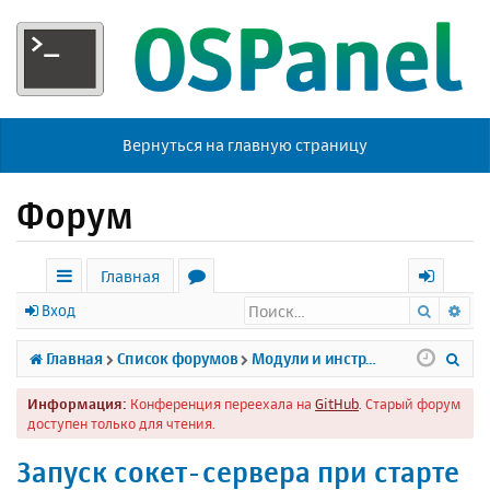
Вернуться на главную страницу
Форум
Главная
Поиск
Ра
с
о
х
Вход
ы
р
о
П
Главная
Список форумов
Модули и инструменты
л
у
д
о
Информация:
Конференция переехала на
GitHub
. Старый форум
к
м
и
доступен только для чтения.
и
ы
с
Запуск сокет-сервера при старте
к