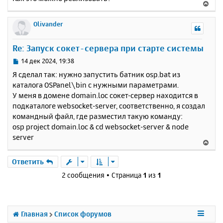
В
е
р
Olivander
н
у
Re: Запуск сокет-сервера при старте системы
т
ь
С
14 дек 2024, 19:38
с
о
Я сделал так: нужно запустить батник osp.bat из
о
я
каталога OSPanel\bin с нужными параметрами.
б
к
У меня в домене domain.loc сокет-сервер находится в
щ
н
е
подкаталоге websocket-server, соответственно, я создал
а
н
командный файл, где разместил такую команду:
ч
и
а
osp project domain.loc & cd websocket-server & node
е
л
server
В
у
е
р
Ответить
н
2 сообщения • Страница
1
из
1
у
т
ь
с
Главная
Список форумов
я