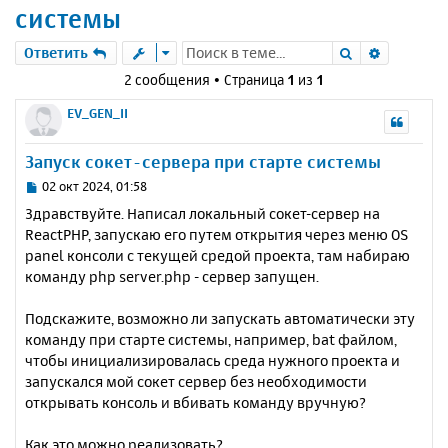
системы
Поиск
Расшире
Ответить
2 сообщения • Страница
1
из
1
EV_GEN_II
Запуск сокет-сервера при старте системы
С
02 окт 2024, 01:58
о
Здравствуйте. Написал локальный сокет-сервер на
о
ReactPHP, запускаю его путем открытия через меню OS
б
panel консоли с текущей средой проекта, там набираю
щ
е
команду php server.php - сервер запущен.
н
и
Подскажите, возможно ли запускать автоматически эту
е
команду при старте системы, например, bat файлом,
чтобы инициализировалась среда нужного проекта и
запускался мой сокет сервер без необходимости
открывать консоль и вбивать команду вручную?
Как это можно реализовать?