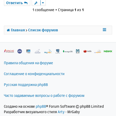
р
Ответить
н
1 сообщение • Страница
1
из
1
у
т
ь
с
Главная
Список форумов
я
к
н
а
ч
а
л
Правила общения на форуме
у
Соглашение о конфиденциальности
Русская поддержка phpBB
Часто задаваемые вопросы о работе с форумом
Создано на основе
phpBB
® Forum Software © phpBB Limited
Разработчик визуального стиля
Arty
- MrGaby