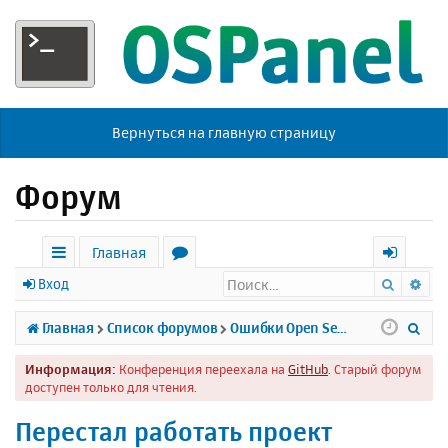
Вернуться на главную страницу
Форум
Главная
Поиск
Ра
с
о
х
Вход
ы
р
о
П
Главная
Список форумов
Ошибки Open Server
л
у
д
о
Информация:
Конференция переехала на
GitHub
. Старый форум
к
м
и
доступен только для чтения.
и
ы
с
Перестал работать проект
к