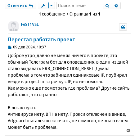
Поиск
Расшире
Ответить
1 сообщение • Страница
1
из
1
FeST1VaL
Перестал работать проект
С
09 дек 2024, 10:37
о
Доброе утро, давно не менял ничего в проекте, это
о
обычный Телеграм бот для оповещения, в один из дней
б
стало выдавать ERR_CONNECTION_RESET. Думал
щ
е
проблема в том что забиндил одинаковые IP, поубирал
н
везде в project.ini строчку с IP, но не помогло...
и
Как можно еще посмотреть где проблема? Другие сайты
е
работают, что странно
В логах пусто...
Антивируса нету, ВПНа нету, Прокси отключен в винде,
Adguard пытался выключать, не помогло, не знаю в чем
может быть проблема.
В
е