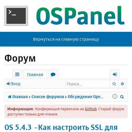
Вернуться на главную страницу
Форум
Главная
Поиск
Ра
с
о
х
Вход
ы
р
о
П
Главная
Список форумов
Обсуждение Open Server
л
у
д
о
Информация:
Конференция переехала на
GitHub
. Старый форум
к
м
и
доступен только для чтения.
и
ы
с
OS 5.4.3 -Как настроить SSL для
к