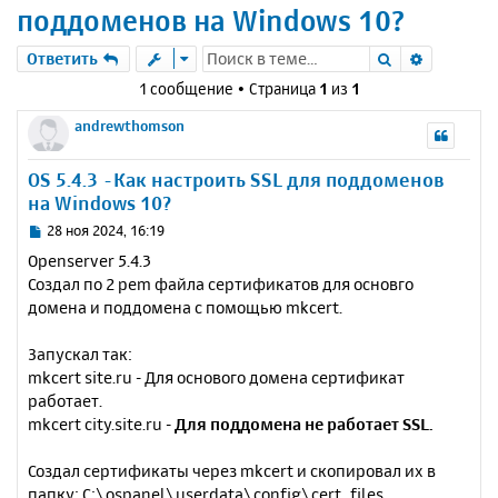
поддоменов на Windows 10?
Поиск
Расшире
Ответить
1 сообщение • Страница
1
из
1
andrewthomson
OS 5.4.3 -Как настроить SSL для поддоменов
на Windows 10?
С
28 ноя 2024, 16:19
о
Openserver 5.4.3
о
Создал по 2 pem файла сертификатов для основго
б
домена и поддомена с помощью mkcert.
щ
е
н
Запускал так:
и
mkcert site.ru - Для основого домена сертификат
е
работает.
mkcert city.site.ru -
Для поддомена не работает SSL.
Создал сертификаты через mkcert и скопировал их в
папку: C:\ospanel\userdata\config\cert_files