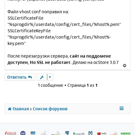
Файл vhost conf поправил на:
SSLCertificateFile
"%sprogdir%/userdata/config/cert_files/%host%.pem"
SSLCertificateKeyFile
"%sprogdir%/userdata/config/cert_files/%host%-
key.pem"
После перезагрузки сервера,
сайт на поддомене
доступен, Но SSL не работает.
Делаю на ocStore 3.0.7
В
е
р
Ответить
н
1 сообщение • Страница
1
из
1
у
т
ь
с
Главная
Список форумов
я
к
н
а
ч