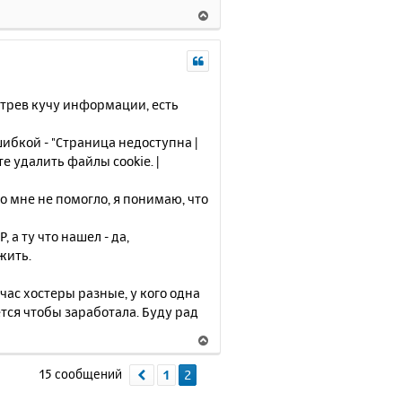
В
а
е
ч
р
а
н
л
у
у
т
мотрев кучу информации, есть
ь
с
шибкой - "Страница недоступна |
я
е удалить файлы cookie. |
к
н
о мне не помогло, я понимаю, что
а
ч
а ту что нашел - да,
а
л
жить.
у
йчас хостеры разные, у кого одна
ется чтобы заработала. Буду рад
В
е
р
15 сообщений
1
2
Пред.
н