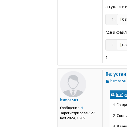
а туда же 
[
OS
где и файл
[
OS
?
Re: уста
С
hsmo150
о
о
Ink0g
б
hsmo1501
щ
1. Созд
е
Сообщения:
1
н
Зарегистрирован:
27
2. Скоп
и
ноя 2024, 16:09
е
3. В за