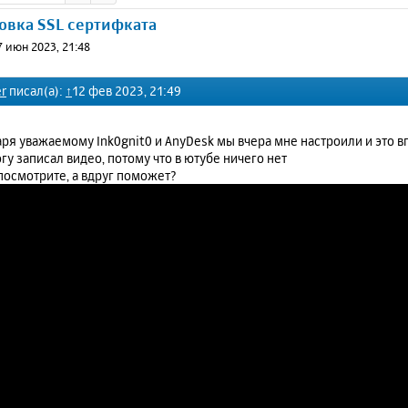
новка SSL сертифката
7 июн 2023, 21:48
r
писал(а):
↑
12 фев 2023, 21:49
ря уважаемому Ink0gnit0 и AnyDesk мы вчера мне настроили и это впо
огу записал видео, потому что в ютубе ничего нет
посмотрите, а вдруг поможет?