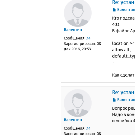
Re: уста
С
Валенти
о
Кто подск
о
403.
б
Валентин
В файле Ap
щ
е
Сообщения:
34
н
location ^
Зарегистрирован:
08
и
дек 2016, 20:53
allow all;
е
default_typ
}
Как сделат
Re: уста
С
Валенти
о
Вопрос реш
о
Надо в кон
б
Валентин
и ошибка 4
щ
е
Сообщения:
34
н
Зарегистрирован:
08