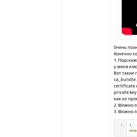
Очень позн
Конечно хо
1. Подскаж
у меня кл
Вот такие 
ca_bundle.
certificate.
private.key
как их про
2. Можно л
3. Можно л
1.
ена