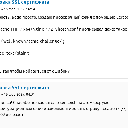
новка SSL сертифката
н
»
18 фев 2025, 16:14
ажет?! Беда просто. Создаю проверочный файл с помощью Certb
ache-PHP-7-x64+Nginx-1.12_vhostn.conf прописывал даже такое 
~ /.well-known/acme-challenge/ {
e "text/plain";
ь так чтобы избавиться от ошибки?
новка SSL сертифката
н
»
19 фев 2025, 04:31
ился! Спасибо пользователю senseich на этом форуме.
фигурационном файле закомментировать строку: location ~ /\. {
03 исчезает!