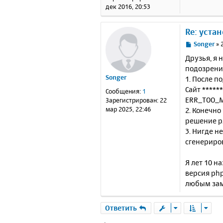
и
дек 2016, 20:53
е
Re: уста
С
Songer
»
о
Друзья, я 
о
подозрение
б
Songer
1. После п
щ
е
Сайт *****
Сообщения:
1
н
ERR_TOO_M
Зарегистрирован:
22
и
мар 2025, 22:46
2. Конечно
е
решение ря
3. Нигде н
сгенериров
Я лет 10 н
версия php
любым зам
Ответить