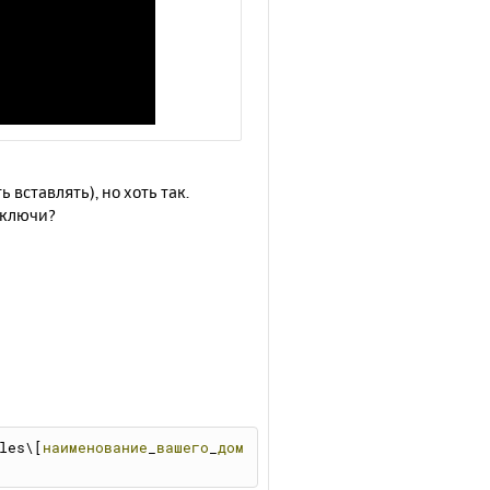
вставлять), но хоть так.
ы ключи?
les\[
наименование
_
вашего
_
дом