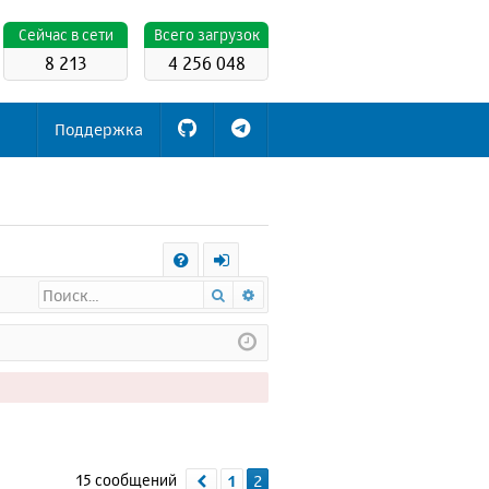
Cейчас в сети
Всего загрузок
8 213
4 256 048
Поддержка
С
Поиск
Расширенный поиск
FA
х
Q
о
д
15 сообщений
1
2
Пред.