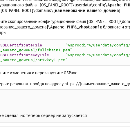
урационного файла - [OS_PANEL_ROOT]\userdata\config\
Apache-PHP
г [OS_PANEL_ROOT]\domains\
[наименование_вашего_домена]
ройте скопированный конфигурационный файл [OS_PANEL_ROOT]\dom
нование_вашего_домена]\
Apache-PHP8_vhost.conf
в блокноте и о
тры:
SSLCertificateFile
"%sprogdir%/userdata/config
_вашего_домена]/fullchain1.pem"
SSLCertificateKeyFile
"%sprogdir%/userdata/config
_вашего_домена]/privkey1.pem"
аните изменения и перезапустите OSPanel
ерьте результат, пройдя по адресу https://[наименование_вашего_д
же сделал, но теперь сервер не запускается.