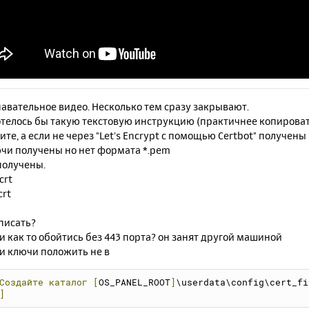
авательное видео. Несколько тем сразу закрывают.
телось бы такую текстовую инструкцию (практичнее копировать 
ите, а если не через "Let's Encrypt с помощью Certbot" получен
ючи получены но нет формата *.pem
получены.
crt
crt
писать?
и как то обойтись без 443 порта? он занят другой машиной
и ключи положить не в
Создайте
каталог
[
OS_PANEL_ROOT
]
\userdata\config\cert_fi
]