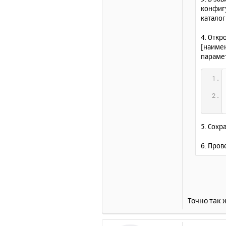
конфиг
катало
4. Отк
[наиме
параме
5. Сохр
6. Пров
Точно так 