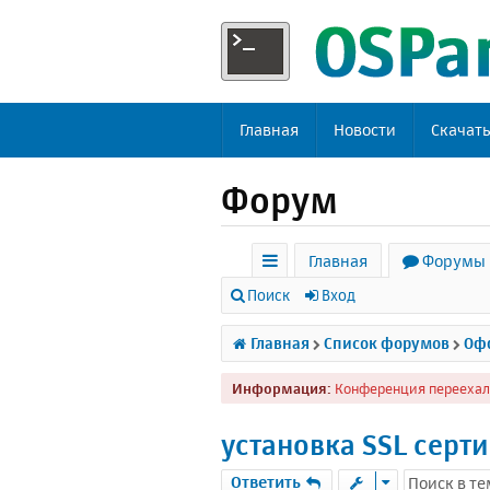
Главная
Новости
Скачат
Форум
Главная
Форумы
с
Поиск
Вход
ы
Главная
Список форумов
Офф
л
Информация:
Конференция переехал
к
и
установка SSL серт
Ответить