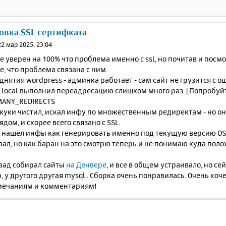
новка SSL сертифката
22 мар 2025, 23:04
не уверен на 100% что проблема именно с ssl, но почитав и пос
, что проблема связана с ним.
однятия wordpress - админка работает - сам сайт не грузится с о
*.local выполнил переадресацию слишком много раз. | Попробуйт
ANY_REDIRECTS
 куки чистил, искал инфу по множественным редиректам - но он
дом, и скорее всего связано с SSL.
е нашёл инфы как генерировать именно под текущую версию OSP, 
ал, но как баран на это смотрю теперь и не понимаю куда поло
азад собирал сайты
на Денвере
, и все в общем устраивало, но се
, у другого другая mysql.. Сборка очень понравилась. Очень хоч
ечаниям и комментариям!