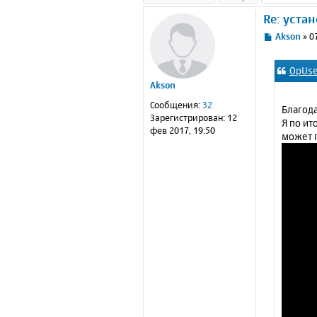
Re: уста
С
Akson
»
0
о
о
OpUse
б
Akson
щ
е
Сообщения:
32
Благода
н
Зарегистрирован:
12
Я по ит
и
фев 2017, 19:50
может 
е