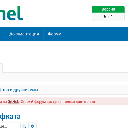
Версия
6.5.1
ь
Документация
Форум
топ и другие темы
а на
GitHub
. Старый форум доступен только для чтения.
ифката
Поиск
Расширенный поиск