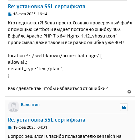
у
Re: установка SSL сертифката
т
ь
С
18 фев 2025, 16:14
с
о
Кто подскажет?! Беда просто. Создаю проверочный файл
о
я
с помощью Certbot и выдаёт постоянно ошибку 403.
б
к
В файле Apache-PHP-7-x64+Nginx-1.12_vhostn.conf
щ
н
е
прописывал даже такое и всё равно ошибка уже 404 !
а
н
ч
и
а
location ^~ /.well-known/acme-challenge/ {
е
л
allow all;
у
default_type "text/plain";
}
Как сделать так чтобы избавиться от ошибки?
В
е
р
Валентин
н
у
Re: установка SSL сертифката
т
ь
С
19 фев 2025, 04:31
с
о
Вопрос решился! Спасибо пользователю senseich на
о
я