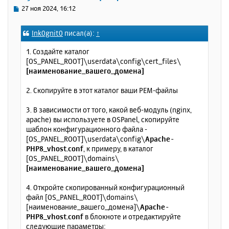
ь
С
27 ноя 2024, 16:12
с
о
о
я
Ink0gnit0
писал(а):
↑
б
к
щ
н
1. Создайте каталог
е
а
[OS_PANEL_ROOT]\userdata\config\cert_files\
н
ч
[наименование_вашего_домена]
и
а
е
л
2. Скопируйте в этот каталог ваши PEM-файлы
у
3. В зависимости от того, какой веб-модуль (nginx,
apache) вы используете в OSPanel, скопируйте
шаблон конфигурационного файла -
[OS_PANEL_ROOT]\userdata\config\
Apache-
PHP8_vhost.conf
, к примеру, в каталог
[OS_PANEL_ROOT]\domains\
[наименование_вашего_домена]
4. Откройте скопированный конфигурационный
файл [OS_PANEL_ROOT]\domains\
[наименование_вашего_домена]\
Apache-
PHP8_vhost.conf
в блокноте и отредактируйте
следующие параметры: