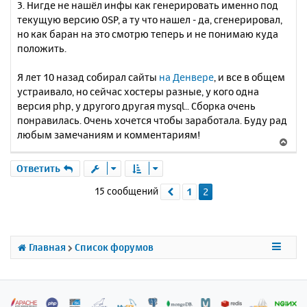
3. Нигде не нашёл инфы как генерировать именно под
текущую версию OSP, а ту что нашел - да, сгенерировал,
но как баран на это смотрю теперь и не понимаю куда
положить.
Я лет 10 назад собирал сайты
на Денвере
, и все в общем
устраивало, но сейчас хостеры разные, у кого одна
версия php, у другого другая mysql.. Сборка очень
понравилась. Очень хочется чтобы заработала. Буду рад
любым замечаниям и комментариям!
В
е
р
Ответить
н
15 сообщений
1
2
Пред.
у
т
ь
с
я
Главная
Список форумов
к
н
а
ч