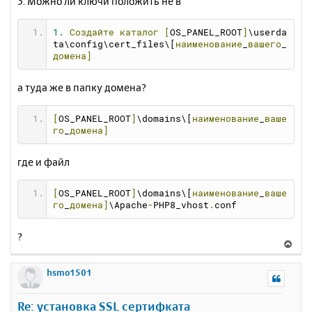
3. Можно ли ключи положить не в
1.
Создайте
каталог
[
OS_PANEL_ROOT
]
\userda
ta\config\cert_files\[
наименование
_
вашего
_
домена]
а туда же в папку домена?
[
OS_PANEL_ROOT
]
\domains\[
наименование
_
ваше
го
_
домена]
где и файл
[
OS_PANEL_ROOT
]
\domains\[
наименование
_
ваше
го
_
домена]
\Apache
-
PHP8_vhost
.
conf
?
В
е
р
hsmo1501
н
у
Re: установка SSL сертифката
т