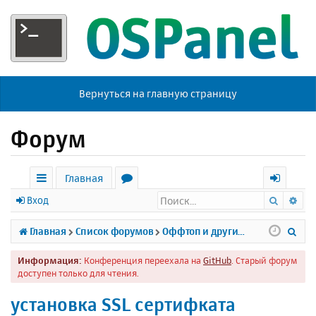
Вернуться на главную страницу
Форум
Главная
Поиск
Ра
с
о
х
Вход
ы
р
о
П
Главная
Список форумов
Оффтоп и другие темы
л
у
д
о
Информация:
Конференция переехала на
GitHub
. Старый форум
к
м
и
доступен только для чтения.
и
ы
с
установка SSL сертифката
к