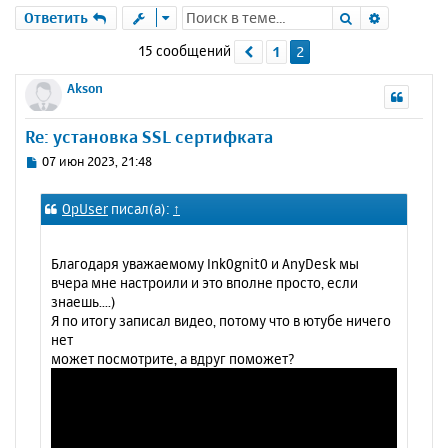
Поиск
Расшире
Ответить
15 сообщений
1
2
Пред.
Akson
Re: установка SSL сертифката
С
07 июн 2023, 21:48
о
о
OpUser
писал(а):
↑
б
щ
е
Благодаря уважаемому Ink0gnit0 и AnyDesk мы
н
вчера мне настроили и это вполне просто, если
и
знаешь....)
е
Я по итогу записал видео, потому что в ютубе ничего
нет
может посмотрите, а вдруг поможет?