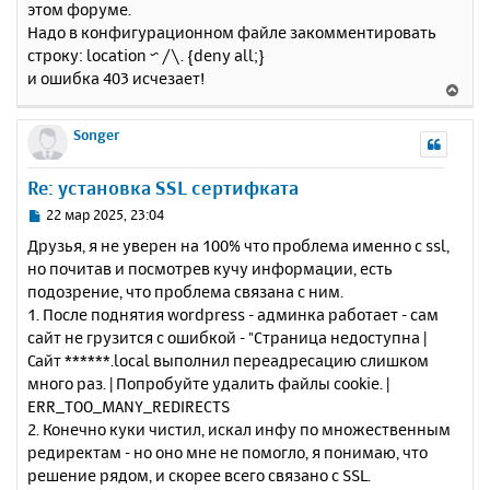
этом форуме.
б
к
Надо в конфигурационном файле закомментировать
щ
н
е
строку: location ~ /\. {deny all;}
а
н
и ошибка 403 исчезает!
ч
В
и
а
е
е
л
р
Songer
у
н
у
Re: установка SSL сертифката
т
ь
С
22 мар 2025, 23:04
с
о
Друзья, я не уверен на 100% что проблема именно с ssl,
о
я
но почитав и посмотрев кучу информации, есть
б
к
подозрение, что проблема связана с ним.
щ
н
е
1. После поднятия wordpress - админка работает - сам
а
н
сайт не грузится с ошибкой - "Страница недоступна |
ч
и
а
Сайт ******.local выполнил переадресацию слишком
е
л
много раз. | Попробуйте удалить файлы cookie. |
у
ERR_TOO_MANY_REDIRECTS
2. Конечно куки чистил, искал инфу по множественным
редиректам - но оно мне не помогло, я понимаю, что
решение рядом, и скорее всего связано с SSL.