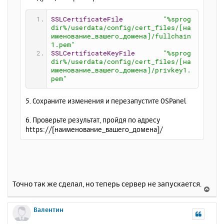
SSLCertificateFile
"%sprog
dir%/userdata/config/cert_files/[на
именование_вашего_домена]/fullchain
1.pem"
SSLCertificateKeyFile
"%sprog
dir%/userdata/config/cert_files/[на
именование_вашего_домена]/privkey1.
pem"
5. Сохраните изменения и перезапустите OSPanel
6. Проверьте результат, пройдя по адресу
https://[наименование_вашего_домена]/
Точно так же сделал, но теперь сервер не запускается.
В
е
р
Валентин
н