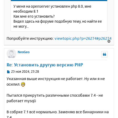
щ
н
У меня на openserver установлен php 8.0, мне
е
а
необходим 8.1
н
ч
Как мне его установить?
и
а
Видел здесь на форуме подобную тему, но найти ее
е
л
не могу...
у
Попробуйте инструкцию:
viewtopic.php?p=26274#p26274
В
е
р
NeoGeo
н
у
Re: Установить другую версию PHP
т
ь
С
23 ноя 2024, 23:28
с
о
Указанная выше инструкция не работает. Ну или я не
о
я
осилил.
б
к
щ
н
е
Пытался прикрутить различными способами 7.4 - не
а
н
работает mysqli
ч
и
а
е
л
В собрке 7.1 всё нормально. Заменяю все бинарники на
у
7.4