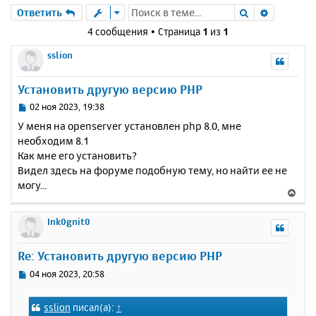
Поиск
Расшире
Ответить
4 сообщения • Страница
1
из
1
sslion
Установить другую версию PHP
С
02 ноя 2023, 19:38
о
У меня на openserver установлен php 8.0, мне
о
необходим 8.1
б
Как мне его установить?
щ
е
Видел здесь на форуме подобную тему, но найти ее не
н
могу...
В
и
е
е
р
Ink0gnit0
н
у
Re: Установить другую версию PHP
т
ь
С
04 ноя 2023, 20:58
с
о
о
я
sslion
писал(а):
↑
б
к