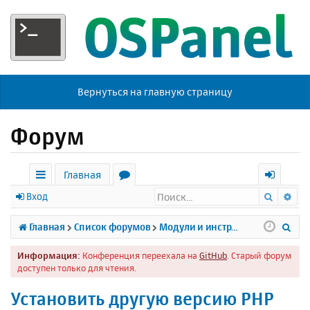
Вернуться на главную страницу
Форум
Главная
Поиск
Ра
с
о
х
Вход
ы
р
о
П
Главная
Список форумов
Модули и инструменты
л
у
д
о
Информация:
Конференция переехала на
GitHub
. Старый форум
к
м
и
доступен только для чтения.
и
ы
с
Установить другую версию PHP
к