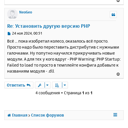
е
р
NeoGeo
н
у
Re: Установить другую версию PHP
т
ь
С
24 ноя 2024, 00:51
с
о
Всё ... пока изобретал колесо, оказалось всё просто.
о
я
Просто надо было переставить дистрибутив с нужными
б
к
галочками. Ну попутно научился прикручивать новые
щ
н
е
модули. А для тех у кого вдруг - PHP Warning: PHP Startup:
а
н
Failed to load то просто в темплейте конфига добавьте к
ч
и
а
названиям модуля - .dll
В
е
л
е
у
р
Ответить
н
4 сообщения • Страница
1
из
1
у
т
ь
с
Главная
Список форумов
я
к
н