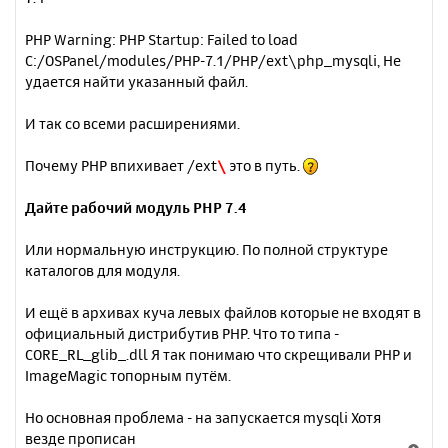
PHP Warning: PHP Startup: Failed to load
C:/OSPanel/modules/PHP-7.1/PHP/ext\php_mysqli, Не
удается найти указанный файл.
И так со всеми расширениями.
Почему PHP впихивает /ext
\
это в путь.
Дайте рабочий модуль PHP 7.4
Или нормальную инструкцию. По полной структуре
каталогов для модуля.
И ещё в архивах куча левых файлов которые не входят в
официальный дистрибутив PHP. Что то типа -
CORE_RL_glib_.dll Я так понимаю что скрещивали PHP и
ImageMagic топорным путём.
Но основная проблема - на запускается mysqli Хотя
везде прописан
В