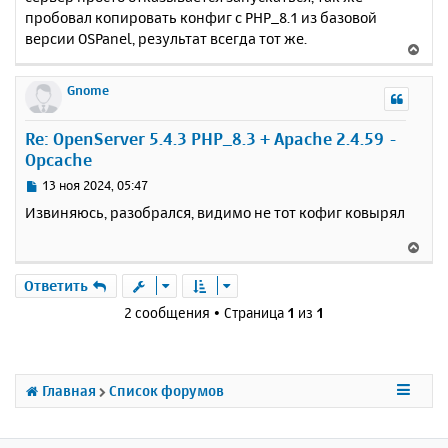
пробовал копировать конфиг с PHP_8.1 из базовой
версии OSPanel, результат всегда тот же.
В
е
р
Gnome
н
у
Re: OpenServer 5.4.3 PHP_8.3 + Apache 2.4.59 -
т
Opcache
ь
с
С
13 ноя 2024, 05:47
я
о
Извиняюсь, разобрался, видимо не тот кофиг ковырял
к
о
н
б
В
щ
а
е
е
ч
р
Ответить
н
а
н
и
2 сообщения • Страница
1
из
1
л
у
е
у
т
ь
с
Главная
Список форумов
я
к
н