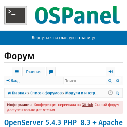
Вернуться на главную страницу
Форум
Главная
Поиск
Ра
с
о
х
Вход
ы
р
о
П
Главная
Список форумов
Модули и инструменты
л
у
д
о
Информация:
Конференция переехала на
GitHub
. Старый форум
к
м
и
доступен только для чтения.
и
ы
с
OpenServer 5.4.3 PHP_8.3 + Apache
к