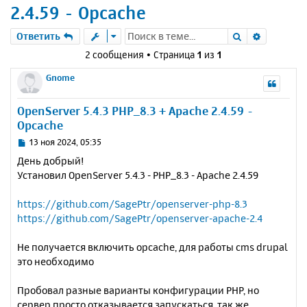
2.4.59 - Opcache
Поиск
Расшире
Ответить
2 сообщения • Страница
1
из
1
Gnome
OpenServer 5.4.3 PHP_8.3 + Apache 2.4.59 -
Opcache
С
13 ноя 2024, 05:35
о
День добрый!
о
Установил OpenServer 5.4.3 - PHP_8.3 - Apache 2.4.59
б
щ
е
https://github.com/SagePtr/openserver-php-8.3
н
https://github.com/SagePtr/openserver-apache-2.4
и
е
Не получается включить opcache, для работы cms drupal
это необходимо
Пробовал разные варианты конфигурации PHP, но
сервер просто отказывается запускаться, так же