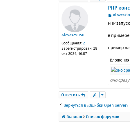
PHP кон
С
AlovesZ9
о
РНР запуск
о
б
в примере 
AlovesZ9050
щ
е
Сообщения:
2
н
пример вл
Зарегистрирован:
28
и
окт 2024, 16:07
е
Вложения
оно сразу 
Ответить
Вернуться в «Ошибки Open Server»
Главная
Список форумов