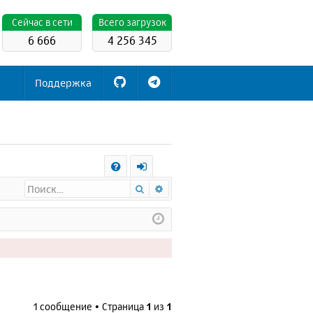
Cейчас в сети
Всего загрузок
6 666
4 256 345
Поддержка
С
Поиск
Расширенный поиск
FA
х
Q
о
д
1 сообщение • Страница
1
из
1