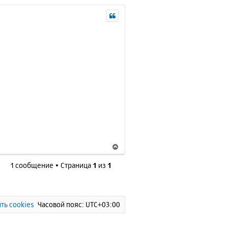
В
е
1 сообщение • Страница
1
из
1
р
н
у
т
ь
ть cookies
Часовой пояс:
UTC+03:00
с
я