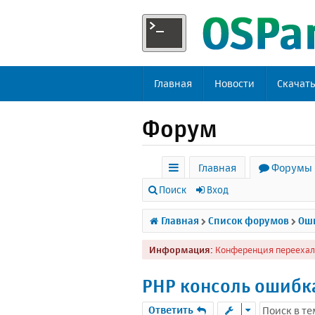
Главная
Новости
Скачат
Форум
Главная
Форумы
с
Поиск
Вход
ы
Главная
Список форумов
Оши
л
Информация:
Конференция переехал
к
и
PHP консоль ошибк
Ответить