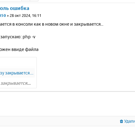
соль ошибка
050
»
28 окт 2024, 16:11
ается в консоли как в новом окне и закрывается...
запускаю: php -v
ожен ввиде файла
закрывается....
Удали