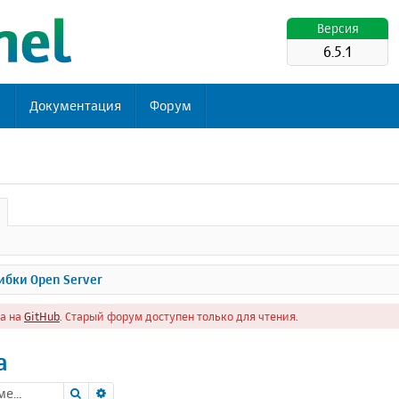
Версия
6.5.1
ь
Документация
Форум
бки Open Server
а на
GitHub
. Старый форум доступен только для чтения.
а
Поиск
Расширенный поиск