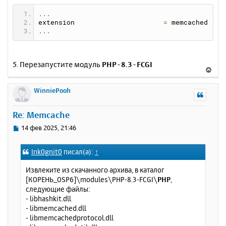
...
extension                      
=
 memcached
...
5. Перезапустите модуль
PHP-8.3-FCGI
В
е
р
WinniePooh
н
у
Re: Memcache
т
ь
С
14 фев 2025, 21:46
с
о
о
я
Ink0gnit0
писал(а):
↑
б
к
щ
н
Извлеките из скачанного архива, в каталог
е
а
[КОРЕНЬ_OSP6]\modules\PHP-8.3-FCGI\
PHP
,
н
ч
следующие файлы:
и
а
- libhashkit.dll
е
л
- libmemcached.dll
у
- libmemcachedprotocol.dll