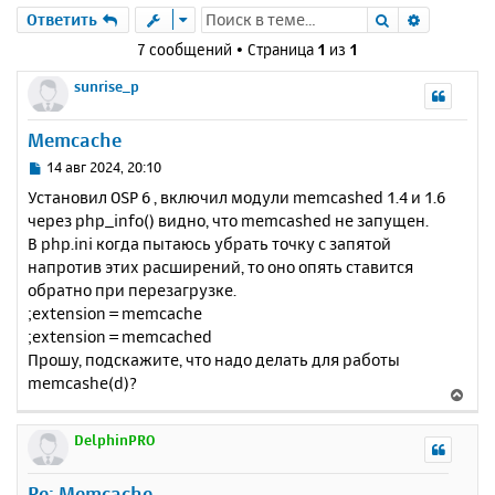
Поиск
Расшире
Ответить
7 сообщений • Страница
1
из
1
sunrise_p
Memcache
С
14 авг 2024, 20:10
о
Установил OSP 6 , включил модули memcashed 1.4 и 1.6
о
через php_info() видно, что memcashed не запущен.
б
В php.ini когда пытаюсь убрать точку с запятой
щ
е
напротив этих расширений, то оно опять ставится
н
обратно при перезагрузке.
и
;extension = memcache
е
;extension = memcached
Прошу, подскажите, что надо делать для работы
memcashe(d)?
В
е
р
DelphinPRO
н
у
Re: Memcache