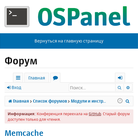
Вернуться на главную страницу
Форум
Главная
Поиск
Ра
с
о
х
Вход
ы
р
о
П
Главная
Список форумов
Модули и инструменты
л
у
д
о
Информация:
Конференция переехала на
GitHub
. Старый форум
к
м
и
доступен только для чтения.
и
ы
с
Memcache
к