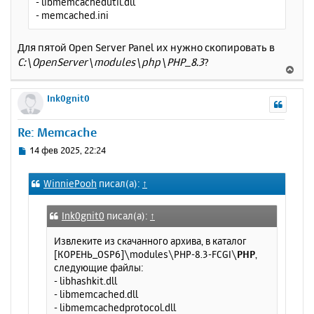
- libmemcachedutil.dll
- memcached.ini
Для пятой Open Server Panel их нужно скопировать в
C:\OpenServer\modules\php\PHP_8.3
?
В
е
р
Ink0gnit0
н
у
Re: Memcache
т
ь
С
14 фев 2025, 22:24
с
о
о
я
WinniePooh
писал(а):
↑
б
к
щ
н
е
а
Ink0gnit0
писал(а):
↑
н
ч
и
Извлеките из скачанного архива, в каталог
а
е
[КОРЕНЬ_OSP6]\modules\PHP-8.3-FCGI\
PHP
,
л
следующие файлы:
у
- libhashkit.dll
- libmemcached.dll
- libmemcachedprotocol.dll