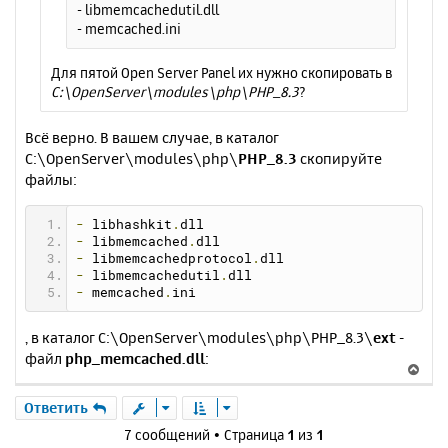
- libmemcachedutil.dll
- memcached.ini
Для пятой Open Server Panel их нужно скопировать в
C:\OpenServer\modules\php\PHP_8.3
?
Всё верно. В вашем случае, в каталог
C:\OpenServer\modules\php\
PHP_8.3
скопируйте
файлы:
-
 libhashkit
.
dll
-
 libmemcached
.
dll
-
 libmemcachedprotocol
.
dll
-
 libmemcachedutil
.
dll
-
 memcached
.
ini
, в каталог C:\OpenServer\modules\php\PHP_8.3\
ext
-
файл
php_memcached.dll
:
В
е
р
Ответить
н
7 сообщений • Страница
1
из
1
у