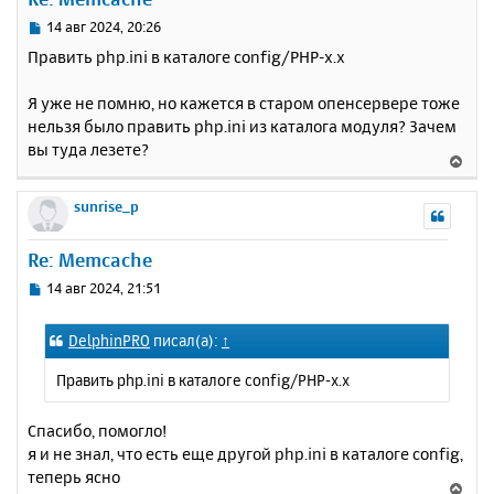
т
ь
С
14 авг 2024, 20:26
с
о
Править php.ini в каталоге config/PHP-x.x
о
я
б
к
Я уже не помню, но кажется в старом опенсервере тоже
щ
н
е
нельзя было править php.ini из каталога модуля? Зачем
а
н
вы туда лезете?
ч
В
и
а
е
е
л
р
sunrise_p
у
н
у
Re: Memcache
т
ь
С
14 авг 2024, 21:51
с
о
о
я
DelphinPRO
писал(а):
↑
б
к
щ
н
Править php.ini в каталоге config/PHP-x.x
е
а
н
ч
и
Спасибо, помогло!
а
е
я и не знал, что есть еще другой php.ini в каталоге config,
л
у
теперь ясно
В