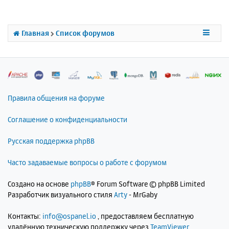
т
ь
с
Главная
Список форумов
я
к
н
а
ч
а
л
Правила общения на форуме
у
Соглашение о конфиденциальности
Русская поддержка phpBB
Часто задаваемые вопросы о работе с форумом
Создано на основе
phpBB
® Forum Software © phpBB Limited
Разработчик визуального стиля
Arty
- MrGaby
Контакты:
info@ospanel.io
, предоставляем бесплатную
удалённую техническую поддержку через
TeamViewer