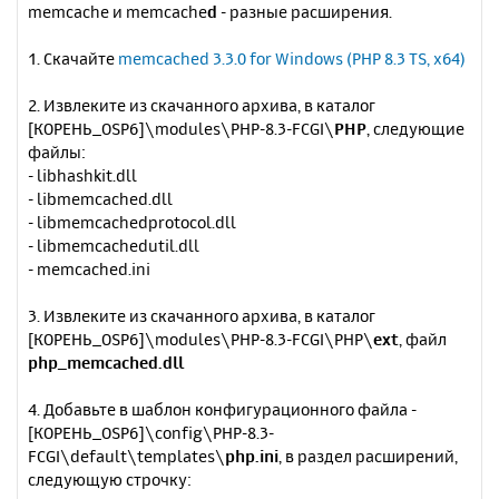
memcache и memcache
d
- разные расширения.
б
к
щ
н
е
1. Скачайте
memcached 3.3.0 for Windows (PHP 8.3 TS, x64)
а
н
ч
и
а
2. Извлеките из скачанного архива, в каталог
е
л
[КОРЕНЬ_OSP6]\modules\PHP-8.3-FCGI\
PHP
, следующие
у
файлы:
- libhashkit.dll
- libmemcached.dll
- libmemcachedprotocol.dll
- libmemcachedutil.dll
- memcached.ini
3. Извлеките из скачанного архива, в каталог
[КОРЕНЬ_OSP6]\modules\PHP-8.3-FCGI\PHP\
ext
, файл
php_memcached.dll
4. Добавьте в шаблон конфигурационного файла -
[КОРЕНЬ_OSP6]\config\PHP-8.3-
FCGI\default\templates\
php.ini
, в раздел расширений,
следующую строчку: