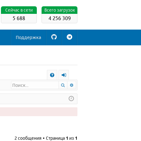
Cейчас в сети
Всего загрузок
5 688
4 256 309
Поддержка
С
Поиск
Расширенный поиск
FA
х
Q
о
д
2 сообщения • Страница
1
из
1