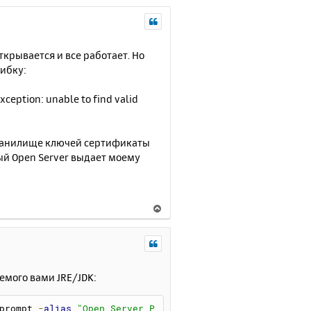
ткрывается и все работает. Но
шибку:
xception: unable to find valid
хранилище ключей сертификаты
рый Open Server выдает моему
В
е
р
н
у
т
емого вами JRE/JDK:
ь
с
prompt 
-
alias
"Open Server P