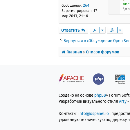
е
ane
Сообщения:
264
н
\ss
Зарегистрирован:
17
и
мар 2013, 21:16
е
Ответить
Вернуться в «Обсуждение Open Ser
Главная
Список форумов
Создано на основе
phpBB
® Forum Sof
Разработчик визуального стиля
Arty
-
Контакты:
info@ospanel.io
, предост
удалённую техническую поддержку 