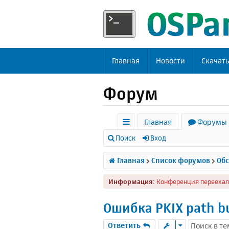
Главная
Новости
Скачат
Форум
Главная
Форумы
с
Поиск
Вход
ы
Главная
Список форумов
Обс
л
Информация:
Конференция переехал
к
и
Ошибка PKIX path bu
Ответить