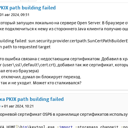
KIX path building failed
01 авг 2024, 09:51
 который запущен локально на сервере Open Server. В браузере о
е подключиться к нему из стороннего Java клиента получаю о
uilding failed: sun.security.provider.certpath.SunCertPathBuilderE
on path to requested target
что ошибка связана с недостающим сертификатом. Добавил в 
r (user\ssl\default\cert.crt), добавил так же сертификат, кото
чал его из браузера)
 отключил, думал он блокирует переход.
так и не уходит. Может кто сталкивался?
а PKIX path building failed
0
»
01 авг 2024, 10:21
корневой сертификат OSP6 в хранилище сертификатов использу
VA_HOME
]
\b
in
\keytool
.
exe 
-
import
-
storepass changeit 
-
no