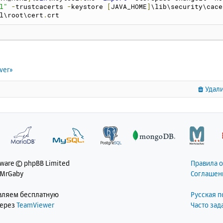
l"
-
trustcacerts 
-
keystore 
[
JAVA_HOME
]
\lib\security\cace
l\root\cert
.
crt
ver»
Удали
tware © phpBB Limited
Правила 
 MrGaby
Соглашен
авляем бесплатную
Русская 
через
TeamViewer
Часто за