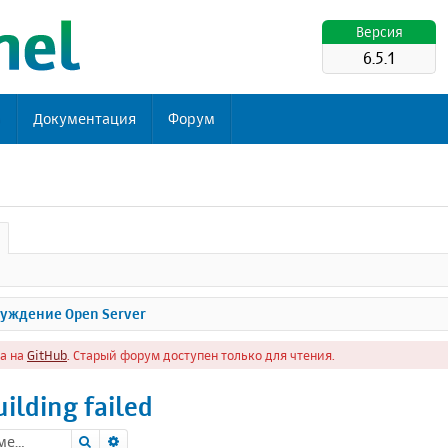
Версия
6.5.1
ь
Документация
Форум
уждение Open Server
а на
GitHub
. Старый форум доступен только для чтения.
ilding failed
Поиск
Расширенный поиск