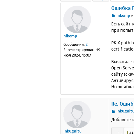
Ошибка P
С
nikomp
»
о
Есть сайт,
о
при попытк
б
nikomp
щ
е
PKIX path b
Сообщения:
2
н
certificati
Зарегистрирован:
19
и
июл 2024, 15:03
е
Выяснил, 
Open Serve
сайту (ска
Антивирус,
Но ошибка 
Re: Ошибк
С
Ink0gnit
о
Добавьте 
о
б
Ink0gnit0
щ
[
JA