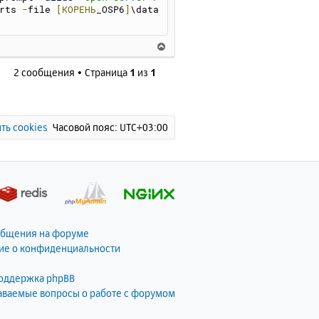
я
rts 
-
file 
[КОРЕНЬ
_OSP6
]
\data
к
н
а
В
ч
е
а
2 сообщения • Страница
1
из
1
р
л
н
у
у
т
ь
ть cookies
Часовой пояс:
UTC+03:00
с
я
к
н
а
ч
а
общения на форуме
л
ие о конфиденциальности
у
поддержка phpBB
даваемые вопросы о работе с форумом