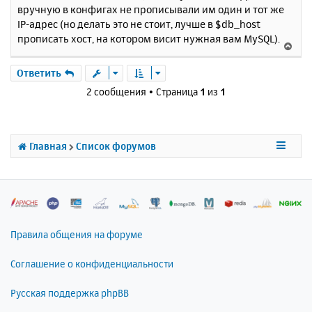
вручную в конфигах не прописывали им один и тот же
IP-адрес (но делать это не стоит, лучше в $db_host
прописать хост, на котором висит нужная вам MySQL).
В
е
р
Ответить
н
2 сообщения • Страница
1
из
1
у
т
ь
с
Главная
Список форумов
я
к
н
а
ч
а
л
Правила общения на форуме
у
Соглашение о конфиденциальности
Русская поддержка phpBB