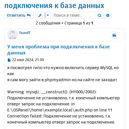
подключения к базе данных
Поиск
Расшире
Ответить
2 сообщения • Страница
1
из
1
fxasdf
У меня проблема при подключения к базе
данных
С
22 июл 2024, 21:30
о
я посмотрел типо что нужно включить сервер MySQL но
о
как
б
я сам могу зайти в phpmyadmin но на сайте не заходит
щ
е
н
Warning: mysqli::__construct(): (HY000/2002):
и
Подключение не установлено, т.к. конечный компьютер
е
отверг запрос на подключение. in
E:\OSPanel\home\example.local\auth.php on line 11
Connection failed: Подключение не установлено, т.к.
конечный компьютер отверг запрос на подключение.