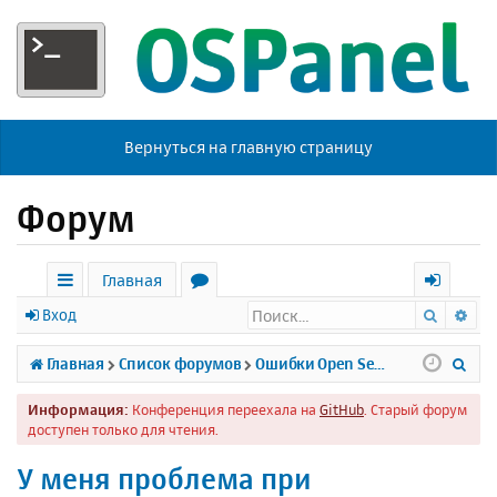
Вернуться на главную страницу
Форум
Главная
Поиск
Ра
с
о
х
Вход
ы
р
о
П
Главная
Список форумов
Ошибки Open Server
л
у
д
о
Информация:
Конференция переехала на
GitHub
. Старый форум
к
м
и
доступен только для чтения.
и
ы
с
У меня проблема при
к