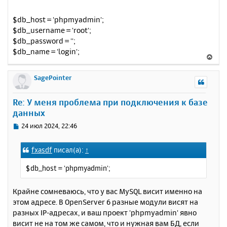
$db_host = 'phpmyadmin';
$db_username = 'root';
$db_password = '';
$db_name = 'login';
В
е
р
SagePointer
н
у
Re: У меня проблема при подключения к базе
т
данных
ь
с
С
24 июл 2024, 22:46
я
о
к
о
fxasdf
писал(а):
↑
н
б
щ
а
$db_host = 'phpmyadmin';
е
ч
н
а
и
Крайне сомневаюсь, что у вас MySQL висит именно на
л
е
у
этом адресе. В OpenServer 6 разные модули висят на
разных IP-адресах, и ваш проект 'phpmyadmin' явно
висит не на том же самом, что и нужная вам БД, если