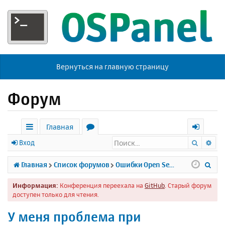
Вернуться на главную страницу
Форум
Главная
Поиск
Ра
с
о
х
Вход
ы
р
о
П
Главная
Список форумов
Ошибки Open Server
л
у
д
о
Информация:
Конференция переехала на
GitHub
. Старый форум
к
м
и
доступен только для чтения.
и
ы
с
У меня проблема при
к