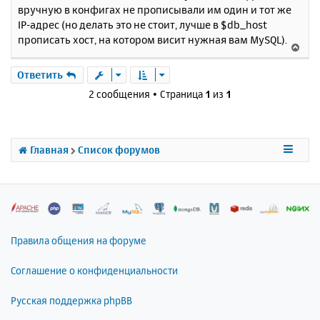
вручную в конфигах не прописывали им один и тот же
IP-адрес (но делать это не стоит, лучше в $db_host
прописать хост, на котором висит нужная вам MySQL).
В
е
р
Ответить
н
2 сообщения • Страница
1
из
1
у
т
ь
с
Главная
Список форумов
я
к
н
а
ч
а
л
Правила общения на форуме
у
Соглашение о конфиденциальности
Русская поддержка phpBB