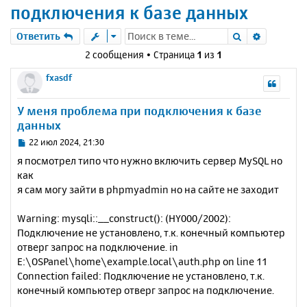
подключения к базе данных
Поиск
Расшире
Ответить
2 сообщения • Страница
1
из
1
fxasdf
У меня проблема при подключения к базе
данных
С
22 июл 2024, 21:30
о
я посмотрел типо что нужно включить сервер MySQL но
о
как
б
я сам могу зайти в phpmyadmin но на сайте не заходит
щ
е
н
Warning: mysqli::__construct(): (HY000/2002):
и
Подключение не установлено, т.к. конечный компьютер
е
отверг запрос на подключение. in
E:\OSPanel\home\example.local\auth.php on line 11
Connection failed: Подключение не установлено, т.к.
конечный компьютер отверг запрос на подключение.