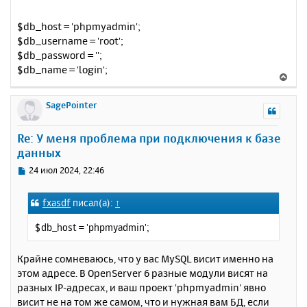
$db_host = 'phpmyadmin';
$db_username = 'root';
$db_password = '';
$db_name = 'login';
В
е
р
SagePointer
н
у
Re: У меня проблема при подключения к базе
т
данных
ь
с
С
24 июл 2024, 22:46
я
о
к
о
fxasdf
писал(а):
↑
н
б
щ
а
$db_host = 'phpmyadmin';
е
ч
н
а
и
Крайне сомневаюсь, что у вас MySQL висит именно на
л
е
у
этом адресе. В OpenServer 6 разные модули висят на
разных IP-адресах, и ваш проект 'phpmyadmin' явно
висит не на том же самом, что и нужная вам БД, если